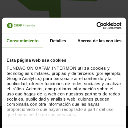
Consentimiento
Detalles
Acerca de las cookies
Esta página web usa cookies
FUNDACIÓN OXFAM INTERMÓN utiliza cookies y
Tu aportación desgrava: los primeros 250€ que dones
tecnologías similares, propias y de terceros (por ejemplo,
desgravarán el 80% y a partir de 250€ desgravarán el 40%.
Google Analytics) para personalizar el contenido y la
Además, si llevas más de 3 años colaborando con OXFAM
publicidad, ofrecer funciones de redes sociales y analizar
INTERMÓN, tu desgravación en este último tramo se
el tráfico. Además, compartimos información sobre el
incrementa hasta el 45%.
Amplia información en este
uso que hagas de la web con nuestros partners de redes
enlace.
sociales, publicidad y análisis web, quienes pueden
combinarla con otra información que les hayas
proporcionado o que hayan recopilado a partir del uso
que hayas hecho de sus servicios.
TE PUEDE INTERESAR
Puedes obtener más información y modificar tus