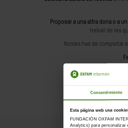
Proposar a una altra dona o a un 
treball de les 
Només has de completar el fo
Fe
Consentimiento
Esta página web usa cookie
FUNDACIÓN OXFAM INTERMÓN u
Analytics) para personalizar 