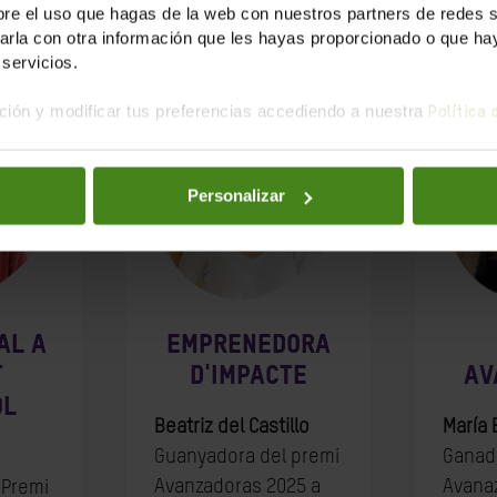
uanyadores edició 20
e el uso que hagas de la web con nuestros partners de redes soc
la con otra información que les hayas proporcionado o que haya
servicios.
ión y modificar tus preferencias accediendo a nuestra
Política
Personalizar
AL A
EMPRENEDORA
T
D'IMPACTE
AV
OL
Beatriz del Castillo
María
Guanyadora del premi
Ganad
Avanzadoras 2025 a
Avana
 Premi