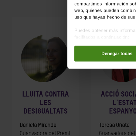
G
compartimos información sobr
web, quienes pueden combinar
uso que hayas hecho de sus 
Puedes obtener más informac
facilitados a continuación:
Denegar todas
LLUITA CONTRA
ACCIÓ SOCI
LES
L'ESTA
DESIGUALTATS
ESPANY
Daniela Miranda
Teresa Oñate
Guanyadora del Premi
Guanyadora del