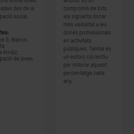
ons sostenibles
àmbits. És un
sades des de la
compromís de tots
ipació social.
els signants donar
més visibilitat a les
stes:
dones professionals
ne G. Blanco,
en activitats
sta
públiques. També és
a Arnáiz,
un esforç col·lectiu
ipació de joves
per millorar aquest
percentatge cada
any.