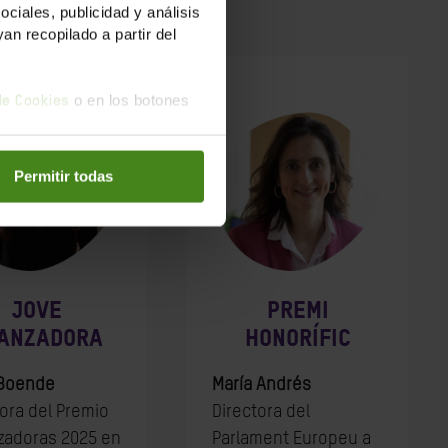
25
iales, publicidad y análisis
n recopilado a partir del
o en los botones
 de Cookies
Permitir todas
JOVE
PREMI
ANZADORA
HONORÍFIC
 Boende
María Andrés
ora del Premio
Directora del
zadoras 2025 en
Parlament Europeu a