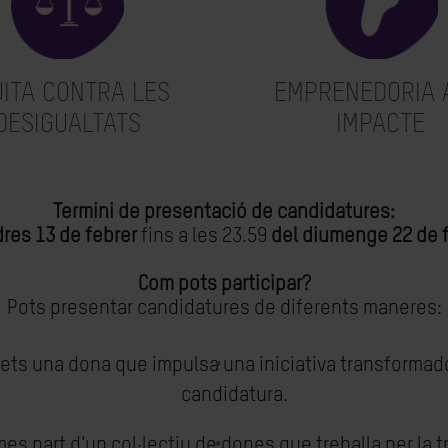
UITA CONTRA LES
EMPRENEDORIA 
DESIGUALTATS
IMPACTE
Termini de presentació de candidatures:
res 13 de febrer
fins a les 23.59
del diumenge 22 de f
Com pots participar?
Pots presentar candidatures de diferents maneres:
 ets una dona que impulsa una iniciativa transformado
candidatura.
mes part d'un col·lectiu de dones que treballa per la