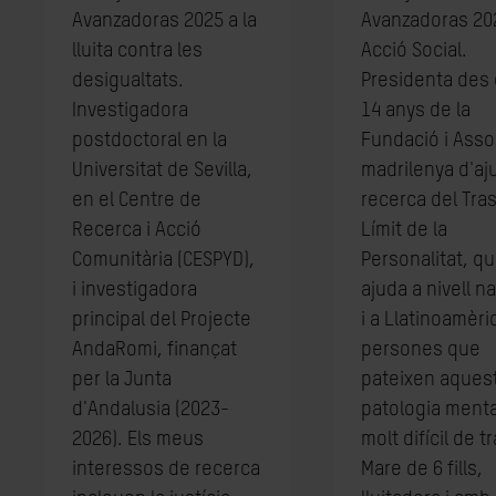
Avanzadoras 2025 a la
Avanzadoras 20
lluita contra les
Acció Social.
desigualtats.
Presidenta des 
Investigadora
14 anys de la
postdoctoral en la
Fundació i Asso
Universitat de Sevilla,
madrilenya d'aju
en el Centre de
recerca del Tra
Recerca i Acció
Límit de la
Comunitària (CESPYD),
Personalitat, q
i investigadora
ajuda a nivell n
principal del Projecte
i a Llatinoamèri
AndaRomi, finançat
persones que
per la Junta
pateixen aques
d'Andalusia (2023-
patologia menta
2026). Els meus
molt difícil de tr
interessos de recerca
Mare de 6 fills,