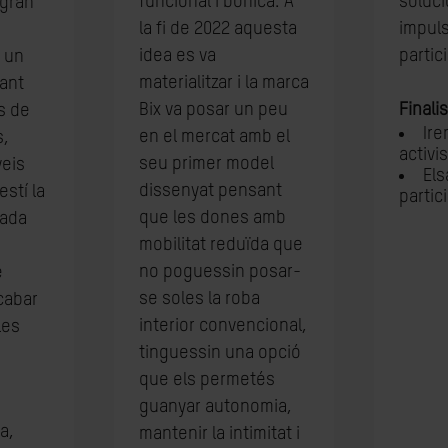
funcional i bonica. A
soluci
 gran
la fi de 2022 aquesta
impul
idea es va
partic
t un
materialitzar i la marca
rant
Bix va posar un peu
Finali
s de
Ire
en el mercat amb el
s,
activi
seu primer model
veis
Els
dissenyat pensant
estí la
partic
que les dones amb
rada
mobilitat reduïda que
no poguessin posar-
e
se soles la roba
cabar
interior convencional,
les
tinguessin una opció
que els permetés
guanyar autonomia,
a,
mantenir la intimitat i