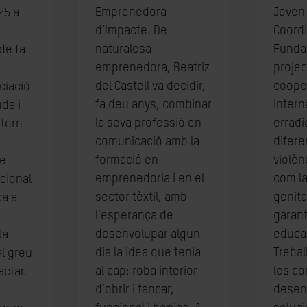
Emprenedora
Joven
25 a
d’Impacte. De
Coordi
naturalesa
Fundac
de fa
emprenedora, Beatriz
proje
del Castell va decidir,
coope
ciació
fa deu anys, combinar
intern
da i
la seva professió en
erradi
storn
comunicació amb la
difer
formació en
violèn
ue
emprenedoria i en el
com la
acional
sector tèxtil, amb
genita
ca a
l'esperança de
garant
desenvolupar algun
educac
ta
dia la idea que tenia
Trebal
l greu
al cap: roba interior
les co
actar.
d'obrir i tancar,
desen