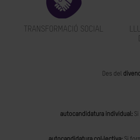
TRANSFORMACIÓ SOCIAL
LL
Des del
divend
autocandidatura individual:
Si
autocandidatura col·lectiva:
Si for