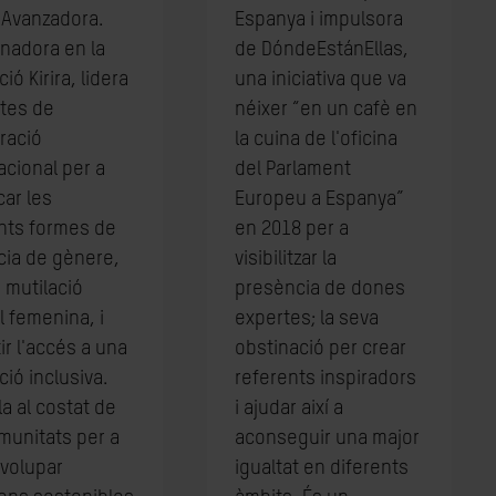
 Avanzadora.
Espanya i impulsora
nadora en la
de DóndeEstánEllas,
ió Kirira, lidera
una iniciativa que va
ctes de
néixer “en un cafè en
ració
la cuina de l'oficina
acional per a
del Parlament
car les
Europeu a Espanya”
ents formes de
en 2018 per a
cia de gènere,
visibilitzar la
 mutilació
presència de dones
l femenina, i
expertes; la seva
ir l'accés a una
obstinació per crear
ió inclusiva.
referents inspiradors
la al costat de
i ajudar així a
munitats per a
aconseguir una major
volupar
igualtat en diferents