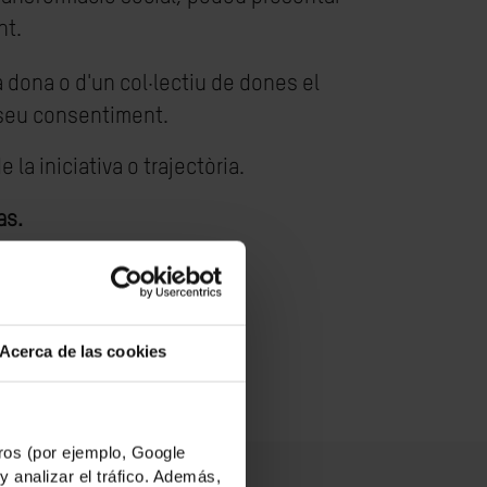
nt.
 dona o d'un col·lectiu de dones el
 seu consentiment.
 la iniciativa o trajectòria.
as.
Acerca de las cookies
os (por ejemplo, Google
y analizar el tráfico. Además,