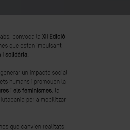
mLabs, convoca la
XII Edició
ones que estan impulsant
 i solidària
.
 generar un impacte social
drets humans i promouen la
res i els feminismes
, la
iutadania per a mobilitzar
ones que canvien realitats