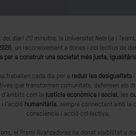
 del diari
20 minutos
, la Universitat Nebrija i Tea
2026
, un reconeixement a dones i col·lectius de d
s per a construir una societat més justa, igualitària
ui treballen cada dia per a
reduir les desigualtats
i
ciatives que transformen comunitats, defensen els 
s d'àmbits com la
justícia econòmica i social
, les
cu
a
i l'acció
humanitària
, sempre connectant amb la c
consciència i acció col·lectiva.
cions, el Premi Avanzadoras ha donat visibilitat a d