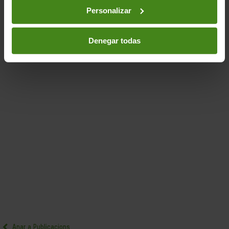
Canvi Climàtic-
Ciutadania- Governabilitat i Drets
Personalizar
Humans-
Desigualtat(s)
Denegar todas
Anar a Publicacions