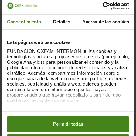
Consentimiento
Detalles
Acerca de las cookies
Esta página web usa cookies
FUNDACIÓN OXFAM INTERMÓN utiliza cookies y
tecnologías similares, propias y de terceros (por ejemplo,
Google Analytics) para personalizar el contenido y la
publicidad, ofrecer funciones de redes sociales y analizar
el tráfico. Además, compartimos información sobre el
15.05.2025
uso que hagas de la web con nuestros partners de redes
sociales, publicidad y análisis web, quienes pueden
Manifest per a una ciutat verda i
combinarla con otra información que les hayas
agradable que posa la vida al centre
proporcionado o que hayan recopilado a partir del uso
que hayas hecho de sus servicios.
Aquest “Manifest per a una ciutat verda i
Puedes obtener más información y modificar tus
agradable que posa la vida al centre” és
preferencias accediendo a nuestra
o
Política de Cookies
un document col·lectiu que recull les
en los botones facilitados a continuación:
Permitir todas
veus, les idees i...