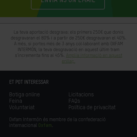
ENVIA'NS UN EMAIL
La teva aportació desgrava: els primers 250€ que donis
desgravaran el 80% i a partir de 250€ desgravaran el 40%.
A més, si portes més de 3 anys col·laborant amb OXFAM
INTERMÓN, la teva desgravació en aquest últim tram
s'incrementa fins al 45%.
Amplia informació en aquest
enllaç.
ET POT INTERESSAR
Botiga online
Licitacions
Feina
FAQs
Voluntariat
Política de privacitat
Oxfam Intermón és membre de la confederació
internacional
Oxfam
.