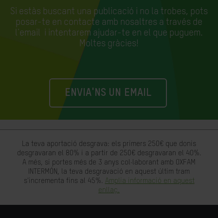
Si estàs buscant una publicació i no la trobes, pots
posar-te en contacte amb nosaltres a través de
l'email
i intentarem ajudar-te en el que puguem.
Moltes gràcies!
ENVIA'NS UN EMAIL
La teva aportació desgrava: els primers 250€ que donis
desgravaran el 80% i a partir de 250€ desgravaran el 40%.
A més, si portes més de 3 anys col·laborant amb OXFAM
INTERMÓN, la teva desgravació en aquest últim tram
s'incrementa fins al 45%.
Amplia informació en aquest
enllaç.