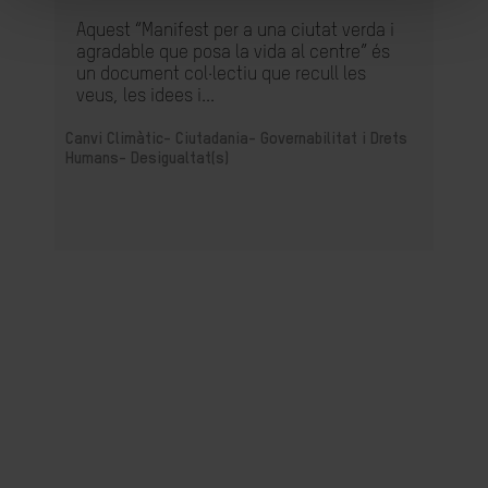
Aquest “Manifest per a una ciutat verda i
agradable que posa la vida al centre” és
un document col·lectiu que recull les
veus, les idees i...
Canvi Climàtic-
Ciutadania- Governabilitat i Drets
Humans-
Desigualtat(s)