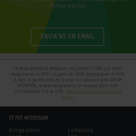
Moltes gràcies!
ENVIA'NS UN EMAIL
La teva aportació desgrava: els primers 250€ que donis
desgravaran el 80% i a partir de 250€ desgravaran el 40%.
A més, si portes més de 3 anys col·laborant amb OXFAM
INTERMÓN, la teva desgravació en aquest últim tram
s'incrementa fins al 45%.
Amplia informació en aquest
enllaç.
ET POT INTERESSAR
Botiga online
Licitacions