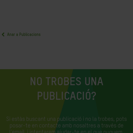
Anar a Publicacions
NO TROBES UNA
PUBLICACIÓ?
Si estàs buscant una publicació i no la trobes, pots
posar-te en contacte amb nosaltres a través de
l'email
i intentarem ajudar-te en el que puguem.