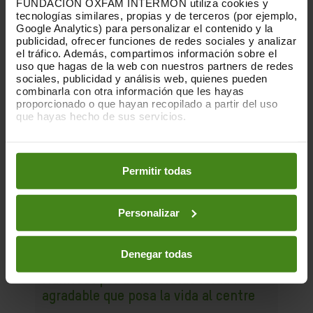
FUNDACIÓN OXFAM INTERMÓN utiliza cookies y
tecnologías similares, propias y de terceros (por ejemplo,
Google Analytics) para personalizar el contenido y la
publicidad, ofrecer funciones de redes sociales y analizar
el tráfico. Además, compartimos información sobre el
uso que hagas de la web con nuestros partners de redes
sociales, publicidad y análisis web, quienes pueden
combinarla con otra información que les hayas
proporcionado o que hayan recopilado a partir del uso
que hayas hecho de sus servicios.
Puedes obtener más información y modificar tus
preferencias accediendo a nuestra
o
Política de Cookies
en los botones facilitados a continuación:
Permitir todas
Personalizar
Denegar todas
15.05.2025
Manifest per a una ciutat verda i
agradable que posa la vida al centre