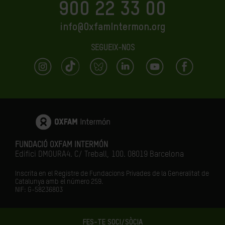
900 22 33 00
info@OxfamIntermon.org
SEGUEIX-NOS
FUNDACIÓ OXFAM INTERMÓN
Edifici DMOURA4. C/ Treball, 100. 08019 Barcelona
Inscrita en el Registre de Fundacions Privades de la Generalitat de
Catalunya amb el número
259.
NIF: G-58236803
FES-TE SOCI/SÒCIA
LA IGUALTAT ÉS EL FUTUR