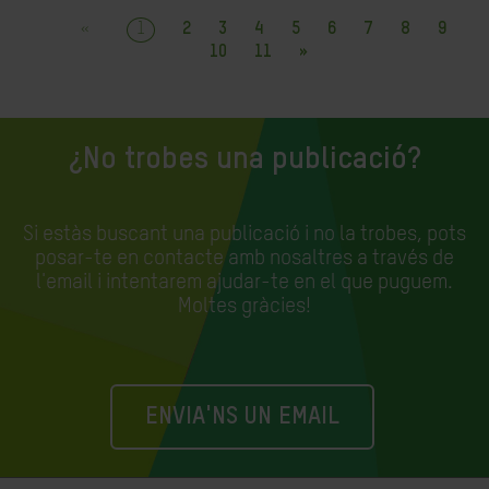
«
1
2
3
4
5
6
7
8
9
10
11
»
¿No trobes una publicació?
Si estàs buscant una publicació i no la trobes, pots
posar-te en contacte amb nosaltres a través de
l'email i intentarem ajudar-te en el que puguem.
Moltes gràcies!
ENVIA'NS UN EMAIL