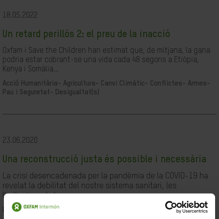
18.05.2022
Un retard perillós 2: el preu de la inacció
Oxfam i Save the Children han estimat que, de mitjana, la gana
podria estar cobrant-se una vida cada 48 segons a Etiòpia,
Kenya i Somàlia...
Acció Humanitària-
Agricultura-
Canvi Climàtic-
Conflictes- Armes-
Pau i Seguretat-
Desigualtat(s)
23.06.2020
Una reconstrucció justa és possible i necessària
La crisi desencadenada per la pandèmia de la COVID-19 ha
revelat la debilitat del nostre sistema sanitari, les
limitacions de les...
Desigualtat(s)