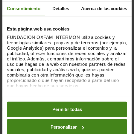
Consentimiento
Detalles
Acerca de las cookies
23.07.2019
Esta página web usa cookies
Compromesos o complaents: una resposta fallida a
FUNDACIÓN OXFAM INTERMÓN utiliza cookies y
tecnologías similares, propias y de terceros (por ejemplo,
la crisi per sequera a la Banya d'Àfrica de 2019
Google Analytics) para personalizar el contenido y la
publicidad, ofrecer funciones de redes sociales y analizar
el tráfico. Además, compartimos información sobre el
Acció Humanitària-
Resiliència i Mitjans de Vida
uso que hagas de la web con nuestros partners de redes
sociales, publicidad y análisis web, quienes pueden
combinarla con otra información que les hayas
proporcionado o que hayan recopilado a partir del uso
que hayas hecho de sus servicios.
28.03.2019
Puedes obtener más información y modificar tus
Documents d'anàlisi sobre causes i solucions de la
preferencias accediendo a nuestra
o
Política de Cookies
en los botones facilitados a continuación:
Permitir todas
desigualtat a Espanya
En el marc de la lluita contra la desigualtat, Oxfam Intermón ha
desenvolupat una eina d'anàlisi estructural de les causes de
Personalizar
la...