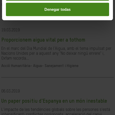
Ciutadania- Governabilitat i Drets Humans
Denegar todas
19.03.2019
Proporcionem aigua vital per a tothom
En el marc del Dia Mundial de l'Aigua, amb el tema impulsat per
Nacions Unides per a aquest any "No deixar ningú enrere" i,
Oxfam recorda...
Acció Humanitària-
Aigua- Sanejament i Higiene
06.03.2019
Un paper positiu d'Espanya en un món inestable
L'impacte de les tendències globals sobre les persones s'està
intensificant: conflictes prolongats, acceleració del canvi