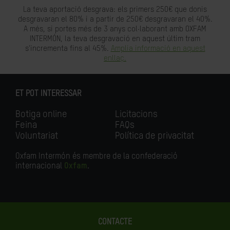
La teva aportació desgrava: els primers 250€ que donis
desgravaran el 80% i a partir de 250€ desgravaran el 40%.
A més, si portes més de 3 anys col·laborant amb OXFAM
INTERMÓN, la teva desgravació en aquest últim tram
s'incrementa fins al 45%.
Amplia informació en aquest
enllaç.
ET POT INTERESSAR
Botiga online
Licitacions
Feina
FAQs
Voluntariat
Política de privacitat
Oxfam Intermón és membre de la confederació
internacional
Oxfam
.
CONTACTE