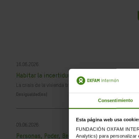
16.06.2026
Habitar la incertidumbre: vivienda, juventud y
La crisis de la vivienda trasciende lo material, impacta ta
Desigualdad(es)
Consentimiento
Esta página web usa cookie
09.06.2026
FUNDACIÓN OXFAM INTERMÓN u
Analytics) para personalizar 
Personas, Poder, Beneficios, Planeta