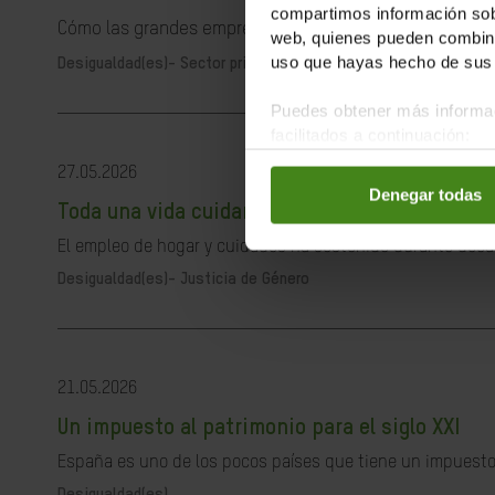
compartimos información sobr
Cómo las grandes empresas europeas alimentan la cris
web, quienes pueden combinar
uso que hayas hecho de sus 
Desigualdad(es)-
Sector privado
Puedes obtener más informac
facilitados a continuación:
27.05.2026
Denegar todas
Toda una vida cuidando. El derecho a una jubil
El empleo de hogar y cuidados ha sostenido durante déca
Desigualdad(es)-
Justicia de Género
21.05.2026
Un impuesto al patrimonio para el siglo XXI
España es uno de los pocos países que tiene un impuesto 
Desigualdad(es)