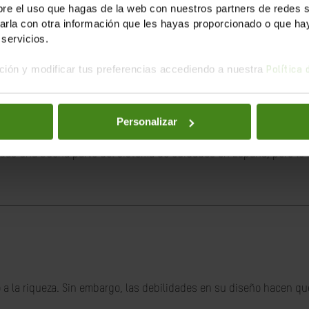
e el uso que hagas de la web con nuestros partners de redes soc
is mundial de desigualdad.
la con otra información que les hayas proporcionado o que haya
servicios.
ión y modificar tus preferencias accediendo a nuestra
Política
Personalizar
ación digna para las trabajadoras de hogar y cuidado
das una buena parte del sistema de cuidados en España, pero lo h
a la riqueza. Sin embargo, las debilidades en su diseño hacen que