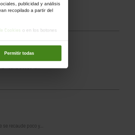
iales, publicidad y análisis
n recopilado a partir del
o en los botones
 de Cookies
Permitir todas
s.
a hecho desde la...
 se recaude poco y...