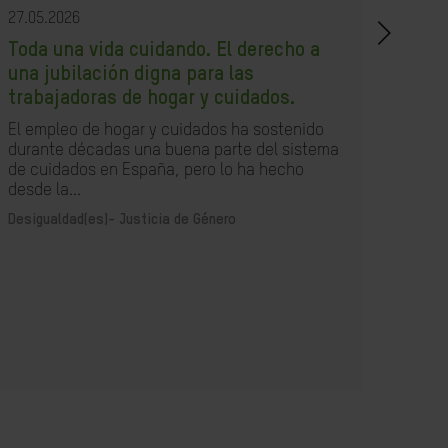
27.05.2026
21.05
Toda una vida cuidando. El derecho a
Un i
una jubilación digna para las
XXI
trabajadoras de hogar y cuidados.
Espa
un im
El empleo de hogar y cuidados ha sostenido
debi
durante décadas una buena parte del sistema
poco 
de cuidados en España, pero lo ha hecho
desde la...
Desig
Desigualdad(es)-
Justicia de Género