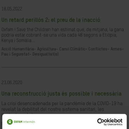
18.05.2022
Un retard perillós 2: el preu de la inacció
Oxfam i Save the Children han estimat que, de mitjana, la gana
podria estar cobrant-se una vida cada 48 segons a Etiòpia,
Kenya i Somàlia...
Acció Humanitària-
Agricultura-
Canvi Climàtic-
Conflictes- Armes-
Pau i Seguretat-
Desigualtat(s)
23.06.2020
Una reconstrucció justa és possible i necessària
La crisi desencadenada per la pandèmia de la COVID-19 ha
revelat la debilitat del nostre sistema sanitari, les
limitacions de les...
Desigualtat(s)