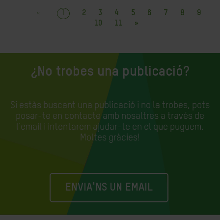
«
1
2
3
4
5
6
7
8
9
10
11
»
¿No trobes una publicació?
Si estàs buscant una publicació i no la trobes, pots
posar-te en contacte amb nosaltres a través de
l'email i intentarem ajudar-te en el que puguem.
Moltes gràcies!
ENVIA'NS UN EMAIL