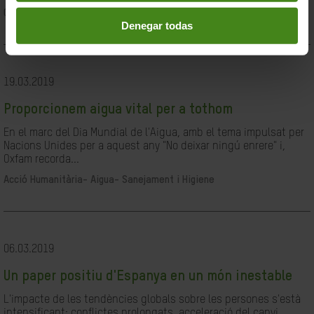
Ciutadania- Governabilitat i Drets Humans
Denegar todas
19.03.2019
Proporcionem aigua vital per a tothom
En el marc del Dia Mundial de l'Aigua, amb el tema impulsat per
Nacions Unides per a aquest any "No deixar ningú enrere" i,
Oxfam recorda...
Acció Humanitària-
Aigua- Sanejament i Higiene
06.03.2019
Un paper positiu d'Espanya en un món inestable
L'impacte de les tendències globals sobre les persones s'està
intensificant: conflictes prolongats, acceleració del canvi