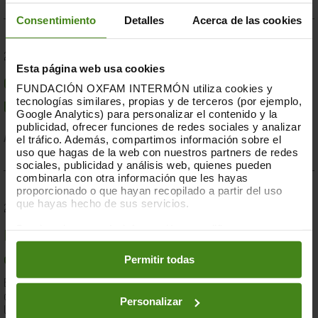
Consentimiento
Detalles
Acerca de las cookies
23.07.2019
Esta página web usa cookies
Compromesos o complaents: una resposta fallida a
FUNDACIÓN OXFAM INTERMÓN utiliza cookies y
tecnologías similares, propias y de terceros (por ejemplo,
la crisi per sequera a la Banya d'Àfrica de 2019
Google Analytics) para personalizar el contenido y la
publicidad, ofrecer funciones de redes sociales y analizar
el tráfico. Además, compartimos información sobre el
Acció Humanitària-
Resiliència i Mitjans de Vida
uso que hagas de la web con nuestros partners de redes
sociales, publicidad y análisis web, quienes pueden
combinarla con otra información que les hayas
proporcionado o que hayan recopilado a partir del uso
que hayas hecho de sus servicios.
28.03.2019
Puedes obtener más información y modificar tus
Documents d'anàlisi sobre causes i solucions de la
preferencias accediendo a nuestra
o
Política de Cookies
en los botones facilitados a continuación:
Permitir todas
desigualtat a Espanya
En el marc de la lluita contra la desigualtat, Oxfam Intermón ha
desenvolupat una eina d'anàlisi estructural de les causes de
Personalizar
la...