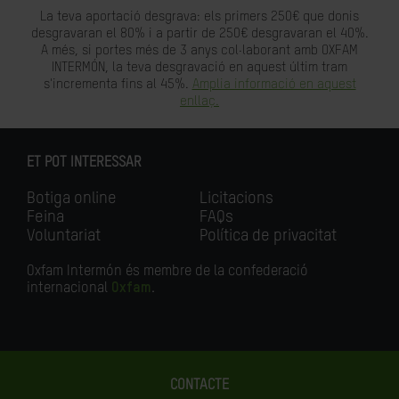
La teva aportació desgrava: els primers 250€ que donis
desgravaran el 80% i a partir de 250€ desgravaran el 40%.
A més, si portes més de 3 anys col·laborant amb OXFAM
INTERMÓN, la teva desgravació en aquest últim tram
s'incrementa fins al 45%.
Amplia informació en aquest
enllaç.
ET POT INTERESSAR
Botiga online
Licitacions
Feina
FAQs
Voluntariat
Política de privacitat
Oxfam Intermón és membre de la confederació
internacional
Oxfam
.
CONTACTE