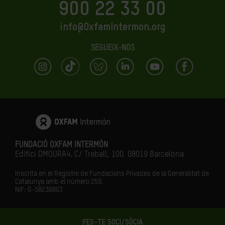
900 22 33 00
info@OxfamIntermon.org
SEGUEIX-NOS
FUNDACIÓ OXFAM INTERMÓN
Edifici DMOURA4. C/ Treball, 100. 08019 Barcelona
Inscrita en el Registre de Fundacions Privades de la Generalitat de
Catalunya amb el número
259.
NIF: G-58236803
FES-TE SOCI/SÒCIA
LA IGUALTAT ÉS EL FUTUR