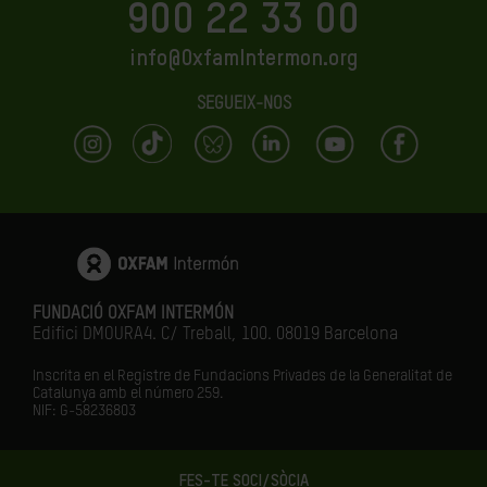
900 22 33 00
info@OxfamIntermon.org
SEGUEIX-NOS
FUNDACIÓ OXFAM INTERMÓN
Edifici DMOURA4. C/ Treball, 100. 08019 Barcelona
Inscrita en el Registre de Fundacions Privades de la Generalitat de
Catalunya amb el número
259.
NIF: G-58236803
FES-TE SOCI/SÒCIA
LA IGUALTAT ÉS EL FUTUR