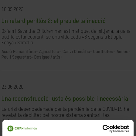
18.05.2022
Un retard perillós 2: el preu de la inacció
Oxfam i Save the Children han estimat que, de mitjana, la gana
podria estar cobrant-se una vida cada 48 segons a Etiòpia,
Kenya i Somàlia...
Acció Humanitària-
Agricultura-
Canvi Climàtic-
Conflictes- Armes-
Pau i Seguretat-
Desigualtat(s)
23.06.2020
Una reconstrucció justa és possible i necessària
La crisi desencadenada per la pandèmia de la COVID-19 ha
revelat la debilitat del nostre sistema sanitari, les
limitacions de les...
Desigualtat(s)