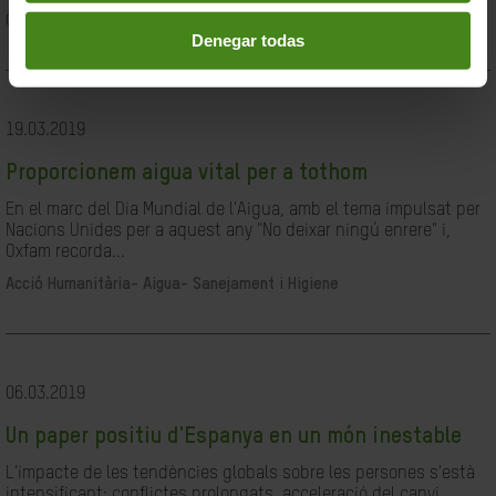
Ciutadania- Governabilitat i Drets Humans
Denegar todas
19.03.2019
Proporcionem aigua vital per a tothom
En el marc del Dia Mundial de l'Aigua, amb el tema impulsat per
Nacions Unides per a aquest any "No deixar ningú enrere" i,
Oxfam recorda...
Acció Humanitària-
Aigua- Sanejament i Higiene
06.03.2019
Un paper positiu d'Espanya en un món inestable
L'impacte de les tendències globals sobre les persones s'està
intensificant: conflictes prolongats, acceleració del canvi