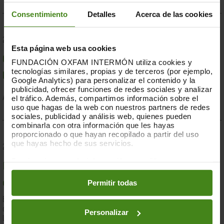
Consentimiento
Detalles
Acerca de las cookies
23.07.2019
Esta página web usa cookies
Compromesos o complaents: una resposta fallida a
FUNDACIÓN OXFAM INTERMÓN utiliza cookies y
tecnologías similares, propias y de terceros (por ejemplo,
la crisi per sequera a la Banya d'Àfrica de 2019
Google Analytics) para personalizar el contenido y la
publicidad, ofrecer funciones de redes sociales y analizar
el tráfico. Además, compartimos información sobre el
Acció Humanitària-
Resiliència i Mitjans de Vida
uso que hagas de la web con nuestros partners de redes
sociales, publicidad y análisis web, quienes pueden
combinarla con otra información que les hayas
proporcionado o que hayan recopilado a partir del uso
que hayas hecho de sus servicios.
28.03.2019
Puedes obtener más información y modificar tus
Documents d'anàlisi sobre causes i solucions de la
preferencias accediendo a nuestra
o
Política de Cookies
en los botones facilitados a continuación:
Permitir todas
desigualtat a Espanya
En el marc de la lluita contra la desigualtat, Oxfam Intermón ha
desenvolupat una eina d'anàlisi estructural de les causes de
Personalizar
la...