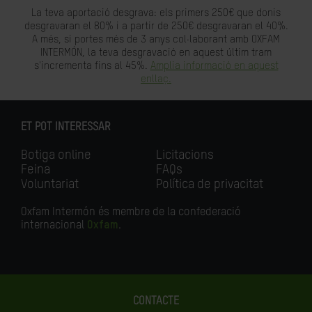
La teva aportació desgrava: els primers 250€ que donis
desgravaran el 80% i a partir de 250€ desgravaran el 40%.
A més, si portes més de 3 anys col·laborant amb OXFAM
INTERMÓN, la teva desgravació en aquest últim tram
s'incrementa fins al 45%.
Amplia informació en aquest
enllaç.
ET POT INTERESSAR
Botiga online
Licitacions
Feina
FAQs
Voluntariat
Política de privacitat
Oxfam Intermón és membre de la confederació
internacional
Oxfam
.
CONTACTE