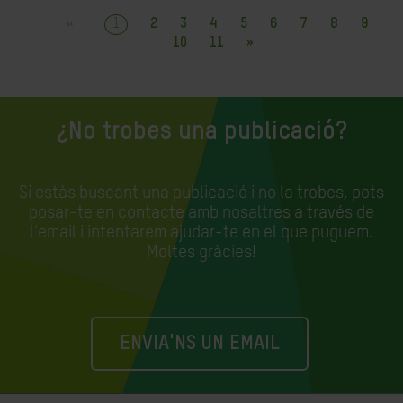
«
1
2
3
4
5
6
7
8
9
10
11
»
¿No trobes una publicació?
Si estàs buscant una publicació i no la trobes, pots
posar-te en contacte amb nosaltres a través de
l'email i intentarem ajudar-te en el que puguem.
Moltes gràcies!
ENVIA'NS UN EMAIL