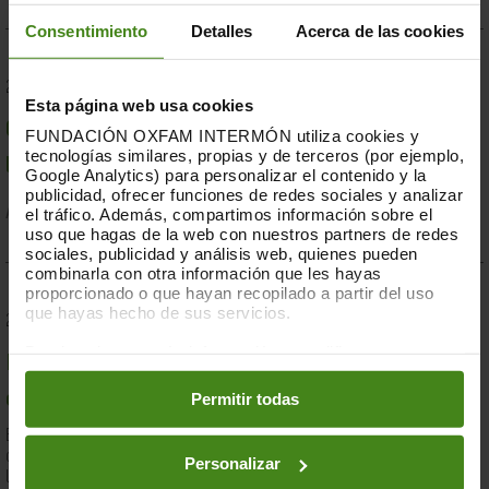
Consentimiento
Detalles
Acerca de las cookies
23.07.2019
Esta página web usa cookies
Compromesos o complaents: una resposta fallida a
FUNDACIÓN OXFAM INTERMÓN utiliza cookies y
tecnologías similares, propias y de terceros (por ejemplo,
la crisi per sequera a la Banya d'Àfrica de 2019
Google Analytics) para personalizar el contenido y la
publicidad, ofrecer funciones de redes sociales y analizar
el tráfico. Además, compartimos información sobre el
Acció Humanitària-
Resiliència i Mitjans de Vida
uso que hagas de la web con nuestros partners de redes
sociales, publicidad y análisis web, quienes pueden
combinarla con otra información que les hayas
proporcionado o que hayan recopilado a partir del uso
que hayas hecho de sus servicios.
28.03.2019
Puedes obtener más información y modificar tus
Documents d'anàlisi sobre causes i solucions de la
preferencias accediendo a nuestra
o
Política de Cookies
en los botones facilitados a continuación:
Permitir todas
desigualtat a Espanya
En el marc de la lluita contra la desigualtat, Oxfam Intermón ha
desenvolupat una eina d'anàlisi estructural de les causes de
Personalizar
la...