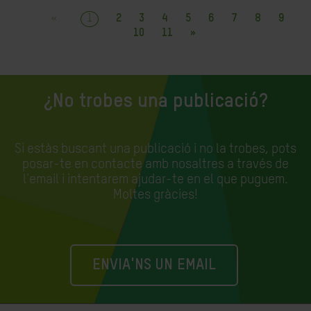
«
1
2
3
4
5
6
7
8
9
10
11
»
¿No trobes una publicació?
Si estàs buscant una publicació i no la trobes, pots
posar-te en contacte amb nosaltres a través de
l'email i intentarem ajudar-te en el que puguem.
Moltes gràcies!
ENVIA'NS UN EMAIL