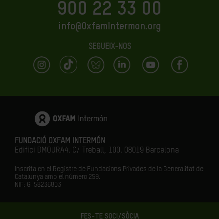
900 22 33 00
info@OxfamIntermon.org
SEGUEIX-NOS
FUNDACIÓ OXFAM INTERMÓN
Edifici DMOURA4. C/ Treball, 100. 08019 Barcelona
Inscrita en el Registre de Fundacions Privades de la Generalitat de
Catalunya amb el número
259.
NIF: G-58236803
FES-TE SOCI/SÒCIA
LA IGUALTAT ÉS EL FUTUR