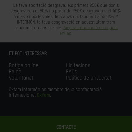
La teva aportació desgrava: els primers 250€ que donis
desgravaran el 80% i a partir de 250€ desgravaran el 40%.
A més, si portes més de 3 anys col·laborant amb OXFAM
INTERMÓN, la teva desgravació en aquest últim tram
s'incrementa fins al 45%.
Amplia informació en aquest
enllaç.
ET POT INTERESSAR
Botiga online
Licitacions
Feina
FAQs
Voluntariat
Política de privacitat
Oxfam Intermón és membre de la confederació
internacional
Oxfam
.
CONTACTE