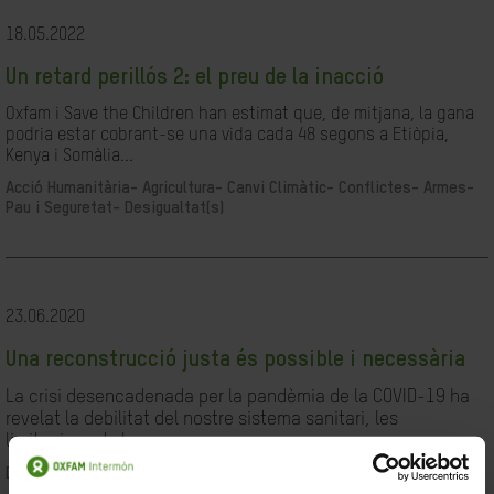
18.05.2022
Un retard perillós 2: el preu de la inacció
Oxfam i Save the Children han estimat que, de mitjana, la gana
podria estar cobrant-se una vida cada 48 segons a Etiòpia,
Kenya i Somàlia...
Acció Humanitària-
Agricultura-
Canvi Climàtic-
Conflictes- Armes-
Pau i Seguretat-
Desigualtat(s)
23.06.2020
Una reconstrucció justa és possible i necessària
La crisi desencadenada per la pandèmia de la COVID-19 ha
revelat la debilitat del nostre sistema sanitari, les
limitacions de les...
Desigualtat(s)