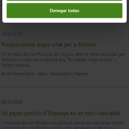
Ciutadania- Governabilitat i Drets Humans
Denegar todas
19.03.2019
Proporcionem aigua vital per a tothom
En el marc del Dia Mundial de l'Aigua, amb el tema impulsat per
Nacions Unides per a aquest any "No deixar ningú enrere" i,
Oxfam recorda...
Acció Humanitària-
Aigua- Sanejament i Higiene
06.03.2019
Un paper positiu d'Espanya en un món inestable
L'impacte de les tendències globals sobre les persones s'està
intensificant: conflictes prolongats, acceleració del canvi