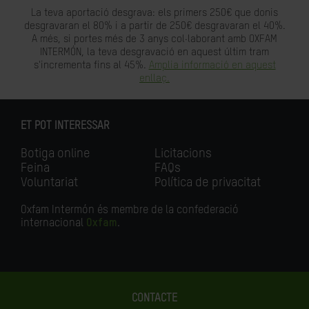
La teva aportació desgrava: els primers 250€ que donis
desgravaran el 80% i a partir de 250€ desgravaran el 40%.
A més, si portes més de 3 anys col·laborant amb OXFAM
INTERMÓN, la teva desgravació en aquest últim tram
s'incrementa fins al 45%.
Amplia informació en aquest
enllaç.
ET POT INTERESSAR
Botiga online
Licitacions
Feina
FAQs
Voluntariat
Política de privacitat
Oxfam Intermón és membre de la confederació
internacional
Oxfam
.
CONTACTE