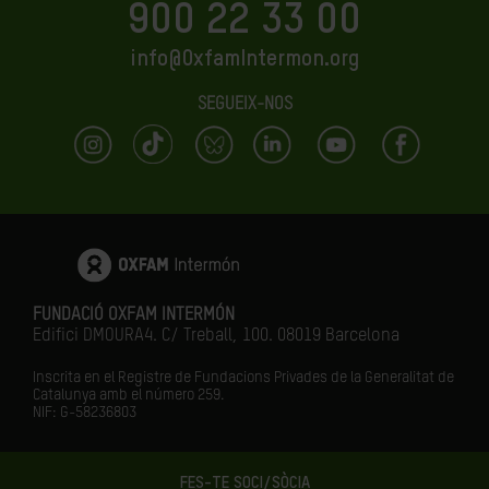
900 22 33 00
info@OxfamIntermon.org
SEGUEIX-NOS
FUNDACIÓ OXFAM INTERMÓN
Edifici DMOURA4. C/ Treball, 100. 08019 Barcelona
Inscrita en el Registre de Fundacions Privades de la Generalitat de
Catalunya amb el número
259.
NIF: G-58236803
FES-TE SOCI/SÒCIA
LA IGUALTAT ÉS EL FUTUR