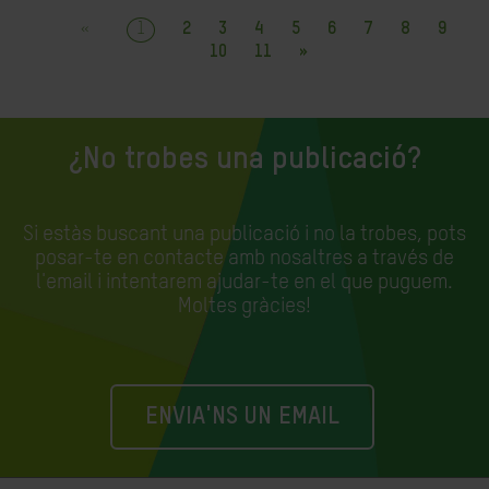
«
1
2
3
4
5
6
7
8
9
10
11
»
¿No trobes una publicació?
Si estàs buscant una publicació i no la trobes, pots
posar-te en contacte amb nosaltres a través de
l'email i intentarem ajudar-te en el que puguem.
Moltes gràcies!
ENVIA'NS UN EMAIL