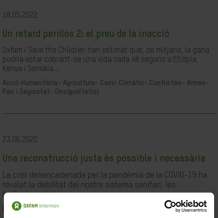
18.05.2022
Un retard perillós 2: el preu de la inacció
Oxfam i Save the Children han estimat que, de mitjana, la gana
podria estar cobrant-se una vida cada 48 segons a Etiòpia,
Kenya i Somàlia...
Acció Humanitària-
Agricultura-
Canvi Climàtic-
Conflictes- Armes-
Pau i Seguretat-
Desigualtat(s)
23.06.2020
Una reconstrucció justa és possible i necessària
La crisi desencadenada per la pandèmia de la COVID-19 ha
revelat la debilitat del nostre sistema sanitari, les
limitacions de les...
Desigualtat(s)