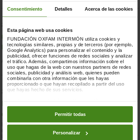
Consentimiento
Detalles
Acerca de las cookies
23.07.2019
Esta página web usa cookies
Compromesos o complaents: una resposta fallida a
FUNDACIÓN OXFAM INTERMÓN utiliza cookies y
tecnologías similares, propias y de terceros (por ejemplo,
la crisi per sequera a la Banya d'Àfrica de 2019
Google Analytics) para personalizar el contenido y la
publicidad, ofrecer funciones de redes sociales y analizar
el tráfico. Además, compartimos información sobre el
Acció Humanitària-
Resiliència i Mitjans de Vida
uso que hagas de la web con nuestros partners de redes
sociales, publicidad y análisis web, quienes pueden
combinarla con otra información que les hayas
proporcionado o que hayan recopilado a partir del uso
que hayas hecho de sus servicios.
28.03.2019
Puedes obtener más información y modificar tus
Documents d'anàlisi sobre causes i solucions de la
preferencias accediendo a nuestra
o
Política de Cookies
en los botones facilitados a continuación:
Permitir todas
desigualtat a Espanya
En el marc de la lluita contra la desigualtat, Oxfam Intermón ha
desenvolupat una eina d'anàlisi estructural de les causes de
Personalizar
la...