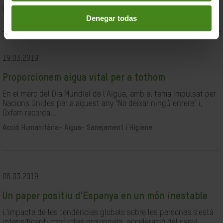
Ciutadania- Governabilitat i Drets Humans
Denegar todas
19.03.2019
Proporcionem aigua vital per a tothom
En el marc del Dia Mundial de l'Aigua, amb el tema impulsat per
Nacions Unides per a aquest any "No deixar ningú enrere" i,
Oxfam recorda...
Acció Humanitària-
Aigua- Sanejament i Higiene
06.03.2019
Un paper positiu d'Espanya en un món inestable
L'impacte de les tendències globals sobre les persones s'està
intensificant: conflictes prolongats, acceleració del canvi