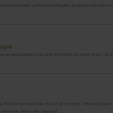
stà intensificant: conflictes prolongats, acceleració del canvi cl
sigual
a ser especialment cruel amb les famílies de menor renda, i els fru
. Per a les dones pot ser un punt de no retorn. També els poden o
-
Conflictes- Armes- Pau i Seguretat