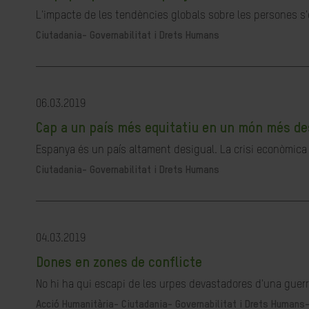
L'impacte de les tendències globals sobre les persones s'e
Ciutadania- Governabilitat i Drets Humans
06.03.2019
Cap a un país més equitatiu en un món més de
Espanya és un país altament desigual. La crisi econòmica v
Ciutadania- Governabilitat i Drets Humans
04.03.2019
Dones en zones de conflicte
No hi ha qui escapi de les urpes devastadores d'una guerra
Acció Humanitària-
Ciutadania- Governabilitat i Drets Humans