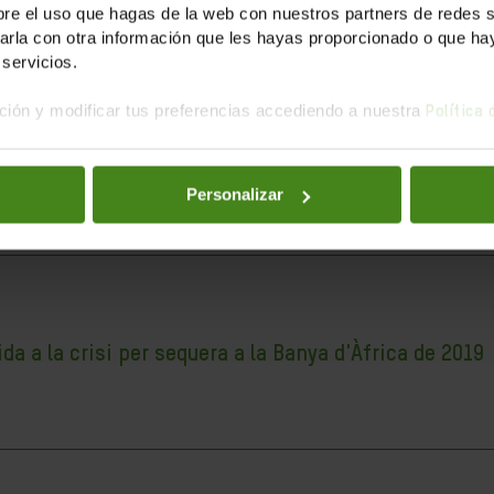
e el uso que hagas de la web con nuestros partners de redes soc
la con otra información que les hayas proporcionado o que haya
servicios.
ión y modificar tus preferencias accediendo a nuestra
Política
ria
 revelat la debilitat del nostre sistema sanitari, les limitacio
Personalizar
 a la crisi per sequera a la Banya d'Àfrica de 2019