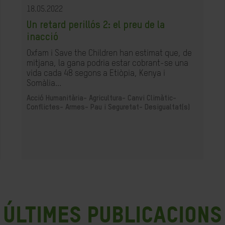
18.05.2022
Un retard perillós 2: el preu de la
inacció
Oxfam i Save the Children han estimat que, de
mitjana, la gana podria estar cobrant-se una
vida cada 48 segons a Etiòpia, Kenya i
Somàlia...
Acció Humanitària-
Agricultura-
Canvi Climàtic-
Conflictes- Armes- Pau i Seguretat-
Desigualtat(s)
últimes publicacions