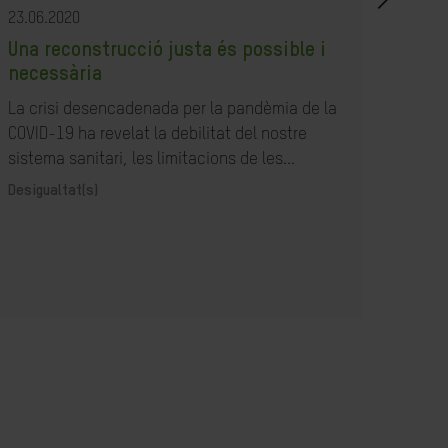
23.06.2020
23.07
Una reconstrucció justa és possible i
Com
necessària
resp
la B
La crisi desencadenada per la pandèmia de la
COVID-19 ha revelat la debilitat del nostre
Acció
sistema sanitari, les limitacions de les...
Desigualtat(s)