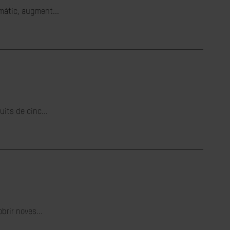
imàtic, augment...
its de cinc...
brir noves...