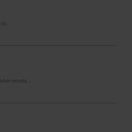
la...
Oxfam recorda...