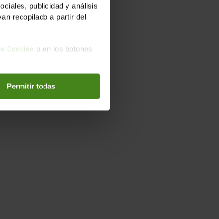
iales, publicidad y análisis
n recopilado a partir del
o en los botones
 de Cookies
ns de les...
Permitir todas