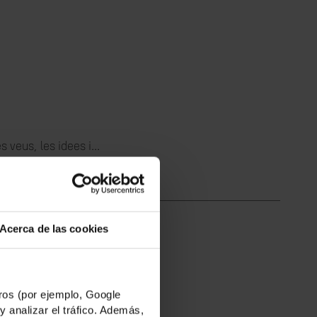
 veus, les idees i...
Acerca de las cookies
nya i Somàlia...
os (por ejemplo, Google
y analizar el tráfico. Además,