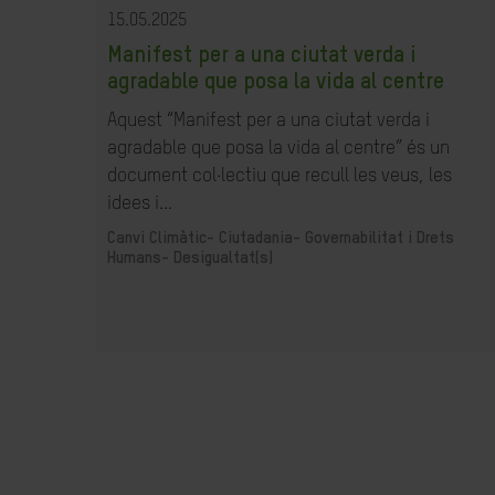
15.05.2025
Manifest per a una ciutat verda i
agradable que posa la vida al centre
Aquest “Manifest per a una ciutat verda i
agradable que posa la vida al centre” és un
document col·lectiu que recull les veus, les
idees i...
Canvi Climàtic-
Ciutadania- Governabilitat i Drets
Humans-
Desigualtat(s)