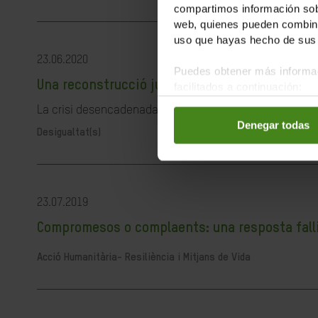
compartimos información sobr
web, quienes pueden combinar
uso que hayas hecho de sus 
23.06.2020
Puedes obtener más informac
Una reconstrucció justa és possible i necessà
facilitados a continuación:
La crisi desencadenada per la pandèmia de la COVID-19 ha
Denegar todas
Desigualtat(s)
23.07.2019
Compromesos o complaents: una resposta fallida
Acció Humanitària-
Resiliència i Mitjans de Vida