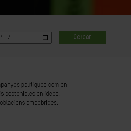
Cercar
ampanyes polítiques com en
is sostenibles en idees,
 poblacions empobrides.