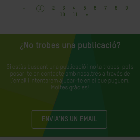
«
1
2
3
4
5
6
7
8
9
10
11
»
¿No trobes una publicació?
Si estàs buscant una publicació i no la trobes, pots
posar-te en contacte amb nosaltres a través de
l'email i intentarem ajudar-te en el que puguem.
Moltes gràcies!
ENVIA'NS UN EMAIL