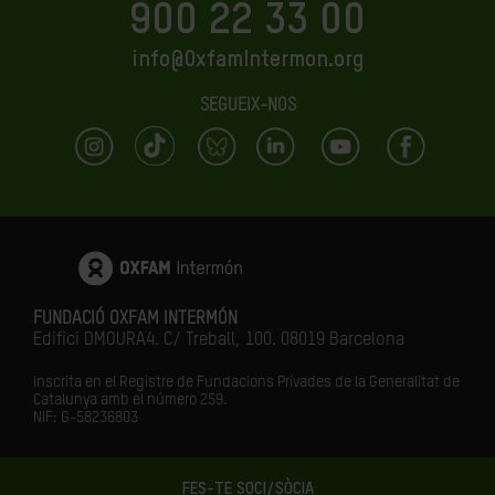
900 22 33 00
info@OxfamIntermon.org
SEGUEIX-NOS
FUNDACIÓ OXFAM INTERMÓN
Edifici DMOURA4. C/ Treball, 100. 08019 Barcelona
Inscrita en el Registre de Fundacions Privades de la Generalitat de
Catalunya amb el número
259.
NIF: G-58236803
FES-TE SOCI/SÒCIA
LA IGUALTAT ÉS EL FUTUR