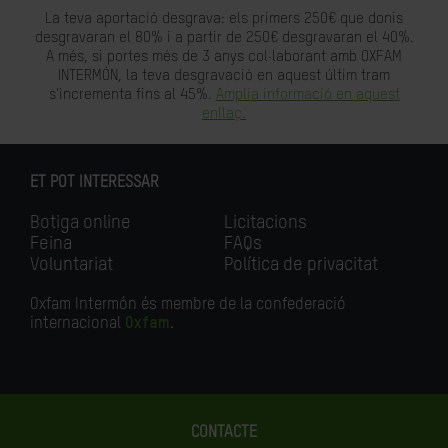
La teva aportació desgrava: els primers 250€ que donis
desgravaran el 80% i a partir de 250€ desgravaran el 40%.
A més, si portes més de 3 anys col·laborant amb OXFAM
INTERMÓN, la teva desgravació en aquest últim tram
s'incrementa fins al 45%.
Amplia informació en aquest
enllaç.
ET POT INTERESSAR
Botiga online
Licitacions
Feina
FAQs
Voluntariat
Política de privacitat
Oxfam Intermón és membre de la confederació
internacional
Oxfam
.
CONTACTE