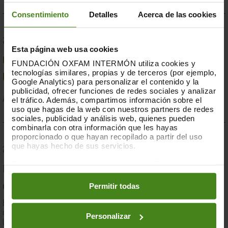
Consentimiento
Detalles
Acerca de las cookies
23.07.2019
Esta página web usa cookies
Compromesos o complaents: una resposta fallida a
FUNDACIÓN OXFAM INTERMÓN utiliza cookies y
tecnologías similares, propias y de terceros (por ejemplo,
la crisi per sequera a la Banya d'Àfrica de 2019
Google Analytics) para personalizar el contenido y la
publicidad, ofrecer funciones de redes sociales y analizar
el tráfico. Además, compartimos información sobre el
Acció Humanitària-
Resiliència i Mitjans de Vida
uso que hagas de la web con nuestros partners de redes
sociales, publicidad y análisis web, quienes pueden
combinarla con otra información que les hayas
proporcionado o que hayan recopilado a partir del uso
que hayas hecho de sus servicios.
28.03.2019
Puedes obtener más información y modificar tus
Documents d'anàlisi sobre causes i solucions de la
preferencias accediendo a nuestra
o
Política de Cookies
en los botones facilitados a continuación:
Permitir todas
desigualtat a Espanya
En el marc de la lluita contra la desigualtat, Oxfam Intermón ha
desenvolupat una eina d'anàlisi estructural de les causes de
Personalizar
la...