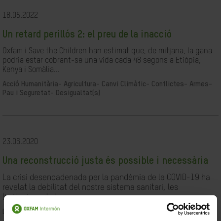
18.05.2022
Un retard perillós 2: el preu de la inacció
Oxfam i Save the Children han estimat que, de mitjana, la gana
podria estar cobrant-se una vida cada 48 segons a Etiòpia,
Kenya i Somàlia...
Acció Humanitària-
Agricultura-
Canvi Climàtic-
Conflictes- Armes-
Pau i Seguretat-
Desigualtat(s)
23.06.2020
Una reconstrucció justa és possible i necessària
La crisi desencadenada per la pandèmia de la COVID-19 ha
revelat la debilitat del nostre sistema sanitari, les
limitacions de les...
Desigualtat(s)