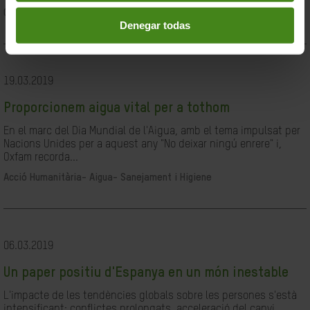
Ciutadania- Governabilitat i Drets Humans
Denegar todas
19.03.2019
Proporcionem aigua vital per a tothom
En el marc del Dia Mundial de l'Aigua, amb el tema impulsat per
Nacions Unides per a aquest any "No deixar ningú enrere" i,
Oxfam recorda...
Acció Humanitària-
Aigua- Sanejament i Higiene
06.03.2019
Un paper positiu d'Espanya en un món inestable
L'impacte de les tendències globals sobre les persones s'està
intensificant: conflictes prolongats, acceleració del canvi