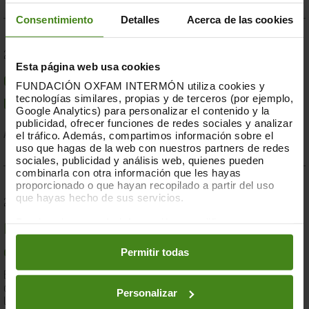
Consentimiento
Detalles
Acerca de las cookies
23.07.2019
Esta página web usa cookies
Compromesos o complaents: una resposta fallida a
FUNDACIÓN OXFAM INTERMÓN utiliza cookies y
tecnologías similares, propias y de terceros (por ejemplo,
la crisi per sequera a la Banya d'Àfrica de 2019
Google Analytics) para personalizar el contenido y la
publicidad, ofrecer funciones de redes sociales y analizar
el tráfico. Además, compartimos información sobre el
Acció Humanitària-
Resiliència i Mitjans de Vida
uso que hagas de la web con nuestros partners de redes
sociales, publicidad y análisis web, quienes pueden
combinarla con otra información que les hayas
proporcionado o que hayan recopilado a partir del uso
que hayas hecho de sus servicios.
28.03.2019
Puedes obtener más información y modificar tus
Documents d'anàlisi sobre causes i solucions de la
preferencias accediendo a nuestra
o
Política de Cookies
en los botones facilitados a continuación:
Permitir todas
desigualtat a Espanya
En el marc de la lluita contra la desigualtat, Oxfam Intermón ha
desenvolupat una eina d'anàlisi estructural de les causes de
Personalizar
la...