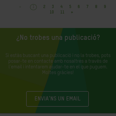
«
1
2
3
4
5
6
7
8
9
10
11
»
¿No trobes una publicació?
Si estàs buscant una publicació i no la trobes, pots
posar-te en contacte amb nosaltres a través de
l'email i intentarem ajudar-te en el que puguem.
Moltes gràcies!
ENVIA'NS UN EMAIL