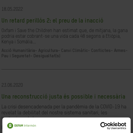
18.05.2022
Un retard perillós 2: el preu de la inacció
Oxfam i Save the Children han estimat que, de mitjana, la gana
podria estar cobrant-se una vida cada 48 segons a Etiòpia,
Kenya i Somàlia...
Acció Humanitària-
Agricultura-
Canvi Climàtic-
Conflictes- Armes-
Pau i Seguretat-
Desigualtat(s)
23.06.2020
Una reconstrucció justa és possible i necessària
La crisi desencadenada per la pandèmia de la COVID-19 ha
revelat la debilitat del nostre sistema sanitari, les
limitacions de les...
Desigualtat(s)