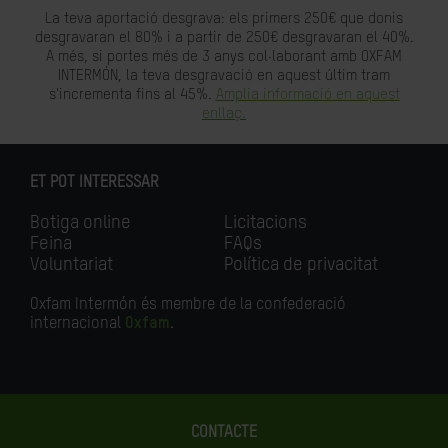
La teva aportació desgrava: els primers 250€ que donis
desgravaran el 80% i a partir de 250€ desgravaran el 40%.
A més, si portes més de 3 anys col·laborant amb OXFAM
INTERMÓN, la teva desgravació en aquest últim tram
s'incrementa fins al 45%.
Amplia informació en aquest
enllaç.
ET POT INTERESSAR
Botiga online
Licitacions
Feina
FAQs
Voluntariat
Política de privacitat
Oxfam Intermón és membre de la confederació
internacional
Oxfam
.
CONTACTE