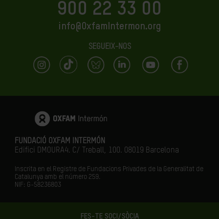
900 22 33 00
info@OxfamIntermon.org
SEGUEIX-NOS
FUNDACIÓ OXFAM INTERMÓN
Edifici DMOURA4. C/ Treball, 100. 08019 Barcelona
Inscrita en el Registre de Fundacions Privades de la Generalitat de
Catalunya amb el número
259.
NIF: G-58236803
FES-TE SOCI/SÒCIA
LA IGUALTAT ÉS EL FUTUR