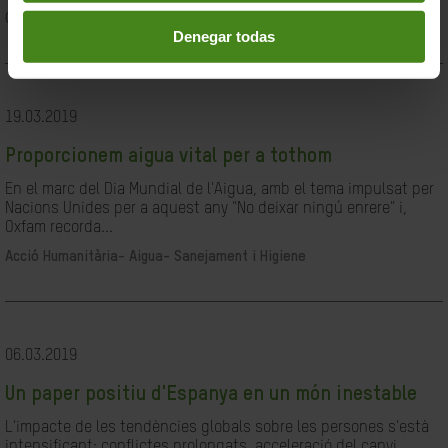
Ciutadania- Governabilitat i Drets Humans
Denegar todas
19.03.2019
Proporcionem aigua vital per a tothom
En el marc del Dia Mundial de l'Aigua, amb el tema impulsat per
Nacions Unides per a aquest any "No deixar ningú enrere" i,
Oxfam recorda...
Acció Humanitària-
Aigua- Sanejament i Higiene
06.03.2019
Un paper positiu d'Espanya en un món inestable
L'impacte de les tendències globals sobre les persones s'està
intensificant: conflictes prolongats, acceleració del canvi