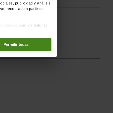
iales, publicidad y análisis
n recopilado a partir del
o en los botones
 de Cookies
ns de les...
Permitir todas