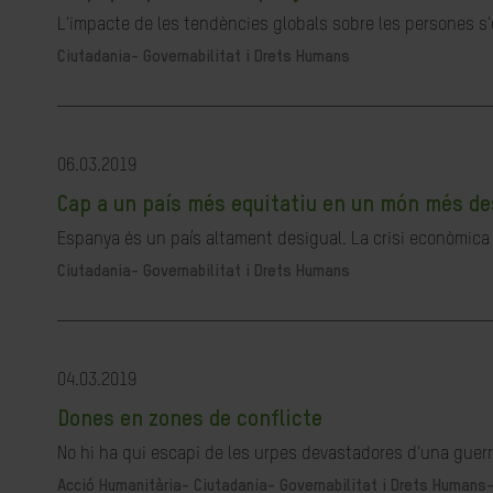
L'impacte de les tendències globals sobre les persones s'e
Ciutadania- Governabilitat i Drets Humans
06.03.2019
Cap a un país més equitatiu en un món més de
Espanya és un país altament desigual. La crisi econòmica v
Ciutadania- Governabilitat i Drets Humans
04.03.2019
Dones en zones de conflicte
No hi ha qui escapi de les urpes devastadores d'una guerra
Acció Humanitària-
Ciutadania- Governabilitat i Drets Humans