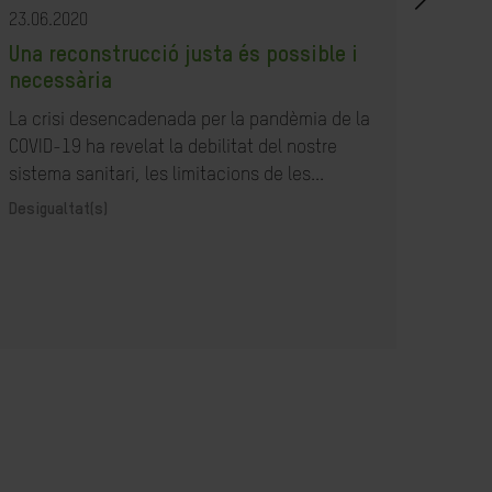
23.06.2020
23.07
Una reconstrucció justa és possible i
Com
necessària
resp
la B
La crisi desencadenada per la pandèmia de la
COVID-19 ha revelat la debilitat del nostre
Acció
sistema sanitari, les limitacions de les...
Desigualtat(s)