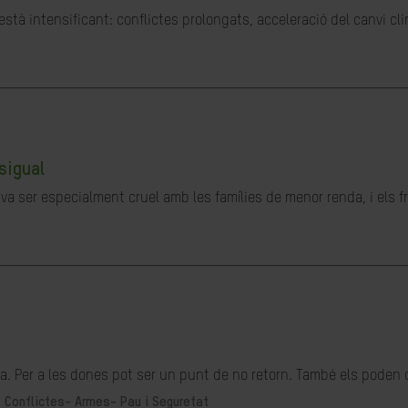
stà intensificant: conflictes prolongats, acceleració del canvi cl
sigual
a ser especialment cruel amb les famílies de menor renda, i els fru
. Per a les dones pot ser un punt de no retorn. També els poden o
-
Conflictes- Armes- Pau i Seguretat