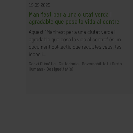
15.05.2025
Manifest per a una ciutat verda i
agradable que posa la vida al centre
Aquest “Manifest per a una ciutat verda i
agradable que posa la vida al centre” és un
document col·lectiu que recull les veus, les
idees i...
Canvi Climàtic-
Ciutadania- Governabilitat i Drets
Humans-
Desigualtat(s)