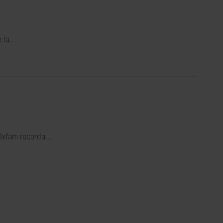
la...
Oxfam recorda...