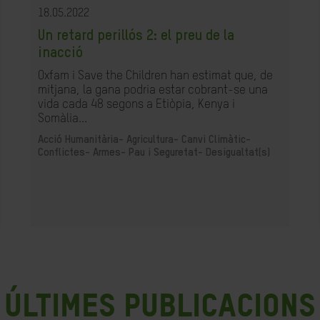
18.05.2022
Un retard perillós 2: el preu de la
inacció
Oxfam i Save the Children han estimat que, de
mitjana, la gana podria estar cobrant-se una
vida cada 48 segons a Etiòpia, Kenya i
Somàlia...
Acció Humanitària-
Agricultura-
Canvi Climàtic-
Conflictes- Armes- Pau i Seguretat-
Desigualtat(s)
últimes publicacions