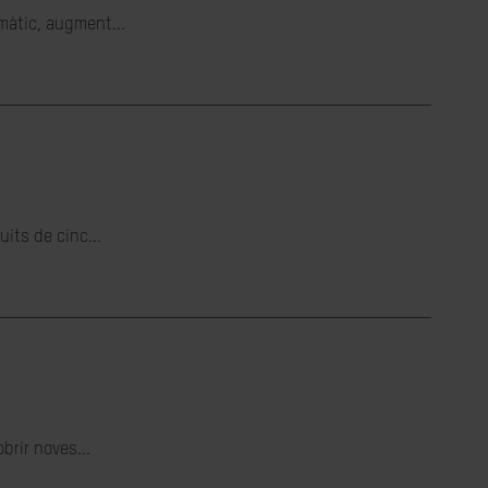
imàtic, augment...
its de cinc...
brir noves...