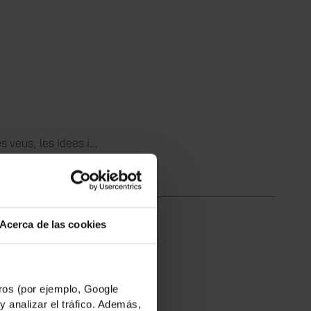
 veus, les idees i...
Acerca de las cookies
nya i Somàlia...
os (por ejemplo, Google
y analizar el tráfico. Además,