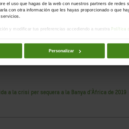
e el uso que hagas de la web con nuestros partners de redes soc
la con otra información que les hayas proporcionado o que haya
servicios.
ión y modificar tus preferencias accediendo a nuestra
Política
ria
 revelat la debilitat del nostre sistema sanitari, les limitacio
Personalizar
 a la crisi per sequera a la Banya d'Àfrica de 2019