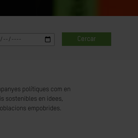
Cercar
ampanyes polítiques com en
is sostenibles en idees,
 poblacions empobrides.