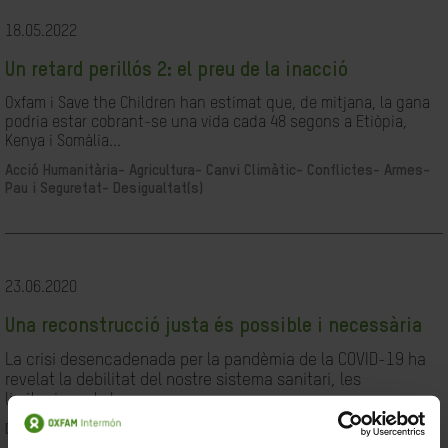
18.05.2022
Un retard perillós 2: el preu de la inacció
Oxfam i Save the Children han estimat que, de mitjana, la gana
podria estar cobrant-se una vida cada 48 segons a Etiòpia,
Kenya i Somàlia...
Acció Humanitària-
Agricultura-
Canvi Climàtic-
Conflictes- Armes-
Pau i Seguretat-
Desigualtat(s)
23.06.2020
Una reconstrucció justa és possible i necessària
La crisi desencadenada per la pandèmia de la COVID-19 ha
revelat la debilitat del nostre sistema sanitari, les
limitacions de les...
Desigualtat(s)