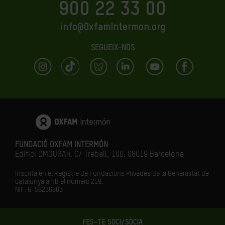
900 22 33 00
info@OxfamIntermon.org
SEGUEIX-NOS
FUNDACIÓ OXFAM INTERMÓN
Edifici DMOURA4. C/ Treball, 100. 08019 Barcelona
Inscrita en el Registre de Fundacions Privades de la Generalitat de
Catalunya amb el número
259.
NIF: G-58236803
FES-TE SOCI/SÒCIA
LA IGUALTAT ÉS EL FUTUR