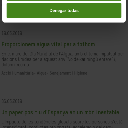
Ciutadania- Governabilitat i Drets Humans
Denegar todas
19.03.2019
Proporcionem aigua vital per a tothom
En el marc del Dia Mundial de l'Aigua, amb el tema impulsat per
Nacions Unides per a aquest any "No deixar ningú enrere" i,
Oxfam recorda...
Acció Humanitària-
Aigua- Sanejament i Higiene
06.03.2019
Un paper positiu d'Espanya en un món inestable
L'impacte de les tendències globals sobre les persones s'està
intensificant: conflictes prolongats, acceleració del canvi