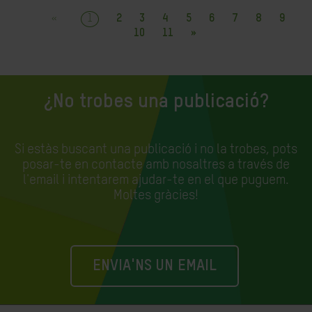
«
1
2
3
4
5
6
7
8
9
10
11
»
¿No trobes una publicació?
Si estàs buscant una publicació i no la trobes, pots
posar-te en contacte amb nosaltres a través de
l'email i intentarem ajudar-te en el que puguem.
Moltes gràcies!
ENVIA'NS UN EMAIL