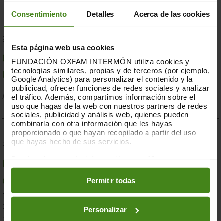
Consentimiento
Detalles
Acerca de las cookies
23.07.2019
Esta página web usa cookies
Compromesos o complaents: una resposta fallida a
FUNDACIÓN OXFAM INTERMÓN utiliza cookies y
tecnologías similares, propias y de terceros (por ejemplo,
la crisi per sequera a la Banya d'Àfrica de 2019
Google Analytics) para personalizar el contenido y la
publicidad, ofrecer funciones de redes sociales y analizar
el tráfico. Además, compartimos información sobre el
Acció Humanitària-
Resiliència i Mitjans de Vida
uso que hagas de la web con nuestros partners de redes
sociales, publicidad y análisis web, quienes pueden
combinarla con otra información que les hayas
proporcionado o que hayan recopilado a partir del uso
que hayas hecho de sus servicios.
28.03.2019
Puedes obtener más información y modificar tus
Documents d'anàlisi sobre causes i solucions de la
preferencias accediendo a nuestra
o
Política de Cookies
en los botones facilitados a continuación:
Permitir todas
desigualtat a Espanya
En el marc de la lluita contra la desigualtat, Oxfam Intermón ha
desenvolupat una eina d'anàlisi estructural de les causes de
Personalizar
la...