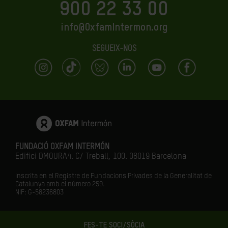
900 22 33 00
info@OxfamIntermon.org
SEGUEIX-NOS
FUNDACIÓ OXFAM INTERMÓN
Edifici DMOURA4. C/ Treball, 100. 08019 Barcelona
Inscrita en el Registre de Fundacions Privades de la Generalitat de
Catalunya amb el número
259.
NIF: G-58236803
FES-TE SOCI/SÒCIA
LA IGUALTAT ÉS EL FUTUR