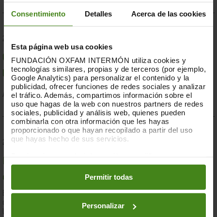
Consentimiento
Detalles
Acerca de las cookies
23.07.2019
Esta página web usa cookies
Compromesos o complaents: una resposta fallida a
FUNDACIÓN OXFAM INTERMÓN utiliza cookies y
tecnologías similares, propias y de terceros (por ejemplo,
la crisi per sequera a la Banya d'Àfrica de 2019
Google Analytics) para personalizar el contenido y la
publicidad, ofrecer funciones de redes sociales y analizar
el tráfico. Además, compartimos información sobre el
Acció Humanitària-
Resiliència i Mitjans de Vida
uso que hagas de la web con nuestros partners de redes
sociales, publicidad y análisis web, quienes pueden
combinarla con otra información que les hayas
proporcionado o que hayan recopilado a partir del uso
que hayas hecho de sus servicios.
28.03.2019
Puedes obtener más información y modificar tus
Documents d'anàlisi sobre causes i solucions de la
preferencias accediendo a nuestra
o
Política de Cookies
en los botones facilitados a continuación:
Permitir todas
desigualtat a Espanya
En el marc de la lluita contra la desigualtat, Oxfam Intermón ha
desenvolupat una eina d'anàlisi estructural de les causes de
Personalizar
la...