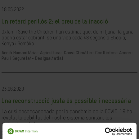
18.05.2022
Un retard perillós 2: el preu de la inacció
Oxfam i Save the Children han estimat que, de mitjana, la gana
podria estar cobrant-se una vida cada 48 segons a Etiòpia,
Kenya i Somàlia...
Acció Humanitària-
Agricultura-
Canvi Climàtic-
Conflictes- Armes-
Pau i Seguretat-
Desigualtat(s)
23.06.2020
Una reconstrucció justa és possible i necessària
La crisi desencadenada per la pandèmia de la COVID-19 ha
revelat la debilitat del nostre sistema sanitari, les
limitacions de les...
Desigualtat(s)