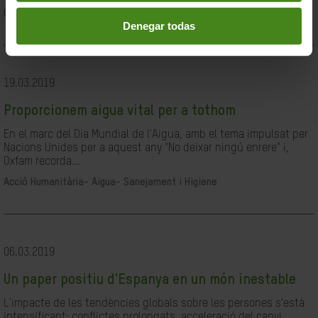
Ciutadania- Governabilitat i Drets Humans
Denegar todas
19.03.2019
Proporcionem aigua vital per a tothom
En el marc del Dia Mundial de l'Aigua, amb el tema impulsat per
Nacions Unides per a aquest any "No deixar ningú enrere" i,
Oxfam recorda...
Acció Humanitària-
Aigua- Sanejament i Higiene
06.03.2019
Un paper positiu d'Espanya en un món inestable
L'impacte de les tendències globals sobre les persones s'està
intensificant: conflictes prolongats, acceleració del canvi