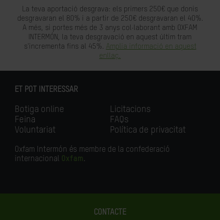
La teva aportació desgrava: els primers 250€ que donis
desgravaran el 80% i a partir de 250€ desgravaran el 40%.
A més, si portes més de 3 anys col·laborant amb OXFAM
INTERMÓN, la teva desgravació en aquest últim tram
s'incrementa fins al 45%.
Amplia informació en aquest
enllaç.
ET POT INTERESSAR
Botiga online
Licitacions
Feina
FAQs
Voluntariat
Política de privacitat
Oxfam Intermón és membre de la confederació
internacional
Oxfam
.
CONTACTE