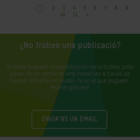
«
1
2
3
4
5
6
7
8
9
10
11
»
¿No trobes una publicació?
Si estàs buscant una publicació i no la trobes, pots
posar-te en contacte amb nosaltres a través de
l'email i intentarem ajudar-te en el que puguem.
Moltes gràcies!
ENVIA'NS UN EMAIL