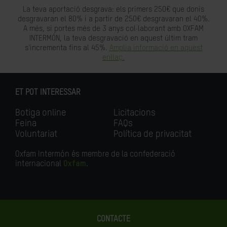
La teva aportació desgrava: els primers 250€ que donis
desgravaran el 80% i a partir de 250€ desgravaran el 40%.
A més, si portes més de 3 anys col·laborant amb OXFAM
INTERMÓN, la teva desgravació en aquest últim tram
s'incrementa fins al 45%.
Amplia informació en aquest
enllaç.
ET POT INTERESSAR
Botiga online
Licitacions
Feina
FAQs
Voluntariat
Política de privacitat
Oxfam Intermón és membre de la confederació
internacional
Oxfam
.
CONTACTE