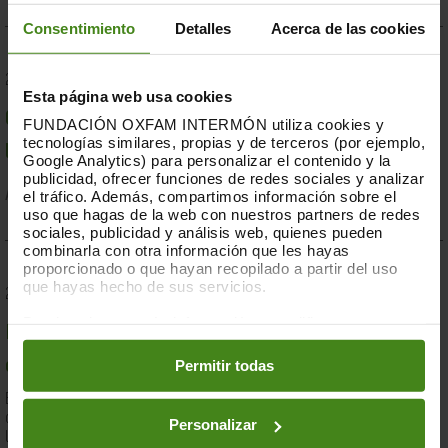
Consentimiento
Detalles
Acerca de las cookies
23.07.2019
Esta página web usa cookies
Compromesos o complaents: una resposta fallida a
FUNDACIÓN OXFAM INTERMÓN utiliza cookies y
tecnologías similares, propias y de terceros (por ejemplo,
la crisi per sequera a la Banya d'Àfrica de 2019
Google Analytics) para personalizar el contenido y la
publicidad, ofrecer funciones de redes sociales y analizar
el tráfico. Además, compartimos información sobre el
Acció Humanitària-
Resiliència i Mitjans de Vida
uso que hagas de la web con nuestros partners de redes
sociales, publicidad y análisis web, quienes pueden
combinarla con otra información que les hayas
proporcionado o que hayan recopilado a partir del uso
que hayas hecho de sus servicios.
28.03.2019
Puedes obtener más información y modificar tus
Documents d'anàlisi sobre causes i solucions de la
preferencias accediendo a nuestra
o
Política de Cookies
en los botones facilitados a continuación:
Permitir todas
desigualtat a Espanya
En el marc de la lluita contra la desigualtat, Oxfam Intermón ha
desenvolupat una eina d'anàlisi estructural de les causes de
Personalizar
la...