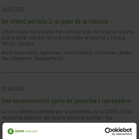
18.05.2022
Un retard perillós 2: el preu de la inacció
Oxfam i Save the Children han estimat que, de mitjana, la gana
podria estar cobrant-se una vida cada 48 segons a Etiòpia,
Kenya i Somàlia...
Acció Humanitària-
Agricultura-
Canvi Climàtic-
Conflictes- Armes-
Pau i Seguretat-
Desigualtat(s)
23.06.2020
Una reconstrucció justa és possible i necessària
La crisi desencadenada per la pandèmia de la COVID-19 ha
revelat la debilitat del nostre sistema sanitari, les
limitacions de les...
Desigualtat(s)