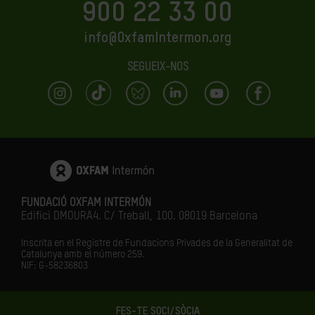
900 22 33 00
info@OxfamIntermon.org
SEGUEIX-NOS
FUNDACIÓ OXFAM INTERMÓN
Edifici DMOURA4. C/ Treball, 100. 08019 Barcelona
Inscrita en el Registre de Fundacions Privades de la Generalitat de
Catalunya amb el número
259.
NIF: G-58236803
FES-TE SOCI/SÒCIA
LA IGUALTAT ÉS EL FUTUR