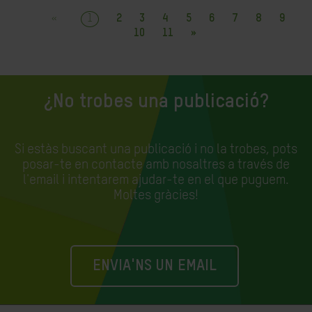
«
1
2
3
4
5
6
7
8
9
10
11
»
¿No trobes una publicació?
Si estàs buscant una publicació i no la trobes, pots
posar-te en contacte amb nosaltres a través de
l'email i intentarem ajudar-te en el que puguem.
Moltes gràcies!
ENVIA'NS UN EMAIL