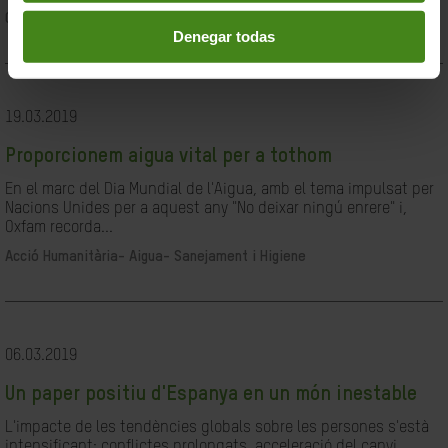
Ciutadania- Governabilitat i Drets Humans
Denegar todas
19.03.2019
Proporcionem aigua vital per a tothom
En el marc del Dia Mundial de l'Aigua, amb el tema impulsat per
Nacions Unides per a aquest any "No deixar ningú enrere" i,
Oxfam recorda...
Acció Humanitària-
Aigua- Sanejament i Higiene
06.03.2019
Un paper positiu d'Espanya en un món inestable
L'impacte de les tendències globals sobre les persones s'està
intensificant: conflictes prolongats, acceleració del canvi