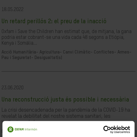
18.05.2022
Un retard perillós 2: el preu de la inacció
Oxfam i Save the Children han estimat que, de mitjana, la gana
podria estar cobrant-se una vida cada 48 segons a Etiòpia,
Kenya i Somàlia...
Acció Humanitària-
Agricultura-
Canvi Climàtic-
Conflictes- Armes-
Pau i Seguretat-
Desigualtat(s)
23.06.2020
Una reconstrucció justa és possible i necessària
La crisi desencadenada per la pandèmia de la COVID-19 ha
revelat la debilitat del nostre sistema sanitari, les
limitacions de les...
Desigualtat(s)