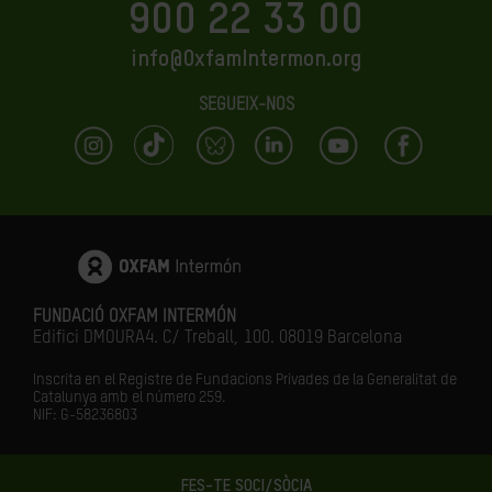
900 22 33 00
info@OxfamIntermon.org
SEGUEIX-NOS
FUNDACIÓ OXFAM INTERMÓN
Edifici DMOURA4. C/ Treball, 100. 08019 Barcelona
Inscrita en el Registre de Fundacions Privades de la Generalitat de
Catalunya amb el número
259.
NIF: G-58236803
FES-TE SOCI/SÒCIA
LA IGUALTAT ÉS EL FUTUR