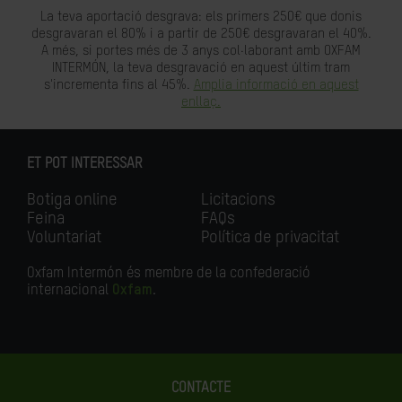
La teva aportació desgrava: els primers 250€ que donis
desgravaran el 80% i a partir de 250€ desgravaran el 40%.
A més, si portes més de 3 anys col·laborant amb OXFAM
INTERMÓN, la teva desgravació en aquest últim tram
s'incrementa fins al 45%.
Amplia informació en aquest
enllaç.
ET POT INTERESSAR
Botiga online
Licitacions
Feina
FAQs
Voluntariat
Política de privacitat
Oxfam Intermón és membre de la confederació
internacional
Oxfam
.
CONTACTE