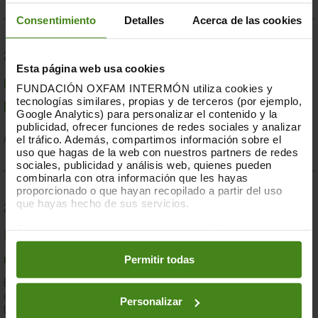
Consentimiento
Detalles
Acerca de las cookies
23.07.2019
Esta página web usa cookies
Compromesos o complaents: una resposta fallida a
FUNDACIÓN OXFAM INTERMÓN utiliza cookies y
tecnologías similares, propias y de terceros (por ejemplo,
la crisi per sequera a la Banya d'Àfrica de 2019
Google Analytics) para personalizar el contenido y la
publicidad, ofrecer funciones de redes sociales y analizar
el tráfico. Además, compartimos información sobre el
Acció Humanitària-
Resiliència i Mitjans de Vida
uso que hagas de la web con nuestros partners de redes
sociales, publicidad y análisis web, quienes pueden
combinarla con otra información que les hayas
proporcionado o que hayan recopilado a partir del uso
que hayas hecho de sus servicios.
28.03.2019
Puedes obtener más información y modificar tus
Documents d'anàlisi sobre causes i solucions de la
preferencias accediendo a nuestra
o
Política de Cookies
en los botones facilitados a continuación:
Permitir todas
desigualtat a Espanya
En el marc de la lluita contra la desigualtat, Oxfam Intermón ha
desenvolupat una eina d'anàlisi estructural de les causes de
Personalizar
la...