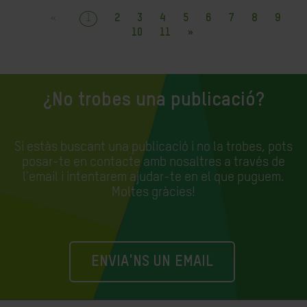
«
1
2
3
4
5
6
7
8
9
10
11
»
¿No trobes una publicació?
Si estàs buscant una publicació i no la trobes, pots
posar-te en contacte amb nosaltres a través de
l'email i intentarem ajudar-te en el que puguem.
Moltes gràcies!
ENVIA'NS UN EMAIL