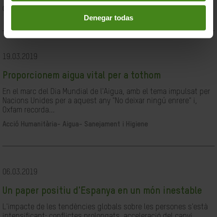
Ciutadania- Governabilitat i Drets Humans
Denegar todas
19.03.2019
Proporcionem aigua vital per a tothom
En el marc del Dia Mundial de l'Aigua, amb el tema impulsat per
Nacions Unides per a aquest any "No deixar ningú enrere" i,
Oxfam recorda...
Acció Humanitària-
Aigua- Sanejament i Higiene
06.03.2019
Un paper positiu d'Espanya en un món inestable
L'impacte de les tendències globals sobre les persones s'està
intensificant: conflictes prolongats, acceleració del canvi