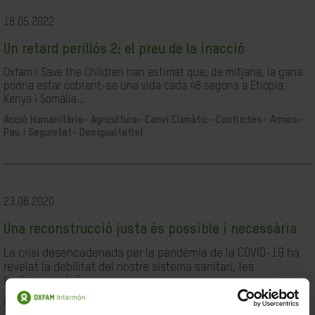
18.05.2022
Un retard perillós 2: el preu de la inacció
Oxfam i Save the Children han estimat que, de mitjana, la gana
podria estar cobrant-se una vida cada 48 segons a Etiòpia,
Kenya i Somàlia...
Acció Humanitària-
Agricultura-
Canvi Climàtic-
Conflictes- Armes-
Pau i Seguretat-
Desigualtat(s)
23.06.2020
Una reconstrucció justa és possible i necessària
La crisi desencadenada per la pandèmia de la COVID-19 ha
revelat la debilitat del nostre sistema sanitari, les
limitacions de les...
Desigualtat(s)