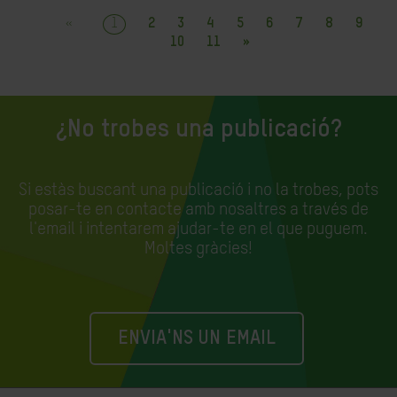
«
1
2
3
4
5
6
7
8
9
10
11
»
¿No trobes una publicació?
Si estàs buscant una publicació i no la trobes, pots
posar-te en contacte amb nosaltres a través de
l'email i intentarem ajudar-te en el que puguem.
Moltes gràcies!
ENVIA'NS UN EMAIL