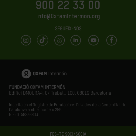
900 22 33 00
info@OxfamIntermon.org
SEGUEIX-NOS
FUNDACIÓ OXFAM INTERMÓN
Edifici DMOURA4. C/ Treball, 100. 08019 Barcelona
Inscrita en el Registre de Fundacions Privades de la Generalitat de
Catalunya amb el número
259.
NIF: G-58236803
FES-TE SOCI/SÒCIA
LA IGUALTAT ÉS EL FUTUR