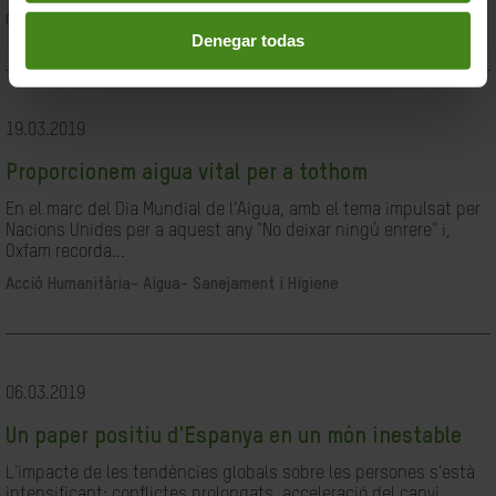
Ciutadania- Governabilitat i Drets Humans
Denegar todas
19.03.2019
Proporcionem aigua vital per a tothom
En el marc del Dia Mundial de l'Aigua, amb el tema impulsat per
Nacions Unides per a aquest any "No deixar ningú enrere" i,
Oxfam recorda...
Acció Humanitària-
Aigua- Sanejament i Higiene
06.03.2019
Un paper positiu d'Espanya en un món inestable
L'impacte de les tendències globals sobre les persones s'està
intensificant: conflictes prolongats, acceleració del canvi