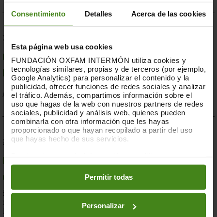
Consentimiento
Detalles
Acerca de las cookies
23.07.2019
Esta página web usa cookies
Compromesos o complaents: una resposta fallida a
FUNDACIÓN OXFAM INTERMÓN utiliza cookies y
tecnologías similares, propias y de terceros (por ejemplo,
la crisi per sequera a la Banya d'Àfrica de 2019
Google Analytics) para personalizar el contenido y la
publicidad, ofrecer funciones de redes sociales y analizar
el tráfico. Además, compartimos información sobre el
Acció Humanitària-
Resiliència i Mitjans de Vida
uso que hagas de la web con nuestros partners de redes
sociales, publicidad y análisis web, quienes pueden
combinarla con otra información que les hayas
proporcionado o que hayan recopilado a partir del uso
que hayas hecho de sus servicios.
28.03.2019
Puedes obtener más información y modificar tus
Documents d'anàlisi sobre causes i solucions de la
preferencias accediendo a nuestra
o
Política de Cookies
en los botones facilitados a continuación:
Permitir todas
desigualtat a Espanya
En el marc de la lluita contra la desigualtat, Oxfam Intermón ha
desenvolupat una eina d'anàlisi estructural de les causes de
Personalizar
la...