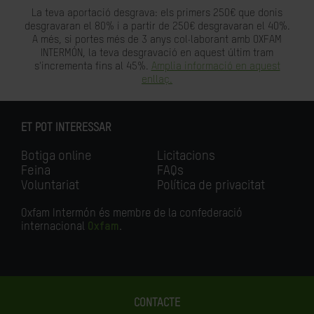
La teva aportació desgrava: els primers 250€ que donis
desgravaran el 80% i a partir de 250€ desgravaran el 40%.
A més, si portes més de 3 anys col·laborant amb OXFAM
INTERMÓN, la teva desgravació en aquest últim tram
s'incrementa fins al 45%.
Amplia informació en aquest
enllaç.
ET POT INTERESSAR
Botiga online
Licitacions
Feina
FAQs
Voluntariat
Política de privacitat
Oxfam Intermón és membre de la confederació
internacional
Oxfam
.
CONTACTE