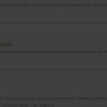
stà intensificant: conflictes prolongats, acceleració del canvi cl
sigual
a ser especialment cruel amb les famílies de menor renda, i els fru
. Per a les dones pot ser un punt de no retorn. També els poden o
-
Conflictes- Armes- Pau i Seguretat