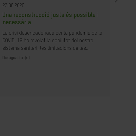
23.06.2020
23.07
Una reconstrucció justa és possible i
Com
necessària
resp
la B
La crisi desencadenada per la pandèmia de la
COVID-19 ha revelat la debilitat del nostre
Acció
sistema sanitari, les limitacions de les...
Desigualtat(s)