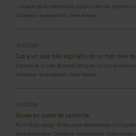
L'impacte de les tendències globals sobre les persones s'e
Ciutadania- Governabilitat i Drets Humans
06.03.2019
Cap a un país més equitatiu en un món més de
Espanya és un país altament desigual. La crisi econòmica v
Ciutadania- Governabilitat i Drets Humans
04.03.2019
Dones en zones de conflicte
No hi ha qui escapi de les urpes devastadores d'una guerra
Acció Humanitària-
Ciutadania- Governabilitat i Drets Humans