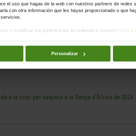
e el uso que hagas de la web con nuestros partners de redes soc
la con otra información que les hayas proporcionado o que haya
servicios.
ión y modificar tus preferencias accediendo a nuestra
Política
ria
 revelat la debilitat del nostre sistema sanitari, les limitacio
Personalizar
 a la crisi per sequera a la Banya d'Àfrica de 2019