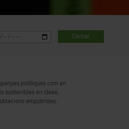
Cercar
ampanyes polítiques com en
is sostenibles en idees,
 poblacions empobrides.