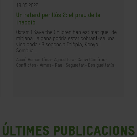
18.05.2022
Un retard perillós 2: el preu de la
inacció
Oxfam i Save the Children han estimat que, de
mitjana, la gana podria estar cobrant-se una
vida cada 48 segons a Etiòpia, Kenya i
Somàlia...
Acció Humanitària-
Agricultura-
Canvi Climàtic-
Conflictes- Armes- Pau i Seguretat-
Desigualtat(s)
últimes publicacions