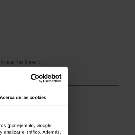
 veus, les idees i...
Acerca de las cookies
nya i Somàlia...
os (por ejemplo, Google
y analizar el tráfico. Además,