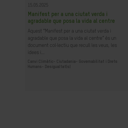
15.05.2025
Manifest per a una ciutat verda i
agradable que posa la vida al centre
Aquest “Manifest per a una ciutat verda i
agradable que posa la vida al centre” és un
document col·lectiu que recull les veus, les
idees i...
Canvi Climàtic-
Ciutadania- Governabilitat i Drets
Humans-
Desigualtat(s)