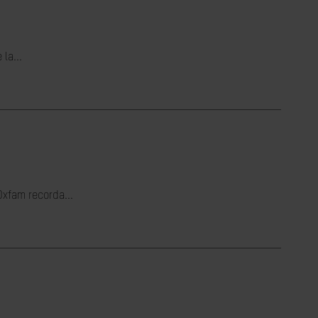
la...
Oxfam recorda...