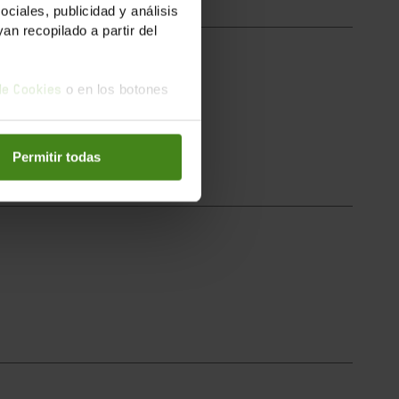
iales, publicidad y análisis
n recopilado a partir del
o en los botones
 de Cookies
ns de les...
Permitir todas