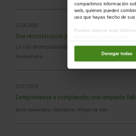
compartimos información sobr
web, quienes pueden combinar
uso que hayas hecho de sus 
23.06.2020
Puedes obtener más informac
Una reconstrucció justa és possible i necessà
facilitados a continuación:
La crisi desencadenada per la pandèmia de la COVID-19 ha
Denegar todas
Desigualtat(s)
23.07.2019
Compromesos o complaents: una resposta fallida
Acció Humanitària-
Resiliència i Mitjans de Vida