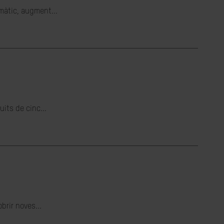
imàtic, augment...
its de cinc...
brir noves...