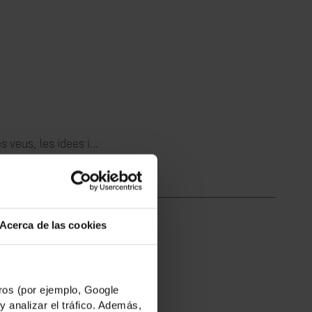
 veus, les idees i...
Acerca de las cookies
nya i Somàlia...
os (por ejemplo, Google
y analizar el tráfico. Además,