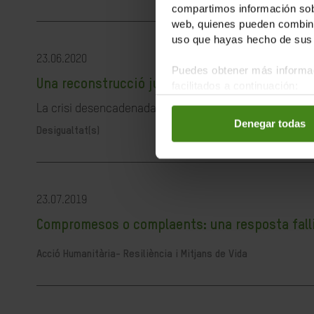
compartimos información sobr
web, quienes pueden combinar
uso que hayas hecho de sus 
23.06.2020
Puedes obtener más informac
Una reconstrucció justa és possible i necessà
facilitados a continuación:
La crisi desencadenada per la pandèmia de la COVID-19 ha
Denegar todas
Desigualtat(s)
23.07.2019
Compromesos o complaents: una resposta fallida
Acció Humanitària-
Resiliència i Mitjans de Vida