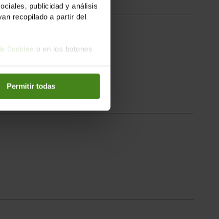
iales, publicidad y análisis
n recopilado a partir del
o en los botones
 de Cookies
ns de les...
Permitir todas