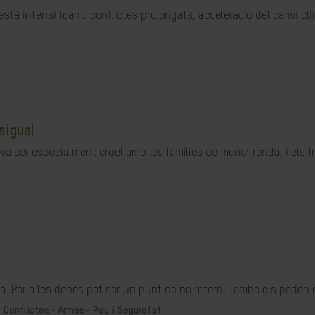
stà intensificant: conflictes prolongats, acceleració del canvi cl
sigual
a ser especialment cruel amb les famílies de menor renda, i els fru
. Per a les dones pot ser un punt de no retorn. També els poden o
-
Conflictes- Armes- Pau i Seguretat