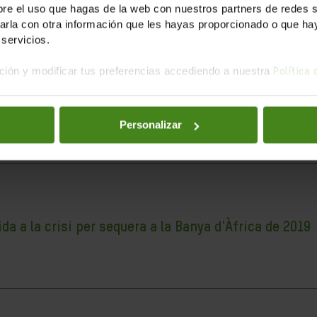
e el uso que hagas de la web con nuestros partners de redes soc
la con otra información que les hayas proporcionado o que haya
servicios.
ión y modificar tus preferencias accediendo a nuestra
Política
ria
 revelat la debilitat del nostre sistema sanitari, les limitacio
Personalizar
 a la crisi per sequera a la Banya d'Àfrica de 2019