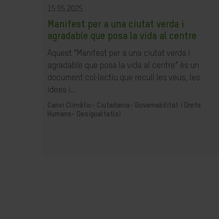
15.05.2025
Manifest per a una ciutat verda i
agradable que posa la vida al centre
Aquest “Manifest per a una ciutat verda i
agradable que posa la vida al centre” és un
document col·lectiu que recull les veus, les
idees i...
Canvi Climàtic-
Ciutadania- Governabilitat i Drets
Humans-
Desigualtat(s)