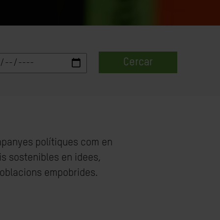
Cercar
ampanyes polítiques com en
is sostenibles en idees,
 poblacions empobrides.