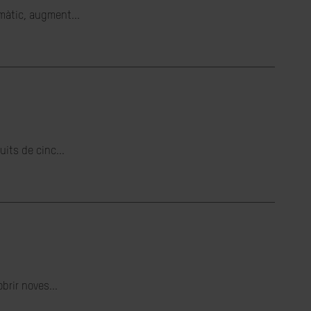
imàtic, augment...
its de cinc...
brir noves...