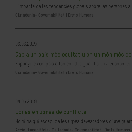
L'impacte de les tendències globals sobre les persones s'e
Ciutadania- Governabilitat i Drets Humans
06.03.2019
Cap a un país més equitatiu en un món més de
Espanya és un país altament desigual. La crisi econòmica v
Ciutadania- Governabilitat i Drets Humans
04.03.2019
Dones en zones de conflicte
No hi ha qui escapi de les urpes devastadores d'una guerra
Acció Humanitària-
Ciutadania- Governabilitat i Drets Humans