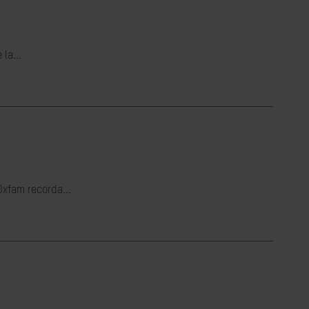
la...
Oxfam recorda...