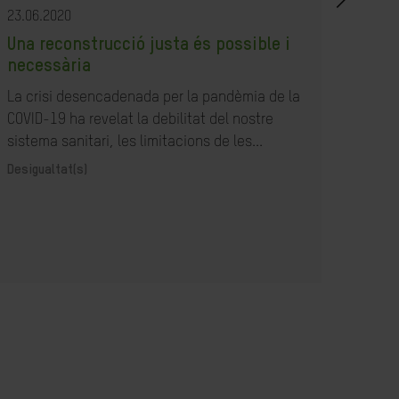
23.06.2020
23.07
Una reconstrucció justa és possible i
Com
necessària
resp
la B
La crisi desencadenada per la pandèmia de la
COVID-19 ha revelat la debilitat del nostre
Acció
sistema sanitari, les limitacions de les...
Desigualtat(s)