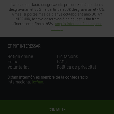
La teva aportació desgrava: els primers 250€ que donis
desgravaran el 80% i a partir de 250€ desgravaran el 40%.
A més, si portes més de 3 anys col·laborant amb OXFAM
INTERMÓN, la teva desgravació en aquest últim tram
s'incrementa fins al 45%.
Amplia informació en aquest
enllaç.
ET POT INTERESSAR
Botiga online
Licitacions
Feina
FAQs
Voluntariat
Política de privacitat
Oxfam Intermón és membre de la confederació
internacional
Oxfam
.
CONTACTE