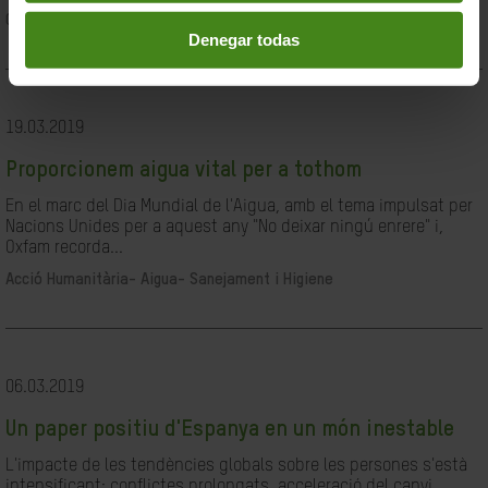
Ciutadania- Governabilitat i Drets Humans
Denegar todas
19.03.2019
Proporcionem aigua vital per a tothom
En el marc del Dia Mundial de l'Aigua, amb el tema impulsat per
Nacions Unides per a aquest any "No deixar ningú enrere" i,
Oxfam recorda...
Acció Humanitària-
Aigua- Sanejament i Higiene
06.03.2019
Un paper positiu d'Espanya en un món inestable
L'impacte de les tendències globals sobre les persones s'està
intensificant: conflictes prolongats, acceleració del canvi