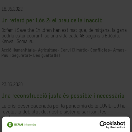
18.05.2022
Un retard perillós 2: el preu de la inacció
Oxfam i Save the Children han estimat que, de mitjana, la gana
podria estar cobrant-se una vida cada 48 segons a Etiòpia,
Kenya i Somàlia...
Acció Humanitària-
Agricultura-
Canvi Climàtic-
Conflictes- Armes-
Pau i Seguretat-
Desigualtat(s)
23.06.2020
Una reconstrucció justa és possible i necessària
La crisi desencadenada per la pandèmia de la COVID-19 ha
revelat la debilitat del nostre sistema sanitari, les
limitacions de les...
Desigualtat(s)