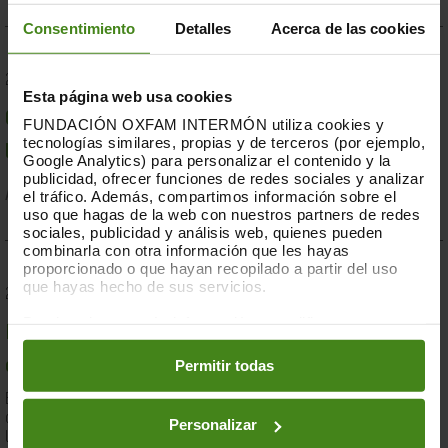
Consentimiento
Detalles
Acerca de las cookies
23.07.2019
Esta página web usa cookies
Compromesos o complaents: una resposta fallida a
FUNDACIÓN OXFAM INTERMÓN utiliza cookies y
tecnologías similares, propias y de terceros (por ejemplo,
la crisi per sequera a la Banya d'Àfrica de 2019
Google Analytics) para personalizar el contenido y la
publicidad, ofrecer funciones de redes sociales y analizar
el tráfico. Además, compartimos información sobre el
Acció Humanitària-
Resiliència i Mitjans de Vida
uso que hagas de la web con nuestros partners de redes
sociales, publicidad y análisis web, quienes pueden
combinarla con otra información que les hayas
proporcionado o que hayan recopilado a partir del uso
que hayas hecho de sus servicios.
28.03.2019
Puedes obtener más información y modificar tus
Documents d'anàlisi sobre causes i solucions de la
preferencias accediendo a nuestra
o
Política de Cookies
en los botones facilitados a continuación:
Permitir todas
desigualtat a Espanya
En el marc de la lluita contra la desigualtat, Oxfam Intermón ha
desenvolupat una eina d'anàlisi estructural de les causes de
Personalizar
la...