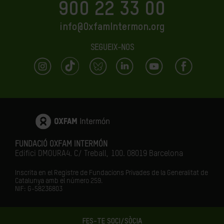
900 22 33 00
info@OxfamIntermon.org
SEGUEIX-NOS
FUNDACIÓ OXFAM INTERMÓN
Edifici DMOURA4. C/ Treball, 100. 08019 Barcelona
Inscrita en el Registre de Fundacions Privades de la Generalitat de
Catalunya amb el número
259.
NIF: G-58236803
FES-TE SOCI/SÒCIA
LA IGUALTAT ÉS EL FUTUR