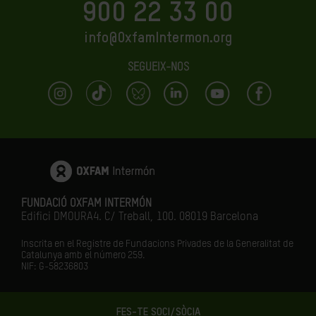
900 22 33 00
info@OxfamIntermon.org
SEGUEIX-NOS
FUNDACIÓ OXFAM INTERMÓN
Edifici DMOURA4. C/ Treball, 100. 08019 Barcelona
Inscrita en el Registre de Fundacions Privades de la Generalitat de
Catalunya amb el número
259.
NIF: G-58236803
FES-TE SOCI/SÒCIA
LA IGUALTAT ÉS EL FUTUR