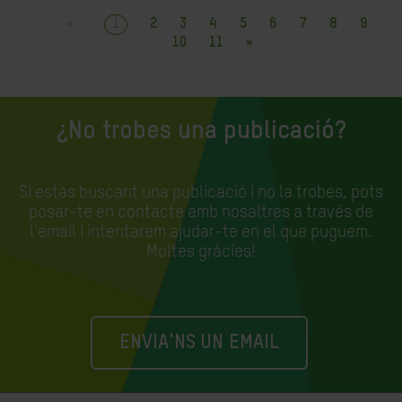
«
1
2
3
4
5
6
7
8
9
10
11
»
¿No trobes una publicació?
Si estàs buscant una publicació i no la trobes, pots
posar-te en contacte amb nosaltres a través de
l'email i intentarem ajudar-te en el que puguem.
Moltes gràcies!
ENVIA'NS UN EMAIL