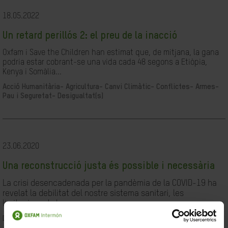
18.05.2022
Un retard perillós 2: el preu de la inacció
Oxfam i Save the Children han estimat que, de mitjana, la gana
podria estar cobrant-se una vida cada 48 segons a Etiòpia,
Kenya i Somàlia...
Acció Humanitària-
Agricultura-
Canvi Climàtic-
Conflictes- Armes-
Pau i Seguretat-
Desigualtat(s)
23.06.2020
Una reconstrucció justa és possible i necessària
La crisi desencadenada per la pandèmia de la COVID-19 ha
revelat la debilitat del nostre sistema sanitari, les
limitacions de les...
Desigualtat(s)