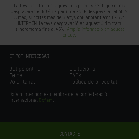
La teva aportació desgrava: els primers 250€ que donis
desgravaran el 80% i a partir de 250€ desgravaran el 40%.
A més, si portes més de 3 anys col·laborant amb OXFAM
INTERMÓN, la teva desgravació en aquest últim tram
s'incrementa fins al 45%.
Amplia informació en aquest
enllaç.
ET POT INTERESSAR
Botiga online
Licitacions
Feina
FAQs
Voluntariat
Política de privacitat
Oxfam Intermón és membre de la confederació
internacional
Oxfam
.
CONTACTE