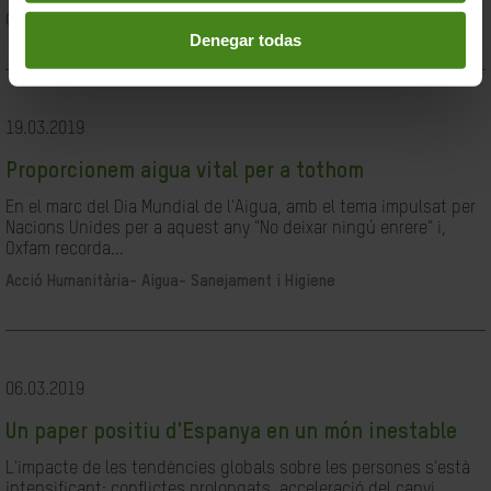
Ciutadania- Governabilitat i Drets Humans
Denegar todas
19.03.2019
Proporcionem aigua vital per a tothom
En el marc del Dia Mundial de l'Aigua, amb el tema impulsat per
Nacions Unides per a aquest any "No deixar ningú enrere" i,
Oxfam recorda...
Acció Humanitària-
Aigua- Sanejament i Higiene
06.03.2019
Un paper positiu d'Espanya en un món inestable
L'impacte de les tendències globals sobre les persones s'està
intensificant: conflictes prolongats, acceleració del canvi