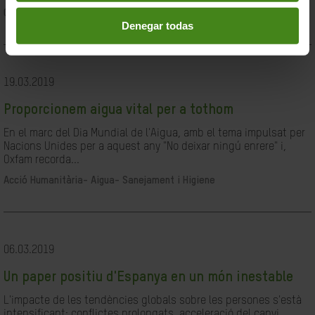
Ciutadania- Governabilitat i Drets Humans
Denegar todas
19.03.2019
Proporcionem aigua vital per a tothom
En el marc del Dia Mundial de l'Aigua, amb el tema impulsat per
Nacions Unides per a aquest any "No deixar ningú enrere" i,
Oxfam recorda...
Acció Humanitària-
Aigua- Sanejament i Higiene
06.03.2019
Un paper positiu d'Espanya en un món inestable
L'impacte de les tendències globals sobre les persones s'està
intensificant: conflictes prolongats, acceleració del canvi