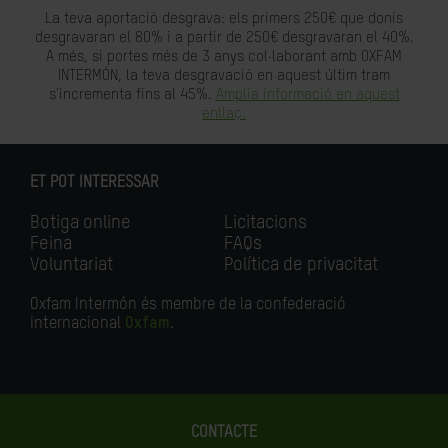
La teva aportació desgrava: els primers 250€ que donis
desgravaran el 80% i a partir de 250€ desgravaran el 40%.
A més, si portes més de 3 anys col·laborant amb OXFAM
INTERMÓN, la teva desgravació en aquest últim tram
s'incrementa fins al 45%.
Amplia informació en aquest
enllaç.
ET POT INTERESSAR
Botiga online
Licitacions
Feina
FAQs
Voluntariat
Política de privacitat
Oxfam Intermón és membre de la confederació
internacional
Oxfam
.
CONTACTE