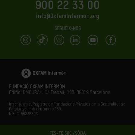
900 22 33 00
info@OxfamIntermon.org
SEGUEIX-NOS
FUNDACIÓ OXFAM INTERMÓN
Edifici DMOURA4. C/ Treball, 100. 08019 Barcelona
Inscrita en el Registre de Fundacions Privades de la Generalitat de
Catalunya amb el número
259.
NIF: G-58236803
FES-TE SOCI/SÒCIA
LA IGUALTAT ÉS EL FUTUR