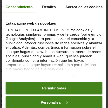
Consentimiento
Detalles
Acerca de las cookies
23.07.2019
Esta página web usa cookies
Compromesos o complaents: una resposta fallida a
FUNDACIÓN OXFAM INTERMÓN utiliza cookies y
tecnologías similares, propias y de terceros (por ejemplo,
la crisi per sequera a la Banya d'Àfrica de 2019
Google Analytics) para personalizar el contenido y la
publicidad, ofrecer funciones de redes sociales y analizar
el tráfico. Además, compartimos información sobre el
Acció Humanitària-
Resiliència i Mitjans de Vida
uso que hagas de la web con nuestros partners de redes
sociales, publicidad y análisis web, quienes pueden
combinarla con otra información que les hayas
proporcionado o que hayan recopilado a partir del uso
que hayas hecho de sus servicios.
28.03.2019
Puedes obtener más información y modificar tus
Documents d'anàlisi sobre causes i solucions de la
preferencias accediendo a nuestra
o
Política de Cookies
en los botones facilitados a continuación:
Permitir todas
desigualtat a Espanya
En el marc de la lluita contra la desigualtat, Oxfam Intermón ha
desenvolupat una eina d'anàlisi estructural de les causes de
Personalizar
la...