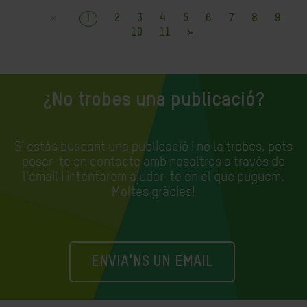
«
1
2
3
4
5
6
7
8
9
10
11
»
¿No trobes una publicació?
Si estàs buscant una publicació i no la trobes, pots
posar-te en contacte amb nosaltres a través de
l'email i intentarem ajudar-te en el que puguem.
Moltes gràcies!
ENVIA'NS UN EMAIL