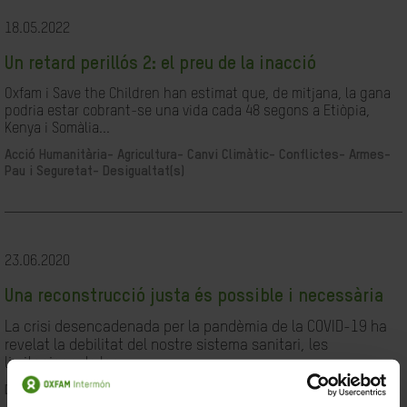
18.05.2022
Un retard perillós 2: el preu de la inacció
Oxfam i Save the Children han estimat que, de mitjana, la gana
podria estar cobrant-se una vida cada 48 segons a Etiòpia,
Kenya i Somàlia...
Acció Humanitària-
Agricultura-
Canvi Climàtic-
Conflictes- Armes-
Pau i Seguretat-
Desigualtat(s)
23.06.2020
Una reconstrucció justa és possible i necessària
La crisi desencadenada per la pandèmia de la COVID-19 ha
revelat la debilitat del nostre sistema sanitari, les
limitacions de les...
Desigualtat(s)