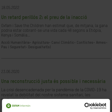
18.05.2022
Un retard perillós 2: el preu de la inacció
Oxfam i Save the Children han estimat que, de mitjana, la gana
podria estar cobrant-se una vida cada 48 segons a Etiòpia,
Kenya i Somàlia...
Acció Humanitària-
Agricultura-
Canvi Climàtic-
Conflictes- Armes-
Pau i Seguretat-
Desigualtat(s)
23.06.2020
Una reconstrucció justa és possible i necessària
La crisi desencadenada per la pandèmia de la COVID-19 ha
revelat la debilitat del nostre sistema sanitari, les
limitacions de les...
Desigualtat(s)