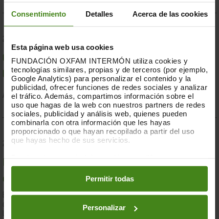
Consentimiento
Detalles
Acerca de las cookies
23.07.2019
Esta página web usa cookies
Compromesos o complaents: una resposta fallida a
FUNDACIÓN OXFAM INTERMÓN utiliza cookies y
tecnologías similares, propias y de terceros (por ejemplo,
la crisi per sequera a la Banya d'Àfrica de 2019
Google Analytics) para personalizar el contenido y la
publicidad, ofrecer funciones de redes sociales y analizar
el tráfico. Además, compartimos información sobre el
Acció Humanitària-
Resiliència i Mitjans de Vida
uso que hagas de la web con nuestros partners de redes
sociales, publicidad y análisis web, quienes pueden
combinarla con otra información que les hayas
proporcionado o que hayan recopilado a partir del uso
que hayas hecho de sus servicios.
28.03.2019
Puedes obtener más información y modificar tus
Documents d'anàlisi sobre causes i solucions de la
preferencias accediendo a nuestra
o
Política de Cookies
en los botones facilitados a continuación:
Permitir todas
desigualtat a Espanya
En el marc de la lluita contra la desigualtat, Oxfam Intermón ha
desenvolupat una eina d'anàlisi estructural de les causes de
Personalizar
la...