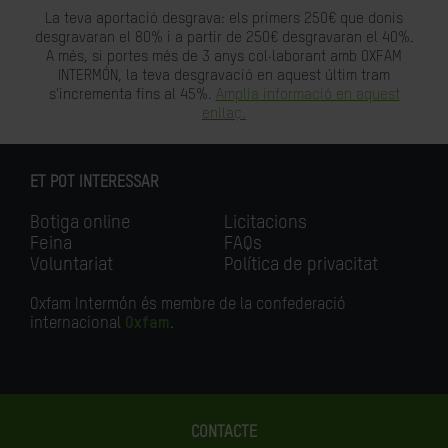
La teva aportació desgrava: els primers 250€ que donis
desgravaran el 80% i a partir de 250€ desgravaran el 40%.
A més, si portes més de 3 anys col·laborant amb OXFAM
INTERMÓN, la teva desgravació en aquest últim tram
s'incrementa fins al 45%.
Amplia informació en aquest
enllaç.
ET POT INTERESSAR
Botiga online
Licitacions
Feina
FAQs
Voluntariat
Política de privacitat
Oxfam Intermón és membre de la confederació
internacional
Oxfam
.
CONTACTE