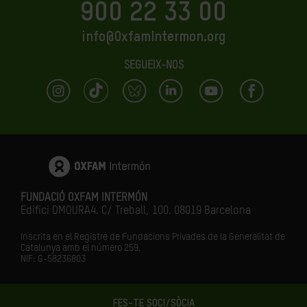
900 22 33 00
info@OxfamIntermon.org
SEGUEIX-NOS
FUNDACIÓ OXFAM INTERMÓN
Edifici DMOURA4. C/ Treball, 100. 08019 Barcelona
Inscrita en el Registre de Fundacions Privades de la Generalitat de
Catalunya amb el número
259.
NIF: G-58236803
FES-TE SOCI/SÒCIA
LA IGUALTAT ÉS EL FUTUR