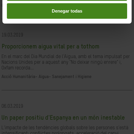
Ciutadania- Governabilitat i Drets Humans
Denegar todas
19.03.2019
Proporcionem aigua vital per a tothom
En el marc del Dia Mundial de l'Aigua, amb el tema impulsat per
Nacions Unides per a aquest any "No deixar ningú enrere" i,
Oxfam recorda...
Acció Humanitària-
Aigua- Sanejament i Higiene
06.03.2019
Un paper positiu d'Espanya en un món inestable
L'impacte de les tendències globals sobre les persones s'està
intensificant: conflictes prolongats, acceleració del canvi