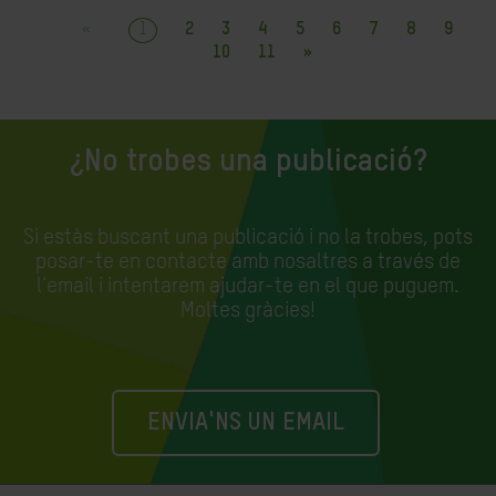
«
1
2
3
4
5
6
7
8
9
10
11
»
¿No trobes una publicació?
Si estàs buscant una publicació i no la trobes, pots
posar-te en contacte amb nosaltres a través de
l'email i intentarem ajudar-te en el que puguem.
Moltes gràcies!
ENVIA'NS UN EMAIL