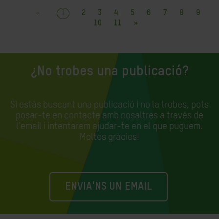
«
1
2
3
4
5
6
7
8
9
10
11
»
¿No trobes una publicació?
Si estàs buscant una publicació i no la trobes, pots
posar-te en contacte amb nosaltres a través de
l'email i intentarem ajudar-te en el que puguem.
Moltes gràcies!
ENVIA'NS UN EMAIL