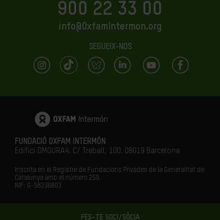
900 22 33 00
info@OxfamIntermon.org
SEGUEIX-NOS
FUNDACIÓ OXFAM INTERMÓN
Edifici DMOURA4. C/ Treball, 100. 08019 Barcelona
Inscrita en el Registre de Fundacions Privades de la Generalitat de
Catalunya amb el número
259.
NIF: G-58236803
FES-TE SOCI/SÒCIA
LA IGUALTAT ÉS EL FUTUR