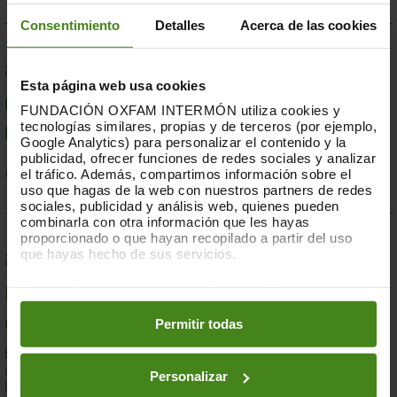
Consentimiento
Detalles
Acerca de las cookies
23.07.2019
Esta página web usa cookies
Compromesos o complaents: una resposta fallida a
FUNDACIÓN OXFAM INTERMÓN utiliza cookies y
tecnologías similares, propias y de terceros (por ejemplo,
la crisi per sequera a la Banya d'Àfrica de 2019
Google Analytics) para personalizar el contenido y la
publicidad, ofrecer funciones de redes sociales y analizar
el tráfico. Además, compartimos información sobre el
Acció Humanitària-
Resiliència i Mitjans de Vida
uso que hagas de la web con nuestros partners de redes
sociales, publicidad y análisis web, quienes pueden
combinarla con otra información que les hayas
proporcionado o que hayan recopilado a partir del uso
que hayas hecho de sus servicios.
28.03.2019
Puedes obtener más información y modificar tus
Documents d'anàlisi sobre causes i solucions de la
preferencias accediendo a nuestra
o
Política de Cookies
en los botones facilitados a continuación:
Permitir todas
desigualtat a Espanya
En el marc de la lluita contra la desigualtat, Oxfam Intermón ha
desenvolupat una eina d'anàlisi estructural de les causes de
Personalizar
la...