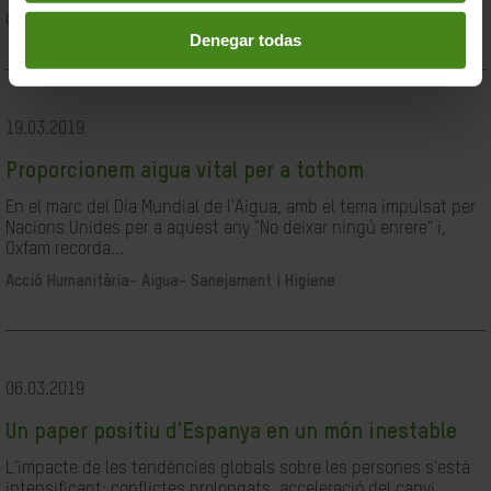
Ciutadania- Governabilitat i Drets Humans
Denegar todas
19.03.2019
Proporcionem aigua vital per a tothom
En el marc del Dia Mundial de l'Aigua, amb el tema impulsat per
Nacions Unides per a aquest any "No deixar ningú enrere" i,
Oxfam recorda...
Acció Humanitària-
Aigua- Sanejament i Higiene
06.03.2019
Un paper positiu d'Espanya en un món inestable
L'impacte de les tendències globals sobre les persones s'està
intensificant: conflictes prolongats, acceleració del canvi