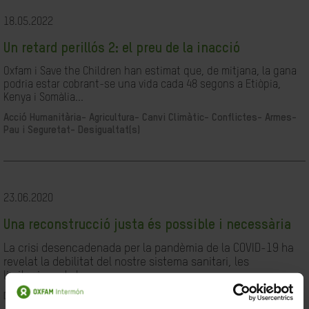
18.05.2022
Un retard perillós 2: el preu de la inacció
Oxfam i Save the Children han estimat que, de mitjana, la gana
podria estar cobrant-se una vida cada 48 segons a Etiòpia,
Kenya i Somàlia...
Acció Humanitària-
Agricultura-
Canvi Climàtic-
Conflictes- Armes-
Pau i Seguretat-
Desigualtat(s)
23.06.2020
Una reconstrucció justa és possible i necessària
La crisi desencadenada per la pandèmia de la COVID-19 ha
revelat la debilitat del nostre sistema sanitari, les
limitacions de les...
Desigualtat(s)