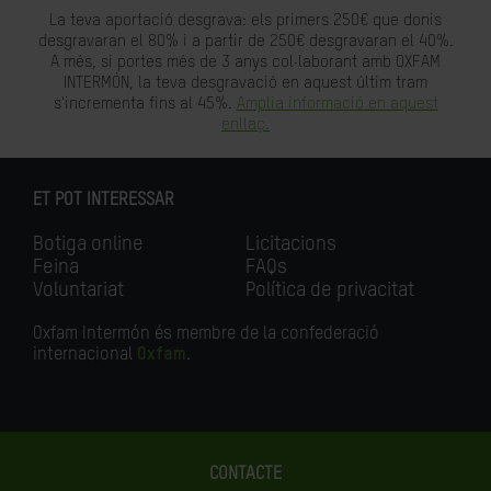
La teva aportació desgrava: els primers 250€ que donis
desgravaran el 80% i a partir de 250€ desgravaran el 40%.
A més, si portes més de 3 anys col·laborant amb OXFAM
INTERMÓN, la teva desgravació en aquest últim tram
s'incrementa fins al 45%.
Amplia informació en aquest
enllaç.
ET POT INTERESSAR
Botiga online
Licitacions
Feina
FAQs
Voluntariat
Política de privacitat
Oxfam Intermón és membre de la confederació
internacional
Oxfam
.
CONTACTE