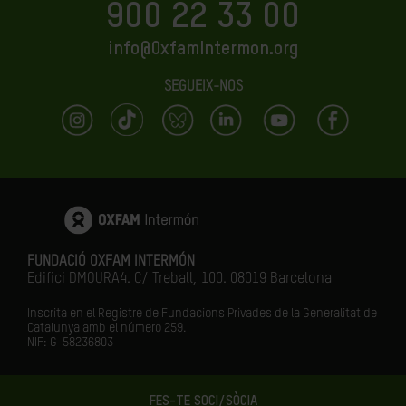
900 22 33 00
info@OxfamIntermon.org
SEGUEIX-NOS
FUNDACIÓ OXFAM INTERMÓN
Edifici DMOURA4. C/ Treball, 100. 08019 Barcelona
Inscrita en el Registre de Fundacions Privades de la Generalitat de
Catalunya amb el número
259.
NIF: G-58236803
FES-TE SOCI/SÒCIA
LA IGUALTAT ÉS EL FUTUR