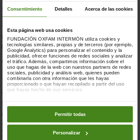
Consentimiento
Detalles
Acerca de las cookies
23.07.2019
Esta página web usa cookies
Compromesos o complaents: una resposta fallida a
FUNDACIÓN OXFAM INTERMÓN utiliza cookies y
tecnologías similares, propias y de terceros (por ejemplo,
la crisi per sequera a la Banya d'Àfrica de 2019
Google Analytics) para personalizar el contenido y la
publicidad, ofrecer funciones de redes sociales y analizar
el tráfico. Además, compartimos información sobre el
Acció Humanitària-
Resiliència i Mitjans de Vida
uso que hagas de la web con nuestros partners de redes
sociales, publicidad y análisis web, quienes pueden
combinarla con otra información que les hayas
proporcionado o que hayan recopilado a partir del uso
que hayas hecho de sus servicios.
28.03.2019
Puedes obtener más información y modificar tus
Documents d'anàlisi sobre causes i solucions de la
preferencias accediendo a nuestra
o
Política de Cookies
en los botones facilitados a continuación:
Permitir todas
desigualtat a Espanya
En el marc de la lluita contra la desigualtat, Oxfam Intermón ha
desenvolupat una eina d'anàlisi estructural de les causes de
Personalizar
la...