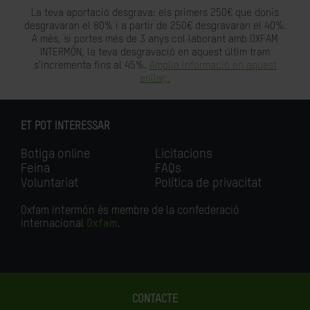
La teva aportació desgrava: els primers 250€ que donis
desgravaran el 80% i a partir de 250€ desgravaran el 40%.
A més, si portes més de 3 anys col·laborant amb OXFAM
INTERMÓN, la teva desgravació en aquest últim tram
s'incrementa fins al 45%.
Amplia informació en aquest
enllaç.
ET POT INTERESSAR
Botiga online
Licitacions
Feina
FAQs
Voluntariat
Política de privacitat
Oxfam Intermón és membre de la confederació
internacional
Oxfam
.
CONTACTE