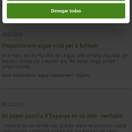
Ciutadania- Governabilitat i Drets Humans
Denegar todas
19.03.2019
Proporcionem aigua vital per a tothom
En el marc del Dia Mundial de l'Aigua, amb el tema impulsat per
Nacions Unides per a aquest any "No deixar ningú enrere" i,
Oxfam recorda...
Acció Humanitària-
Aigua- Sanejament i Higiene
06.03.2019
Un paper positiu d'Espanya en un món inestable
L'impacte de les tendències globals sobre les persones s'està
intensificant: conflictes prolongats, acceleració del canvi