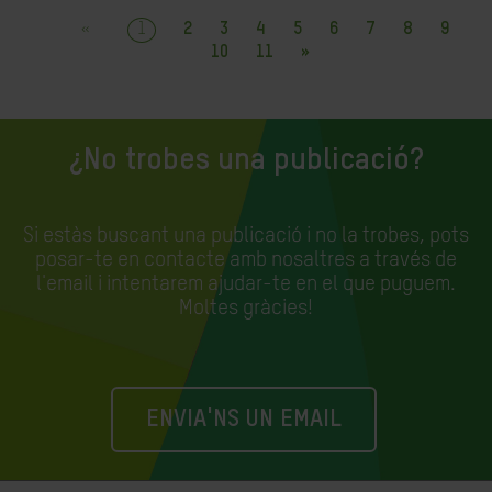
«
1
2
3
4
5
6
7
8
9
10
11
»
¿No trobes una publicació?
Si estàs buscant una publicació i no la trobes, pots
posar-te en contacte amb nosaltres a través de
l'email i intentarem ajudar-te en el que puguem.
Moltes gràcies!
ENVIA'NS UN EMAIL