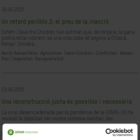
18.05.2022
Un retard perillós 2: el preu de la inacció
Oxfam i Save the Children han estimat que, de mitjana, la gana
podria estar cobrant-se una vida cada 48 segons a Etiòpia,
Kenya i Somàlia...
Acció Humanitària-
Agricultura-
Canvi Climàtic-
Conflictes- Armes-
Pau i Seguretat-
Desigualtat(s)
23.06.2020
Una reconstrucció justa és possible i necessària
La crisi desencadenada per la pandèmia de la COVID-19 ha
revelat la debilitat del nostre sistema sanitari, les
limitacions de les...
Desigualtat(s)