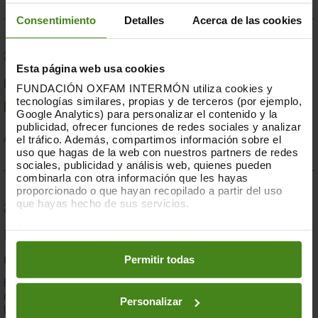
Consentimiento
Detalles
Acerca de las cookies
23.07.2019
Esta página web usa cookies
Compromesos o complaents: una resposta fallida a
FUNDACIÓN OXFAM INTERMÓN utiliza cookies y
tecnologías similares, propias y de terceros (por ejemplo,
la crisi per sequera a la Banya d'Àfrica de 2019
Google Analytics) para personalizar el contenido y la
publicidad, ofrecer funciones de redes sociales y analizar
el tráfico. Además, compartimos información sobre el
Acció Humanitària-
Resiliència i Mitjans de Vida
uso que hagas de la web con nuestros partners de redes
sociales, publicidad y análisis web, quienes pueden
combinarla con otra información que les hayas
proporcionado o que hayan recopilado a partir del uso
que hayas hecho de sus servicios.
28.03.2019
Puedes obtener más información y modificar tus
Documents d'anàlisi sobre causes i solucions de la
preferencias accediendo a nuestra
o
Política de Cookies
en los botones facilitados a continuación:
Permitir todas
desigualtat a Espanya
En el marc de la lluita contra la desigualtat, Oxfam Intermón ha
desenvolupat una eina d'anàlisi estructural de les causes de
Personalizar
la...