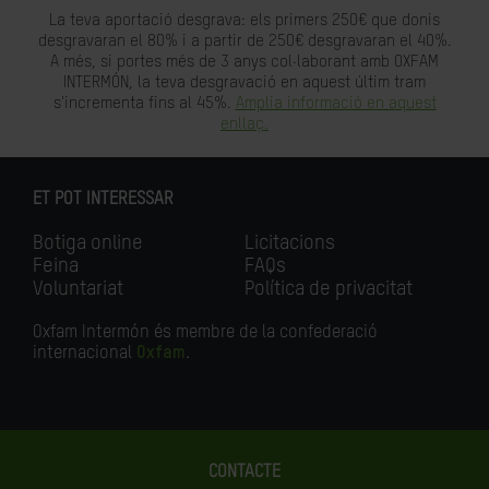
La teva aportació desgrava: els primers 250€ que donis
desgravaran el 80% i a partir de 250€ desgravaran el 40%.
A més, si portes més de 3 anys col·laborant amb OXFAM
INTERMÓN, la teva desgravació en aquest últim tram
s'incrementa fins al 45%.
Amplia informació en aquest
enllaç.
ET POT INTERESSAR
Botiga online
Licitacions
Feina
FAQs
Voluntariat
Política de privacitat
Oxfam Intermón és membre de la confederació
internacional
Oxfam
.
CONTACTE