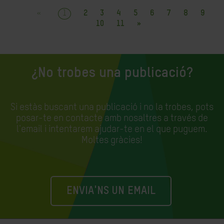
«
1
2
3
4
5
6
7
8
9
10
11
»
¿No trobes una publicació?
Si estàs buscant una publicació i no la trobes, pots
posar-te en contacte amb nosaltres a través de
l'email i intentarem ajudar-te en el que puguem.
Moltes gràcies!
ENVIA'NS UN EMAIL