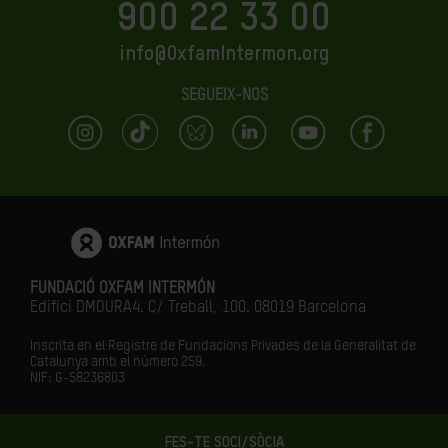
900 22 33 00
info@OxfamIntermon.org
SEGUEIX-NOS
FUNDACIÓ OXFAM INTERMÓN
Edifici DMOURA4. C/ Treball, 100. 08019 Barcelona
Inscrita en el Registre de Fundacions Privades de la Generalitat de
Catalunya amb el número
259.
NIF: G-58236803
FES-TE SOCI/SÒCIA
LA IGUALTAT ÉS EL FUTUR