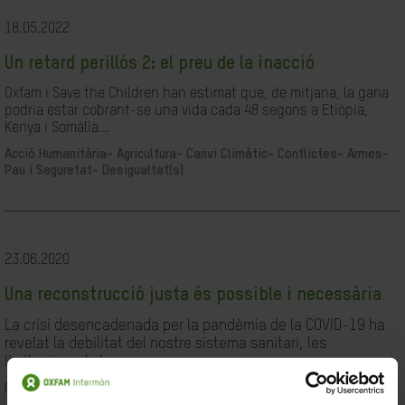
18.05.2022
Un retard perillós 2: el preu de la inacció
Oxfam i Save the Children han estimat que, de mitjana, la gana
podria estar cobrant-se una vida cada 48 segons a Etiòpia,
Kenya i Somàlia...
Acció Humanitària-
Agricultura-
Canvi Climàtic-
Conflictes- Armes-
Pau i Seguretat-
Desigualtat(s)
23.06.2020
Una reconstrucció justa és possible i necessària
La crisi desencadenada per la pandèmia de la COVID-19 ha
revelat la debilitat del nostre sistema sanitari, les
limitacions de les...
Desigualtat(s)