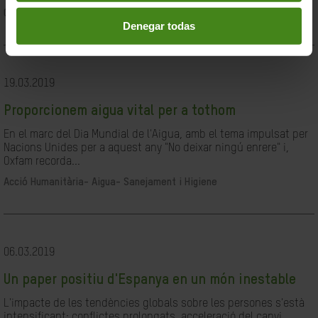
Ciutadania- Governabilitat i Drets Humans
Denegar todas
19.03.2019
Proporcionem aigua vital per a tothom
En el marc del Dia Mundial de l'Aigua, amb el tema impulsat per
Nacions Unides per a aquest any "No deixar ningú enrere" i,
Oxfam recorda...
Acció Humanitària-
Aigua- Sanejament i Higiene
06.03.2019
Un paper positiu d'Espanya en un món inestable
L'impacte de les tendències globals sobre les persones s'està
intensificant: conflictes prolongats, acceleració del canvi