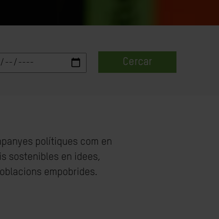
Cercar
ampanyes polítiques com en
is sostenibles en idees,
 poblacions empobrides.