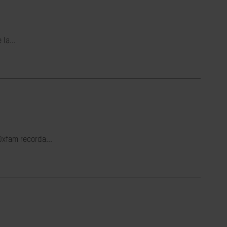
la...
Oxfam recorda...