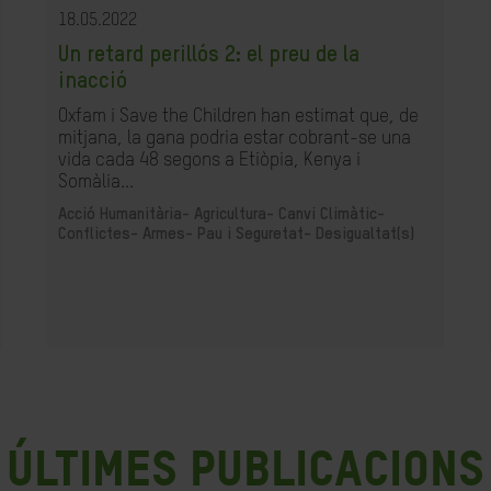
18.05.2022
Un retard perillós 2: el preu de la
inacció
Oxfam i Save the Children han estimat que, de
mitjana, la gana podria estar cobrant-se una
vida cada 48 segons a Etiòpia, Kenya i
Somàlia...
Acció Humanitària-
Agricultura-
Canvi Climàtic-
Conflictes- Armes- Pau i Seguretat-
Desigualtat(s)
últimes publicacions