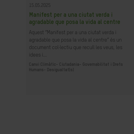
15.05.2025
Manifest per a una ciutat verda i
agradable que posa la vida al centre
Aquest “Manifest per a una ciutat verda i
agradable que posa la vida al centre” és un
document col·lectiu que recull les veus, les
idees i...
Canvi Climàtic-
Ciutadania- Governabilitat i Drets
Humans-
Desigualtat(s)