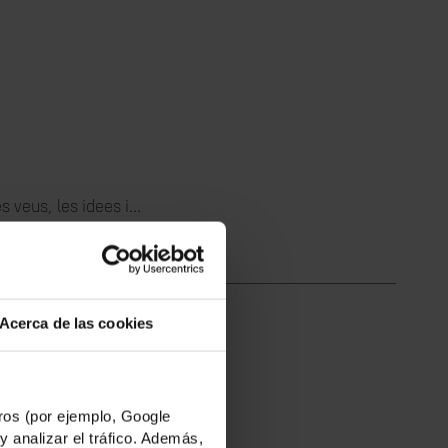
 veus, les idees i...
Acerca de las cookies
nya i Somàlia...
os (por ejemplo, Google
y analizar el tráfico. Además,