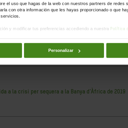
e el uso que hagas de la web con nuestros partners de redes soc
la con otra información que les hayas proporcionado o que haya
servicios.
ión y modificar tus preferencias accediendo a nuestra
Política
ria
 revelat la debilitat del nostre sistema sanitari, les limitacio
Personalizar
 a la crisi per sequera a la Banya d'Àfrica de 2019