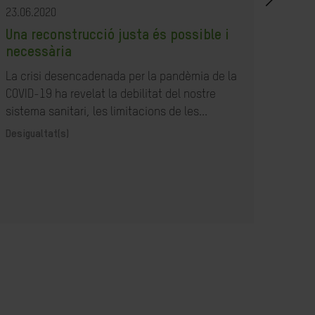
23.06.2020
23.07
Una reconstrucció justa és possible i
Com
necessària
resp
la B
La crisi desencadenada per la pandèmia de la
COVID-19 ha revelat la debilitat del nostre
Acció
sistema sanitari, les limitacions de les...
Desigualtat(s)