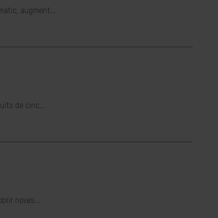
imàtic, augment...
its de cinc...
brir noves...