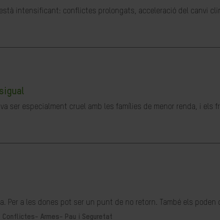
stà intensificant: conflictes prolongats, acceleració del canvi cl
sigual
a ser especialment cruel amb les famílies de menor renda, i els fru
. Per a les dones pot ser un punt de no retorn. També els poden o
-
Conflictes- Armes- Pau i Seguretat