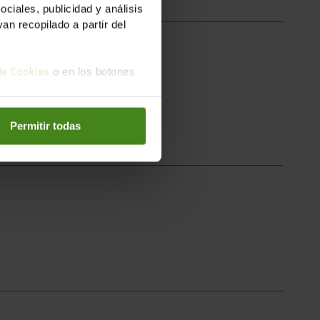
iales, publicidad y análisis
n recopilado a partir del
o en los botones
 de Cookies
ns de les...
Permitir todas