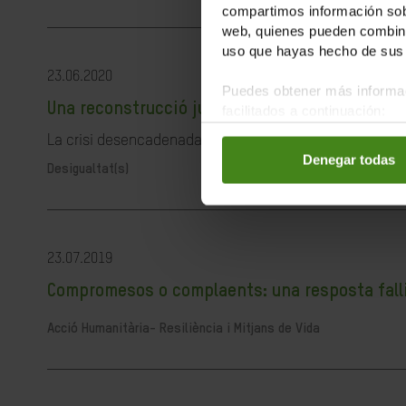
compartimos información sobr
web, quienes pueden combinar
uso que hayas hecho de sus 
23.06.2020
Puedes obtener más informac
Una reconstrucció justa és possible i necessà
facilitados a continuación:
La crisi desencadenada per la pandèmia de la COVID-19 ha
Denegar todas
Desigualtat(s)
23.07.2019
Compromesos o complaents: una resposta fallida
Acció Humanitària-
Resiliència i Mitjans de Vida