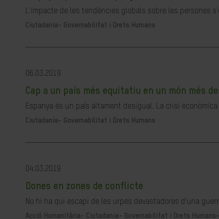
L'impacte de les tendències globals sobre les persones s'e
Ciutadania- Governabilitat i Drets Humans
06.03.2019
Cap a un país més equitatiu en un món més de
Espanya és un país altament desigual. La crisi econòmica v
Ciutadania- Governabilitat i Drets Humans
04.03.2019
Dones en zones de conflicte
No hi ha qui escapi de les urpes devastadores d'una guerra
Acció Humanitària-
Ciutadania- Governabilitat i Drets Humans