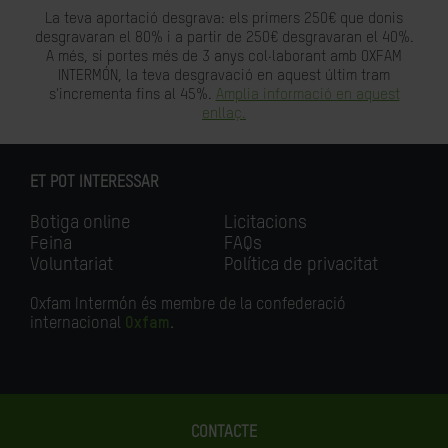
La teva aportació desgrava: els primers 250€ que donis
desgravaran el 80% i a partir de 250€ desgravaran el 40%.
A més, si portes més de 3 anys col·laborant amb OXFAM
INTERMÓN, la teva desgravació en aquest últim tram
s'incrementa fins al 45%.
Amplia informació en aquest
enllaç.
ET POT INTERESSAR
Botiga online
Licitacions
Feina
FAQs
Voluntariat
Política de privacitat
Oxfam Intermón és membre de la confederació
internacional
Oxfam
.
CONTACTE