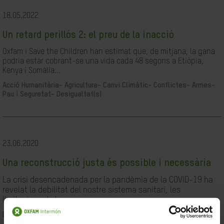
18.05.2022
Un retard perillós 2: el preu de la inacció
Oxfam i Save the Children han estimat que, de mitjana, la gana
podria estar cobrant-se una vida cada 48 segons a Etiòpia,
Kenya i Somàlia...
Acció Humanitària-
Agricultura-
Canvi Climàtic-
Conflictes- Armes-
Pau i Seguretat-
Desigualtat(s)
23.06.2020
Una reconstrucció justa és possible i necessària
La crisi desencadenada per la pandèmia de la COVID-19 ha
revelat la debilitat del nostre sistema sanitari, les
limitacions de les...
Desigualtat(s)