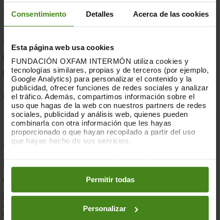
Consentimiento
Detalles
Acerca de las cookies
23.07.2019
Esta página web usa cookies
Compromesos o complaents: una resposta fallida a
FUNDACIÓN OXFAM INTERMÓN utiliza cookies y
tecnologías similares, propias y de terceros (por ejemplo,
la crisi per sequera a la Banya d'Àfrica de 2019
Google Analytics) para personalizar el contenido y la
publicidad, ofrecer funciones de redes sociales y analizar
el tráfico. Además, compartimos información sobre el
Acció Humanitària-
Resiliència i Mitjans de Vida
uso que hagas de la web con nuestros partners de redes
sociales, publicidad y análisis web, quienes pueden
combinarla con otra información que les hayas
proporcionado o que hayan recopilado a partir del uso
que hayas hecho de sus servicios.
28.03.2019
Puedes obtener más información y modificar tus
Documents d'anàlisi sobre causes i solucions de la
preferencias accediendo a nuestra
o
Política de Cookies
en los botones facilitados a continuación:
Permitir todas
desigualtat a Espanya
En el marc de la lluita contra la desigualtat, Oxfam Intermón ha
desenvolupat una eina d'anàlisi estructural de les causes de
Personalizar
la...