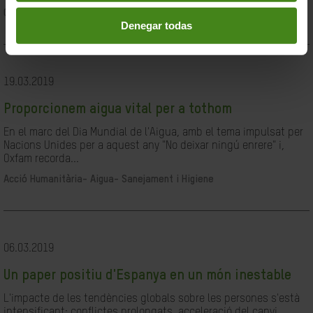
Ciutadania- Governabilitat i Drets Humans
Denegar todas
19.03.2019
Proporcionem aigua vital per a tothom
En el marc del Dia Mundial de l'Aigua, amb el tema impulsat per
Nacions Unides per a aquest any "No deixar ningú enrere" i,
Oxfam recorda...
Acció Humanitària-
Aigua- Sanejament i Higiene
06.03.2019
Un paper positiu d'Espanya en un món inestable
L'impacte de les tendències globals sobre les persones s'està
intensificant: conflictes prolongats, acceleració del canvi