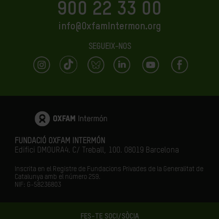
900 22 33 00
info@OxfamIntermon.org
SEGUEIX-NOS
FUNDACIÓ OXFAM INTERMÓN
Edifici DMOURA4. C/ Treball, 100. 08019 Barcelona
Inscrita en el Registre de Fundacions Privades de la Generalitat de
Catalunya amb el número
259.
NIF: G-58236803
FES-TE SOCI/SÒCIA
LA IGUALTAT ÉS EL FUTUR