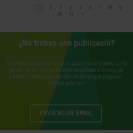
«
1
2
3
4
5
6
7
8
9
10
11
»
¿No trobes una publicació?
Si estàs buscant una publicació i no la trobes, pots
posar-te en contacte amb nosaltres a través de
l'email i intentarem ajudar-te en el que puguem.
Moltes gràcies!
ENVIA'NS UN EMAIL