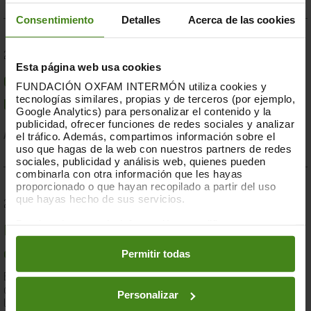
Consentimiento
Detalles
Acerca de las cookies
23.07.2019
Esta página web usa cookies
Compromesos o complaents: una resposta fallida a
FUNDACIÓN OXFAM INTERMÓN utiliza cookies y
tecnologías similares, propias y de terceros (por ejemplo,
la crisi per sequera a la Banya d'Àfrica de 2019
Google Analytics) para personalizar el contenido y la
publicidad, ofrecer funciones de redes sociales y analizar
el tráfico. Además, compartimos información sobre el
Acció Humanitària-
Resiliència i Mitjans de Vida
uso que hagas de la web con nuestros partners de redes
sociales, publicidad y análisis web, quienes pueden
combinarla con otra información que les hayas
proporcionado o que hayan recopilado a partir del uso
que hayas hecho de sus servicios.
28.03.2019
Puedes obtener más información y modificar tus
Documents d'anàlisi sobre causes i solucions de la
preferencias accediendo a nuestra
o
Política de Cookies
en los botones facilitados a continuación:
Permitir todas
desigualtat a Espanya
En el marc de la lluita contra la desigualtat, Oxfam Intermón ha
desenvolupat una eina d'anàlisi estructural de les causes de
Personalizar
la...