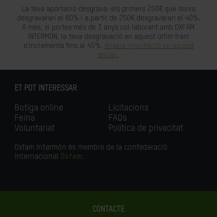
La teva aportació desgrava: els primers 250€ que donis
desgravaran el 80% i a partir de 250€ desgravaran el 40%.
A més, si portes més de 3 anys col·laborant amb OXFAM
INTERMÓN, la teva desgravació en aquest últim tram
s'incrementa fins al 45%.
Amplia informació en aquest
enllaç.
ET POT INTERESSAR
Botiga online
Licitacions
Feina
FAQs
Voluntariat
Política de privacitat
Oxfam Intermón és membre de la confederació
internacional
Oxfam
.
CONTACTE