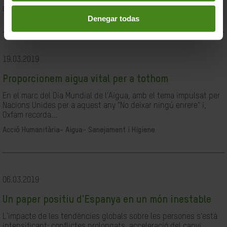
Ciutadania- Governabilitat i Drets Humans
Denegar todas
19.03.2019
Proporcionem aigua vital per a tothom
En el marc del Dia Mundial de l'Aigua, amb el tema impulsat per
Nacions Unides per a aquest any "No deixar ningú enrere" i,
Oxfam recorda...
Acció Humanitària-
Aigua- Sanejament i Higiene
06.03.2019
Un paper positiu d'Espanya en un món inestable
L'impacte de les tendències globals sobre les persones s'està
intensificant: conflictes prolongats, acceleració del canvi