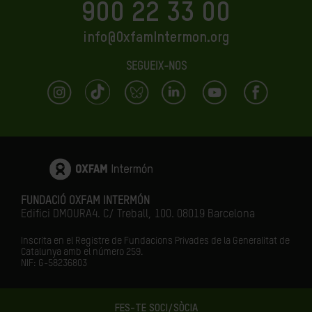
900 22 33 00
info@OxfamIntermon.org
SEGUEIX-NOS
FUNDACIÓ OXFAM INTERMÓN
Edifici DMOURA4. C/ Treball, 100. 08019 Barcelona
Inscrita en el Registre de Fundacions Privades de la Generalitat de
Catalunya amb el número
259.
NIF: G-58236803
FES-TE SOCI/SÒCIA
LA IGUALTAT ÉS EL FUTUR