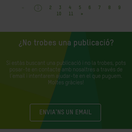
«
1
2
3
4
5
6
7
8
9
10
11
»
¿No trobes una publicació?
Si estàs buscant una publicació i no la trobes, pots
posar-te en contacte amb nosaltres a través de
l'email i intentarem ajudar-te en el que puguem.
Moltes gràcies!
ENVIA'NS UN EMAIL