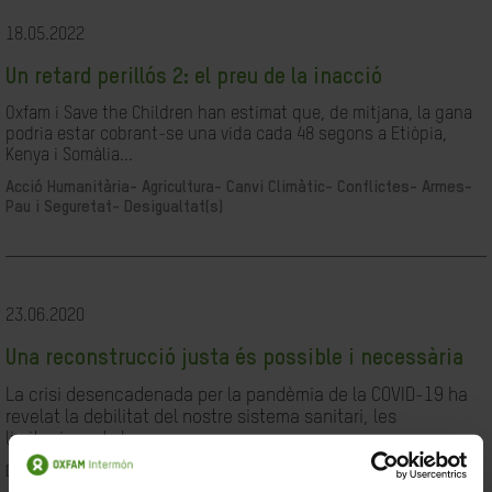
18.05.2022
Un retard perillós 2: el preu de la inacció
Oxfam i Save the Children han estimat que, de mitjana, la gana
podria estar cobrant-se una vida cada 48 segons a Etiòpia,
Kenya i Somàlia...
Acció Humanitària-
Agricultura-
Canvi Climàtic-
Conflictes- Armes-
Pau i Seguretat-
Desigualtat(s)
23.06.2020
Una reconstrucció justa és possible i necessària
La crisi desencadenada per la pandèmia de la COVID-19 ha
revelat la debilitat del nostre sistema sanitari, les
limitacions de les...
Desigualtat(s)