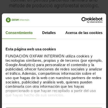
Cultivat en petites parcel·les familiars amb
mètode de producció agroforestal ecològic.
Consentimiento
Detalles
Acerca de las cookies
Esta página web usa cookies
FUNDACIÓN OXFAM INTERMÓN utiliza cookies y
tecnologías similares, propias y de terceros (por ejemplo,
Google Analytics) para personalizar el contenido y la
Més arbres, més biodiversitat
publicidad, ofrecer funciones de redes sociales y analizar
el tráfico. Además, compartimos información sobre el
uso que hagas de la web con nuestros partners de redes
Reforestació amb espècies natives i
sociales, publicidad y análisis web, quienes pueden
incorporació d’aquestes a les parcel·les de
combinarla con otra información que les hayas
proporcionado o que hayan recopilado a partir del uso
cacau.
que hayas hecho de sus servicios.
Puedes obtener más información y modificar tus
preferencias accediendo a nuestra
o