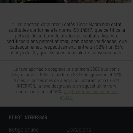
* Les nostres xocolates i cafès Tierra Madre han estat
auditades conforme a la norma ISO 14067, que certifica la
petjada de carboni de productes acabats. Aquesta
certificació ens permet afirmar, amb dades verificades, que
cadascun emet, respectivament, entre un 52% i un 63%
menys de CO₂ que els seus equivalents convencionals.
La teva aportació desgrava: els primers 250€ que donis
desgravaran el 80% i a partir de 250€ desgravaran el 40%.
A més, si portes més de 3 anys col·laborant amb OXFAM
INTERMÓN, la teva desgravació en aquest últim tram
s'incrementa fins al 45%.
Amplia informació en aquest
enllaç.
ET POT INTERESSAR
Botiga online
Licitacions