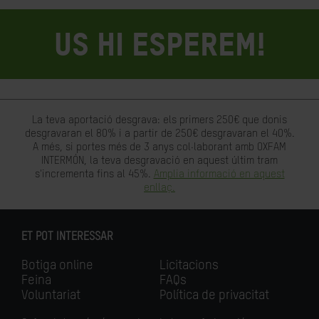
US HI ESPEREM!
La teva aportació desgrava: els primers 250€ que donis
desgravaran el 80% i a partir de 250€ desgravaran el 40%.
A més, si portes més de 3 anys col·laborant amb OXFAM
INTERMÓN, la teva desgravació en aquest últim tram
s'incrementa fins al 45%.
Amplia informació en aquest
enllaç.
ET POT INTERESSAR
Botiga online
Licitacions
Feina
FAQs
Voluntariat
Política de privacitat