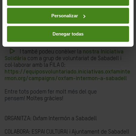
sabem que, com cada any, amb la vostra ajuda no
els decebrem.
Personalizar
Podeu comprar entrades als voluntaris de
l’equip, a
ABACUS
(carrer Tres Creus), o bé online a
Denegar todas
CODETICKETS
:
I també podeu conèixer la
nostra Iniciativa
Solidària
com a grup de voluntariat de Sabadell i
col·laborar amb la FILA 0:
https://equiposvoluntariado.iniciativas.oxfaminte
rmon.org/campaigns/oxfam-intermon-a-sabadell
Entre tots podem fer molt més del que
pensem!
Moltes gràcies!
ORGANITZA: Oxfam Intermón a Sabadell
COLABORA: ESPAI CULTURAl i Ajuntament de Sabadell