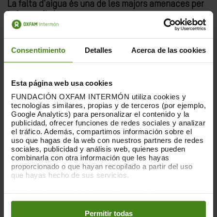
La falta d'aigua és una de les majors amenaces per
la humanitat
Estem vivint una crisi d'aigua sense precedents. La
manca cada vegada major d'aigua provoca més fam,
més conflictes, més malalties i més desplaçaments.
Consentimiento
Detalles
Acerca de las cookies
Moltes famílies no tenen accés a aigua neta i la
seva única opció és abastir-se de l'aigua bruta del
Esta página web usa cookies
riu més proper.
FUNDACIÓN OXFAM INTERMÓN utiliza cookies y
tecnologías similares, propias y de terceros (por ejemplo,
A
Oxfam Intermón som especialistes en aigua
. Tenim
Google Analytics) para personalizar el contenido y la
el coneixement, l'experiència i les eines per canviar
publicidad, ofrecer funciones de redes sociales y analizar
el tráfico. Además, compartimos información sobre el
aquesta realitat.
uso que hagas de la web con nuestros partners de redes
sociales, publicidad y análisis web, quienes pueden
AMB TU, L’AIGUA ARRIBARÀ A MOLTES MÉS FAMÍLIES
combinarla con otra información que les hayas
A Oxfam Intermón sabem que els canvis positius i
proporcionado o que hayan recopilado a partir del uso
sostenibles són possibles, i per això treballem
que hayas hecho de sus servicios.
incansablement en la cerca de solucions a la manca
Puedes obtener más información y modificar tus
d’accés a l’aigua.
preferencias accediendo a nuestra
o
Política de Cookies
El que puguem recollir
és més necessari que mai! I
en los botones facilitados a continuación:
Permitir todas