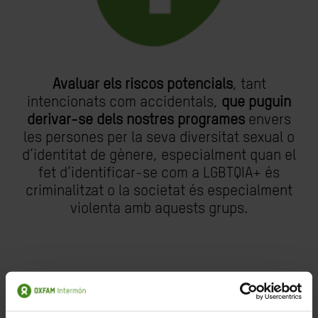
Avaluar els riscos potencials
, tant
intencionats com accidentals,
que puguin
derivar-se dels nostres programes
envers
les persones per la seva diversitat sexual o
d’identitat de gènere, especialment quan el
fet d’identificar-se com a LGBTQIA+ és
criminalitzat o la societat és especialment
violenta amb aquests grups.