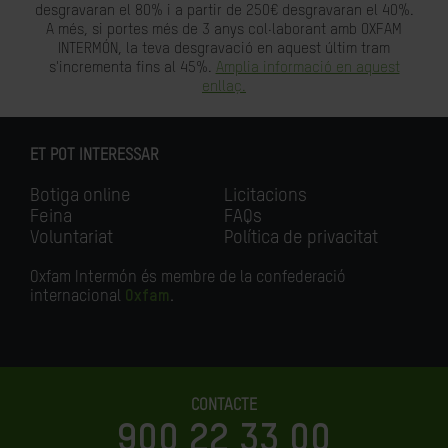
desgravaran el 80% i a partir de 250€ desgravaran el 40%.
A més, si portes més de 3 anys col·laborant amb OXFAM
INTERMÓN, la teva desgravació en aquest últim tram
s'incrementa fins al 45%.
Amplia informació en aquest
enllaç.
ET POT INTERESSAR
Botiga online
Licitacions
Feina
FAQs
Voluntariat
Política de privacitat
Oxfam Intermón és membre de la confederació
internacional
Oxfam
.
CONTACTE
900 22 33 00