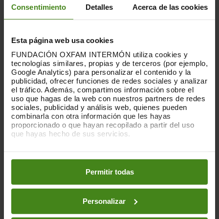
Consentimiento
Detalles
Acerca de las cookies
Esta página web usa cookies
FUNDACIÓN OXFAM INTERMÓN utiliza cookies y
tecnologías similares, propias y de terceros (por ejemplo,
Google Analytics) para personalizar el contenido y la
publicidad, ofrecer funciones de redes sociales y analizar
Promovem
pràctiques que protegeixin i
el tráfico. Además, compartimos información sobre el
uso que hagas de la web con nuestros partners de redes
reconeguin els drets de les persones
sociales, publicidad y análisis web, quienes pueden
LGBTQIA+
i transformin els factors que
combinarla con otra información que les hayas
causen violència i opressió.
proporcionado o que hayan recopilado a partir del uso
que hayas hecho de sus servicios.
Puedes obtener más información y modificar tus
preferencias accediendo a nuestra
o
Política de Cookies
en los botones facilitados a continuación:
Permitir todas
Personalizar