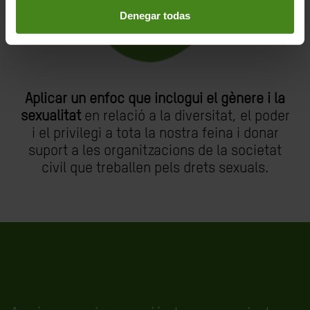
Denegar todas
Aplicar un enfoc que inclogui el gènere i la
sexualitat
en relació a la diversitat, el poder
i el privilegi a tota la nostra feina i donar
suport a les organitzacions de la societat
civil que treballen pels drets sexuals.