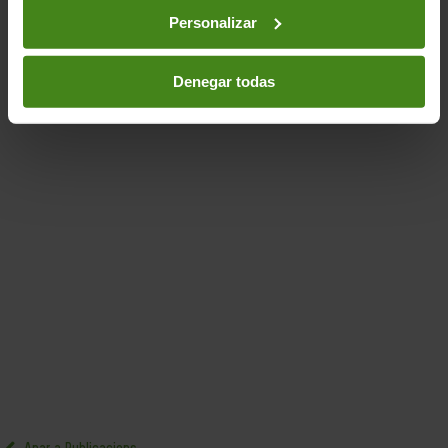
Oxfam recorda...
Personalizar
Acció Humanitària-
Aigua- Sanejament i Higiene
Denegar todas