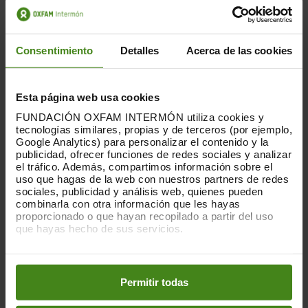
Consentimiento
Detalles
Acerca de las cookies
Esta página web usa cookies
FUNDACIÓN OXFAM INTERMÓN utiliza cookies y
tecnologías similares, propias y de terceros (por ejemplo,
Google Analytics) para personalizar el contenido y la
publicidad, ofrecer funciones de redes sociales y analizar
el tráfico. Además, compartimos información sobre el
uso que hagas de la web con nuestros partners de redes
sociales, publicidad y análisis web, quienes pueden
combinarla con otra información que les hayas
19.03.2019
proporcionado o que hayan recopilado a partir del uso
que hayas hecho de sus servicios.
Proporcionem aigua vital per a tothom
Puedes obtener más información y modificar tus
preferencias accediendo a nuestra
o
Política de Cookies
En el marc del Dia Mundial de l'Aigua, amb
en los botones facilitados a continuación:
Permitir todas
el tema impulsat per Nacions Unides per a
aquest any "No deixar ningú enrere" i,