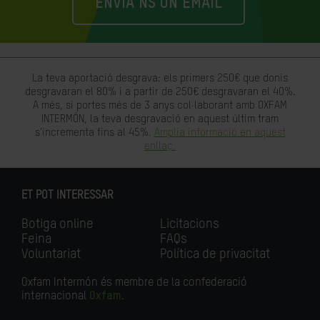
ENVIA'NS UN EMAIL
La teva aportació desgrava: els primers 250€ que donis
desgravaran el 80% i a partir de 250€ desgravaran el 40%.
A més, si portes més de 3 anys col·laborant amb OXFAM
INTERMÓN, la teva desgravació en aquest últim tram
s'incrementa fins al 45%.
Amplia informació en aquest
enllaç.
ET POT INTERESSAR
Botiga online
Licitacions
Feina
FAQs
Voluntariat
Política de privacitat
Oxfam Intermón és membre de la confederació
internacional
Oxfam
.