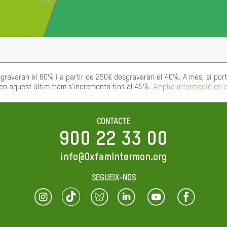
gravaran el 80% i a partir de 250€ desgravaran el 40%. A més, si po
en aquest últim tram s'incrementa fins al 45%.
Amplia informació en a
CONTACTE
900 22 33 00
info@OxfamIntermon.org
SEGUEIX-NOS