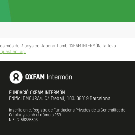
rtes més de 3 anys col·laborant amb OXFAM INTERMÓN, la teva
quest enllaç.
FUNDACIÓ OXFAM INTERMÓN
Edifici DMOURA4. C/ Treball, 100. 08019 Barcelona
Inscrita en el Registre de Fundacions Privades de la Generalitat de
Catalunya amb el número
259.
NIF: G-58236803