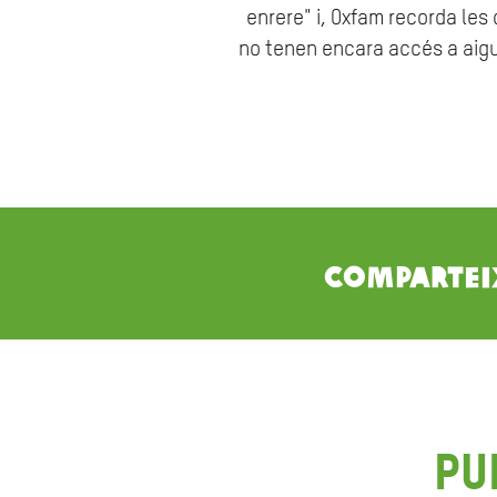
enrere" i, Oxfam recorda les
no tenen encara accés a aigua
Compartei
Pu