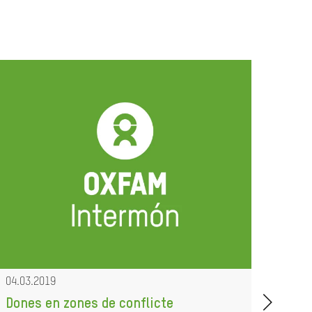
04.03.2019
29.11
Dones en zones de conflicte
Info