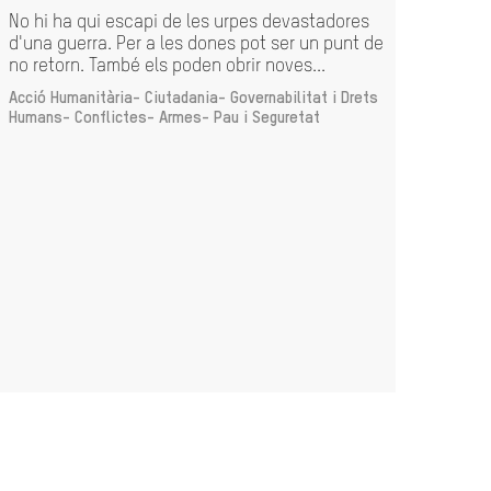
Acc
No hi ha qui escapi de les urpes devastadores
d'una guerra. Per a les dones pot ser un punt de
Les 
no retorn. També els poden obrir noves...
histò
agreu
Acció Humanitària-
Ciutadania- Governabilitat i Drets
En...
Humans-
Conflictes- Armes- Pau i Seguretat
Acció