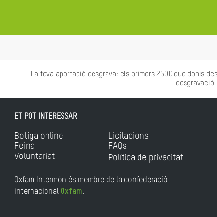
La teva aportació desgrava: els primers 250€ que donis des
desgravació 
ET POT INTERESSAR
Botiga online
Licitacions
Feina
FAQs
Voluntariat
Política de privacitat
Oxfam Intermón és membre de la confederació
internacional
Oxfam
.