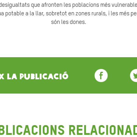
 desigualtats que afronten les poblacions més vulnerabl
 potable a la llar, sobretot en zones rurals, i les més p
són les dones.
x la publicació
blicacions Relaciona