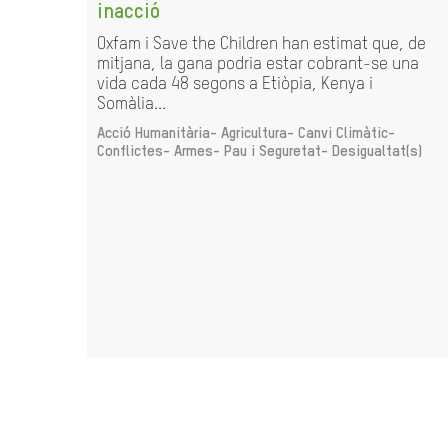
inacció
Oxfam i Save the Children han estimat que, de
mitjana, la gana podria estar cobrant-se una
vida cada 48 segons a Etiòpia, Kenya i
Somàlia...
Acció Humanitària-
Agricultura-
Canvi Climàtic-
Conflictes- Armes- Pau i Seguretat-
Desigualtat(s)