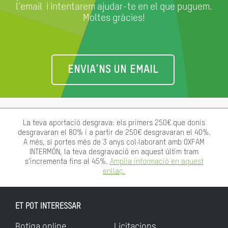
l'email
i intentarem ajudar-te en el que puguem.
Moltes gràcies!
ENVIA'NS UN EMAIL
La teva aportació desgrava: els primers 250€ que donis
desgravaran el 80% i a partir de 250€ desgravaran el 40%.
A més, si portes més de 3 anys col·laborant amb OXFAM
INTERMÓN, la teva desgravació en aquest últim tram
s'incrementa fins al 45%.
Amplia informació en aquest
enllaç.
ET POT INTERESSAR
Botiga online
Licitacions