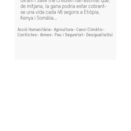
Oxfam i Save the Children han estimat que,
de mitjana, la gana podria estar cobrant-
se una vida cada 48 segons a Etiòpia,
Kenya i Somàlia...
Acció Humanitària-
Agricultura-
Canvi Climàtic-
Conflictes- Armes- Pau i Seguretat-
Desigualtat(s)