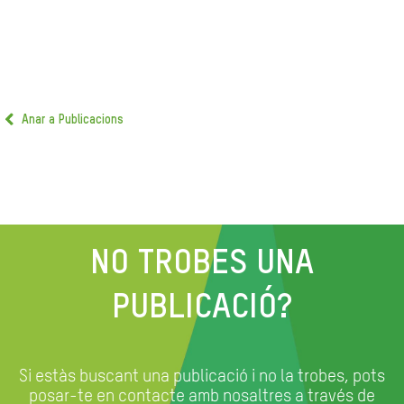
Anar a Publicacions
NO TROBES UNA
PUBLICACIÓ?
Si estàs buscant una publicació i no la trobes, pots
posar-te en contacte amb nosaltres a través de