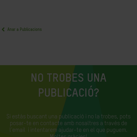
Anar a Publicacions
NO TROBES UNA
PUBLICACIÓ?
Si estàs buscant una publicació i no la trobes, pots
posar-te en contacte amb nosaltres a través de
l'email
i intentarem ajudar-te en el que puguem.
Moltes gràcies!