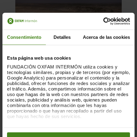
Consentimiento
Detalles
Acerca de las cookies
Esta página web usa cookies
FUNDACIÓN OXFAM INTERMÓN utiliza cookies y
tecnologías similares, propias y de terceros (por ejemplo,
Google Analytics) para personalizar el contenido y la
publicidad, ofrecer funciones de redes sociales y analizar
el tráfico. Además, compartimos información sobre el
18.05.2022
uso que hagas de la web con nuestros partners de redes
sociales, publicidad y análisis web, quienes pueden
Un retard perillós 2: el preu de la
combinarla con otra información que les hayas
inacció
proporcionado o que hayan recopilado a partir del uso
que hayas hecho de sus servicios.
Oxfam i Save the Children han estimat que,
Puedes obtener más información y modificar tus
preferencias accediendo a nuestra
o
de mitjana, la gana podria estar cobrant-
Política de Cookies