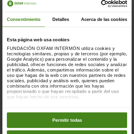
Consentimiento
Detalles
Acerca de las cookies
Esta página web usa cookies
FUNDACIÓN OXFAM INTERMÓN utiliza cookies y
tecnologías similares, propias y de terceros (por ejemplo,
Google Analytics) para personalizar el contenido y la
publicidad, ofrecer funciones de redes sociales y analizar
el tráfico. Además, compartimos información sobre el
19.02.2019
uso que hagas de la web con nuestros partners de redes
sociales, publicidad y análisis web, quienes pueden
Repartiment desigual - Informe IBEX
combinarla con otra información que les hayas
35 2018
proporcionado o que hayan recopilado a partir del uso
que hayas hecho de sus servicios.
Les empreses són actors imprescindibles
Puedes obtener más información y modificar tus
en el joc econòmic. Però la seva actuació
preferencias accediendo a nuestra
o
Política de Cookies
no hauria de contribuir a incrementar la
en los botones facilitados a continuación:
Permitir todas
desigualtat. En...
Finançament per al desenvolupament-
Sector Privat