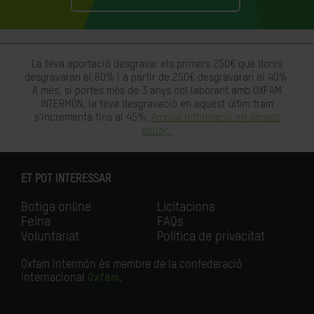
La teva aportació desgrava: els primers 250€ que donis
desgravaran el 80% i a partir de 250€ desgravaran el 40%.
A més, si portes més de 3 anys col·laborant amb OXFAM
INTERMÓN, la teva desgravació en aquest últim tram
s'incrementa fins al 45%.
Amplia informació en aquest
enllaç.
ET POT INTERESSAR
Botiga online
Licitacions
Feina
FAQs
Voluntariat
Política de privacitat
Oxfam Intermón és membre de la confederació
internacional
Oxfam
.