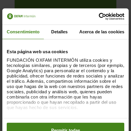
Consentimiento
Detalles
Acerca de las cookies
Esta página web usa cookies
FUNDACIÓN OXFAM INTERMÓN utiliza cookies y
tecnologías similares, propias y de terceros (por ejemplo,
Google Analytics) para personalizar el contenido y la
publicidad, ofrecer funciones de redes sociales y analizar
el tráfico. Además, compartimos información sobre el
uso que hagas de la web con nuestros partners de redes
sociales, publicidad y análisis web, quienes pueden
19.02.2019
combinarla con otra información que les hayas
proporcionado o que hayan recopilado a partir del uso
Repartiment desigual - Informe IBEX
que hayas hecho de sus servicios.
35 2018
Puedes obtener más información y modificar tus
preferencias accediendo a nuestra
o
Política de Cookies
Les empreses són actors imprescindibles
en los botones facilitados a continuación:
Permitir todas