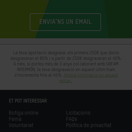
ENVIA'NS UN EMAIL
La teva aportació desgrava: els primers 250€ que donis
desgravaran el 80% i a partir de 250€ desgravaran el 40%.
A més, si portes més de 3 anys col·laborant amb OXFAM
INTERMÓN, la teva desgravació en aquest últim tram
s'incrementa fins al 45%.
Amplia informació en aquest
enllaç.
ET POT INTERESSAR
Botiga online
Licitacions
Feina
FAQs
Voluntariat
Política de privacitat