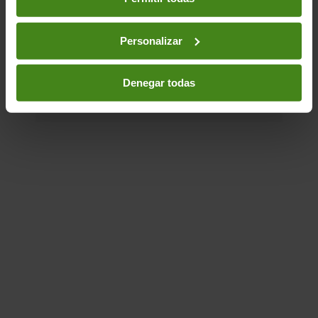
en el joc econòmic. Però la seva actuació
no hauria de contribuir a incrementar la
desigualtat. En...
Personalizar
Finançament per al desenvolupament-
Sector Privat
Denegar todas