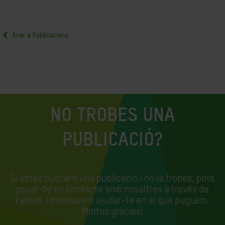
Anar a Publicacions
NO TROBES UNA
PUBLICACIÓ?
Si estàs buscant una publicació i no la trobes, pots
posar-te en contacte amb nosaltres a través de
l'email
i intentarem ajudar-te en el que puguem.
Moltes gràcies!