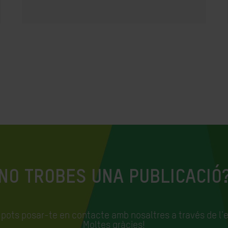
NO TROBES UNA PUBLICACIÓ
, pots posar-te en contacte amb nosaltres a través de l'
Moltes gràcies!