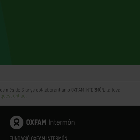
rtes més de 3 anys col·laborant amb OXFAM INTERMÓN, la teva
quest enllaç.
FUNDACIÓ OXFAM INTERMÓN