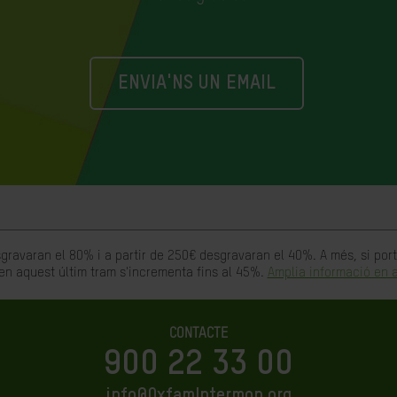
ENVIA'NS UN EMAIL
gravaran el 80% i a partir de 250€ desgravaran el 40%. A més, si po
en aquest últim tram s'incrementa fins al 45%.
Amplia informació en a
CONTACTE
900 22 33 00
info@OxfamIntermon.org