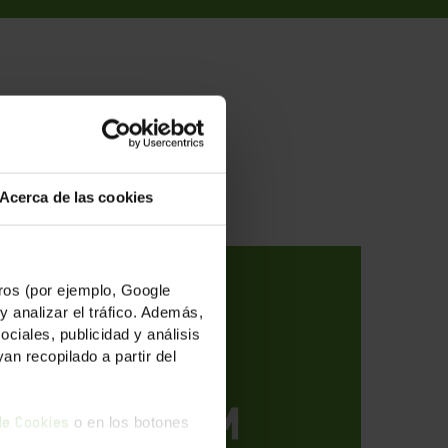
des
Acerca de las cookies
os (por ejemplo, Google
y analizar el tráfico. Además,
iales, publicidad y análisis
n recopilado a partir del
o en los botones
 de Cookies