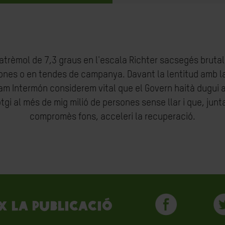
atrèmol de 7,3 graus en l'escala Richter sacsegés bruta
lones o en tendes de campanya. Davant la lentitud amb l
am Intermón considerem vital que el Govern haità dugui a
gi al més de mig milió de persones sense llar i que, ju
compromès fons, acceleri la recuperació.
x la publicació