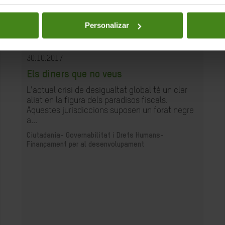
Personalizar
30.10.2017
Els diners que no veus
L'actual crisi de desigualtat global té un clar
aliat en la figura dels paradisos fiscals.
Aquestes jurisdiccions suposen un forat negre
a...
Ciutadania- Governabilitat i Drets Humans-
Finançament per al desenvolupament