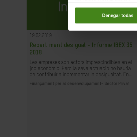
Denegar todas
19.02.2019
Repartiment desigual - Informe IBEX 35
2018
Les empreses són actors imprescindibles en el
joc econòmic. Però la seva actuació no hauria
de contribuir a incrementar la desigualtat. En...
Finançament per al desenvolupament-
Sector Privat