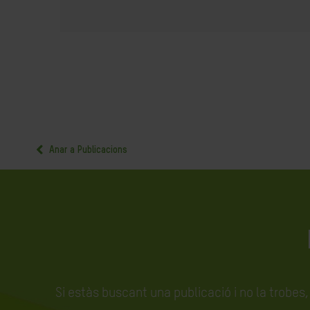
Anar a Publicacions
Si estàs buscant una publicació i no la trobes