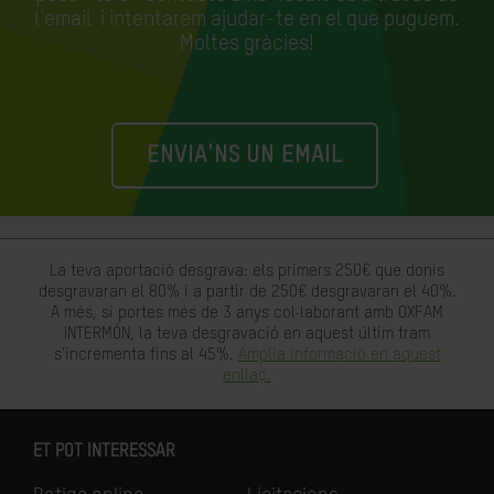
l'email
i intentarem ajudar-te en el que puguem.
Moltes gràcies!
ENVIA'NS UN EMAIL
La teva aportació desgrava: els primers 250€ que donis
desgravaran el 80% i a partir de 250€ desgravaran el 40%.
A més, si portes més de 3 anys col·laborant amb OXFAM
INTERMÓN, la teva desgravació en aquest últim tram
s'incrementa fins al 45%.
Amplia informació en aquest
enllaç.
ET POT INTERESSAR