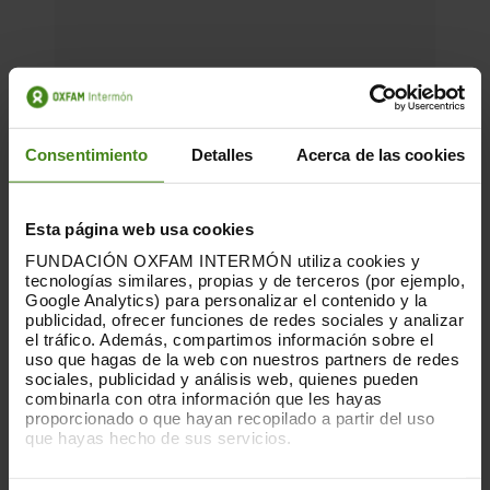
Consentimiento
Detalles
Acerca de las cookies
Esta página web usa cookies
FUNDACIÓN OXFAM INTERMÓN utiliza cookies y
tecnologías similares, propias y de terceros (por ejemplo,
Google Analytics) para personalizar el contenido y la
publicidad, ofrecer funciones de redes sociales y analizar
el tráfico. Además, compartimos información sobre el
uso que hagas de la web con nuestros partners de redes
sociales, publicidad y análisis web, quienes pueden
combinarla con otra información que les hayas
proporcionado o que hayan recopilado a partir del uso
15.05.2025
que hayas hecho de sus servicios.
Manifest per a una ciutat verda i
Puedes obtener más información y modificar tus