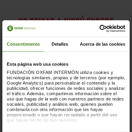
NO DEIXAR A NINGÚ ENRERE
Treballem amb els governs perquè
Consentimiento
Detalles
Acerca de las cookies
l'impacte del coronavirus no castigui
més els col·lectius més vulnerables i
Esta página web usa cookies
que la solució es faci de forma
FUNDACIÓN OXFAM INTERMÓN utiliza cookies y
equitativa: qui més tenen contribueixin
tecnologías similares, propias y de terceros (por ejemplo,
Google Analytics) para personalizar el contenido y la
a rescatar als que més ho necessiten.
publicidad, ofrecer funciones de redes sociales y analizar
el tráfico. Además, compartimos información sobre el
uso que hagas de la web con nuestros partners de redes
sociales, publicidad y análisis web, quienes pueden
A NIVELL INTERNACIONAL
combinarla con otra información que les hayas
proporcionado o que hayan recopilado a partir del uso
que hayas hecho de sus servicios.
Demanem un
pla global de salut pública
i
Puedes obtener más información y modificar tus