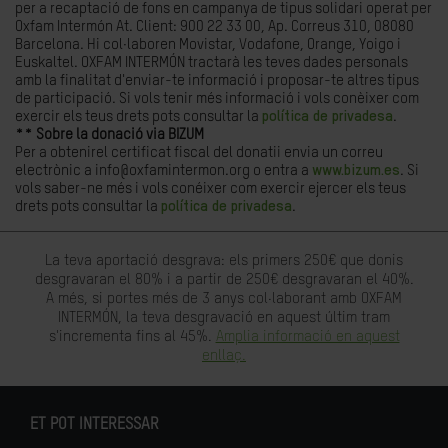
per a recaptació de fons en campanya de tipus solidari operat per
Oxfam Intermón At. Client: 900 22 33 00, Ap. Correus 310, 08080
Barcelona. Hi col·laboren Movistar, Vodafone, Orange, Yoigo i
Euskaltel. OXFAM INTERMÓN tractarà les teves dades personals
amb la finalitat d'enviar-te informació i proposar-te altres tipus
de participació. Si vols tenir més informació i vols conèixer com
exercir els teus drets pots consultar la
política de privadesa
.
** Sobre la donació via BIZUM
Per a obtenirel certificat fiscal del donatii envia un correu
electrònic a info@oxfamintermon.org o entra a
www.bizum.es
. Si
vols saber-ne més i vols conéixer com exercir ejercer els teus
drets pots consultar la
política de privadesa
.
La teva aportació desgrava: els primers 250€ que donis
desgravaran el 80% i a partir de 250€ desgravaran el 40%.
A més, si portes més de 3 anys col·laborant amb OXFAM
INTERMÓN, la teva desgravació en aquest últim tram
s'incrementa fins al 45%.
Amplia informació en aquest
enllaç.
ET POT INTERESSAR