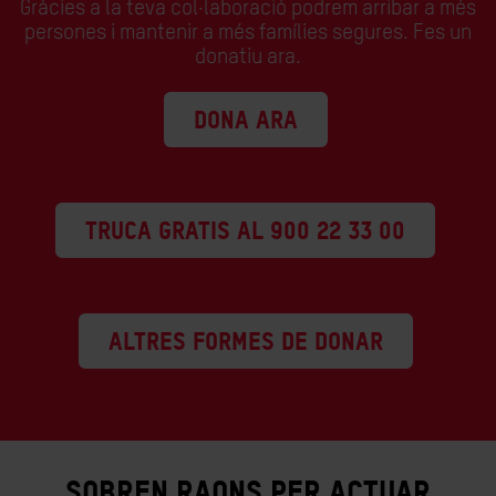
Gràcies a la teva col·laboració podrem arribar a més
persones i mantenir a més famílies segures. Fes un
donatiu ara.
DONA ARA
TRUCA GRATIS AL 900 22 33 00
ALTRES FORMES DE DONAR
SOBREN RAONS PER ACTUAR