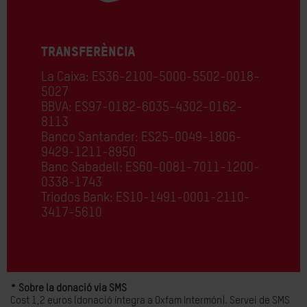
TRANSFERÈNCIA
La Caixa: ES36-2100-5000-5502-0018-
5027
BBVA: ES97-0182-6035-4302-0162-
8113
Banco Santander: ES25-0049-1806-
9429-1211-8950
Banc Sabadell: ES60-0081-7011-1200-
0338-1743
Triodos Bank: ES10-1491-0001-2110-
3417-5610
* Sobre la donació via SMS
Cost 1,2 euros (donació íntegra a Oxfam Intermón). Servei de SMS