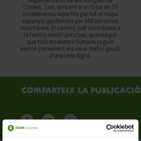
implementació de les botigues de
Comerç Just, arribant a un total de 33
establiments repartits per tot el mapa
espanyol gestionats per 950 persones
voluntàries. El comerç just contribueix a
la nostra missió principal, aconseguir
que tots els éssers humans puguin
exercir plenament els seus drets i gaudir
d’una vida digna.
Comparteix la publicació