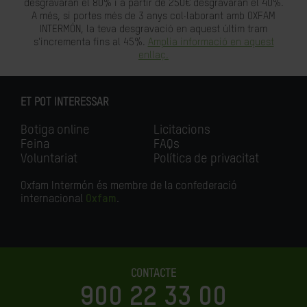
desgravaran el 80% i a partir de 250€ desgravaran el 40%.
A més, si portes més de 3 anys col·laborant amb OXFAM
INTERMÓN, la teva desgravació en aquest últim tram
s'incrementa fins al 45%.
Amplia informació en aquest
enllaç.
ET POT INTERESSAR
Botiga online
Licitacions
Feina
FAQs
Voluntariat
Política de privacitat
Oxfam Intermón és membre de la confederació
internacional
Oxfam
.
CONTACTE
900 22 33 00