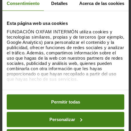
Consentimiento
Detalles
Acerca de las cookies
Esta página web usa cookies
FUNDACIÓN OXFAM INTERMÓN utiliza cookies y
Publicacions Relacionades
tecnologías similares, propias y de terceros (por ejemplo,
Google Analytics) para personalizar el contenido y la
publicidad, ofrecer funciones de redes sociales y analizar
el tráfico. Además, compartimos información sobre el
uso que hagas de la web con nuestros partners de redes
sociales, publicidad y análisis web, quienes pueden
combinarla con otra información que les hayas
proporcionado o que hayan recopilado a partir del uso
que hayas hecho de sus servicios.
Puedes obtener más información y modificar tus
preferencias accediendo a nuestra
o
Política de Cookies
en los botones facilitados a continuación:
Permitir todas
Personalizar