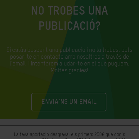
NO TROBES UNA
PUBLICACIÓ?
Si estàs buscant una publicació i no la trobes, pots
posar-te en contacte amb nosaltres a través de
l'email
i intentarem ajudar-te en el que puguem.
Moltes gràcies!
ENVIA'NS UN EMAIL
La teva aportació desgrava: els primers 250€ que donis