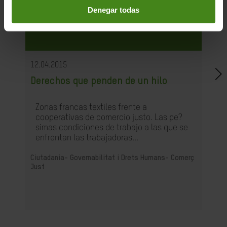
Denegar todas
12.04.2015
Derechos que penden de un hilo
Zonas francas textiles frente a
cooperativas de comercio justo. Las pe?
simas condiciones de trabajo a las que se
enfrentan las trabajadoras...
Ciutadania- Governabilitat i Drets Humans-
Comerç
Just