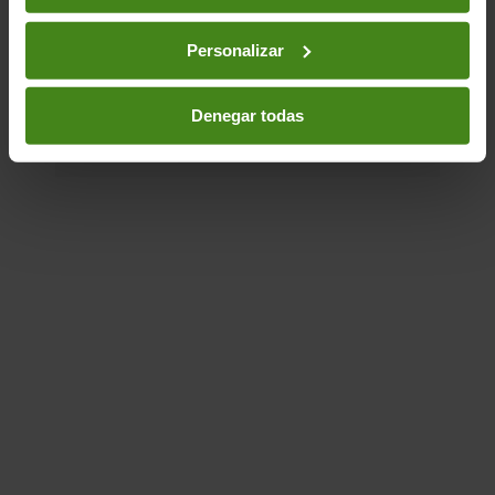
veus, les idees i...
Personalizar
Canvi Climàtic-
Ciutadania- Governabilitat i Drets
Humans-
Desigualtat(s)
Denegar todas