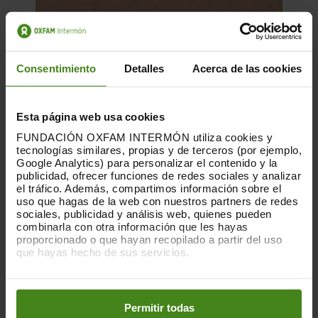
Consentimiento
Detalles
Acerca de las cookies
Esta página web usa cookies
FUNDACIÓN OXFAM INTERMÓN utiliza cookies y
tecnologías similares, propias y de terceros (por ejemplo,
Google Analytics) para personalizar el contenido y la
publicidad, ofrecer funciones de redes sociales y analizar
el tráfico. Además, compartimos información sobre el
uso que hagas de la web con nuestros partners de redes
15.05.2025
sociales, publicidad y análisis web, quienes pueden
combinarla con otra información que les hayas
Manifest per a una ciutat verda i
proporcionado o que hayan recopilado a partir del uso
agradable que posa la vida al centre
que hayas hecho de sus servicios.
Puedes obtener más información y modificar tus
Aquest “Manifest per a una ciutat verda i
preferencias accediendo a nuestra
o
Política de Cookies
agradable que posa la vida al centre” és
en los botones facilitados a continuación:
Permitir todas
un document col·lectiu que recull les