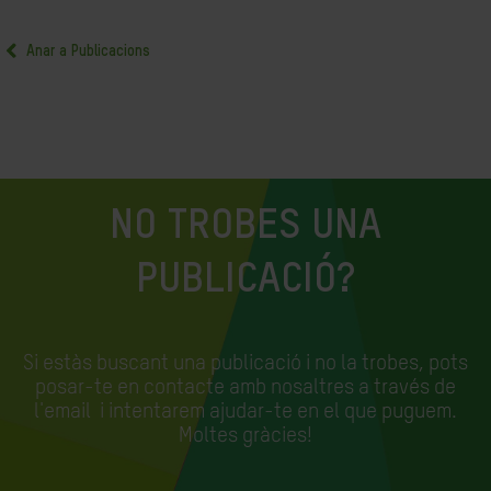
Anar a Publicacions
NO TROBES UNA
PUBLICACIÓ?
Si estàs buscant una publicació i no la trobes, pots
posar-te en contacte amb nosaltres a través de
l'email
i intentarem ajudar-te en el que puguem.
Moltes gràcies!