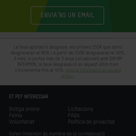
ENVIA'NS UN EMAIL
La teva aportació desgrava: els primers 250€ que donis
desgravaran el 80% i a partir de 250€ desgravaran el 40%.
A més, si portes més de 3 anys col·laborant amb OXFAM
INTERMÓN, la teva desgravació en aquest últim tram
s'incrementa fins al 45%.
Amplia informació en aquest
enllaç.
ET POT INTERESSAR
Botiga online
Licitacions
Feina
FAQs
Voluntariat
Política de privacitat
Oxfam Intermón és membre de la confederació