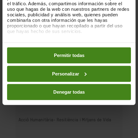
el tráfico. Además, compartimos información sobre el
uso que hagas de la web con nuestros partners de redes
sociales, publicidad y análisis web, quienes pueden
combinarla con otra información que les hayas
proporcionado o que hayan recopilado a partir del uso
que hayas hecho de sus servicios.
Puedes obtener más información y modificar tus
preferencias accediendo a nuestra
o
Política de Cookies
en los botones facilitados a continuación:
Permitir todas
Personalizar
23.07.2019
Compromesos o complaents: una
resposta fallida a la crisi per sequera
Denegar todas
a la Banya d'Àfrica de 2019
Acció Humanitària-
Resiliència i Mitjans de Vida