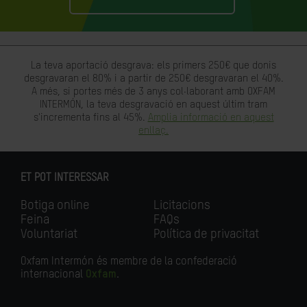
La teva aportació desgrava: els primers 250€ que donis
desgravaran el 80% i a partir de 250€ desgravaran el 40%.
A més, si portes més de 3 anys col·laborant amb OXFAM
INTERMÓN, la teva desgravació en aquest últim tram
s'incrementa fins al 45%.
Amplia informació en aquest
enllaç.
ET POT INTERESSAR
Botiga online
Licitacions
Feina
FAQs
Voluntariat
Política de privacitat
Oxfam Intermón és membre de la confederació
internacional
Oxfam
.