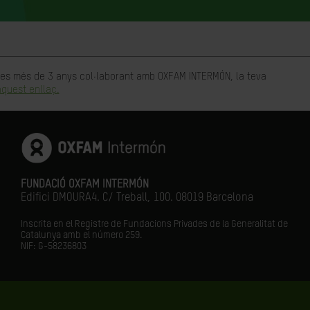
rtes més de 3 anys col·laborant amb OXFAM INTERMÓN, la teva
quest enllaç.
FUNDACIÓ OXFAM INTERMÓN
Edifici DMOURA4. C/ Treball, 100. 08019 Barcelona
Inscrita en el Registre de Fundacions Privades de la Generalitat de
Catalunya amb el número
259.
NIF: G-58236803