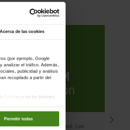
Acerca de las cookies
os (por ejemplo, Google
y analizar el tráfico. Además,
iales, publicidad y análisis
n recopilado a partir del
o en los botones
 de Cookies
06.08.2012
19.07
Permitir todas
Els inconvenients del cereal. Les
Prom