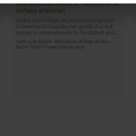
empreses d'alimentació i begudes en el
sistema alimentari
Durant l'últim segle, les poderoses empreses
d'alimentació i begudes han gaudit d'un èxit
comercial sense precedents. No obstant això,...
Justícia de Gènere-
Resiliència i Mitjans de Vida-
Sector Privat-
Comerç Internacional