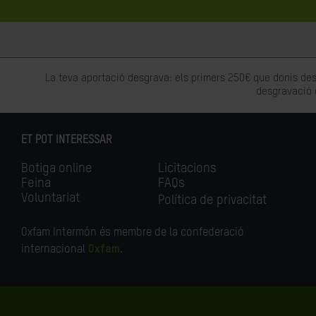
La teva aportació desgrava: els primers 250€ que donis des
desgravació 
ET POT INTERESSAR
Botiga online
Licitacions
Feina
FAQs
Voluntariat
Política de privacitat
Oxfam Intermón és membre de la confederació
internacional
Oxfam
.