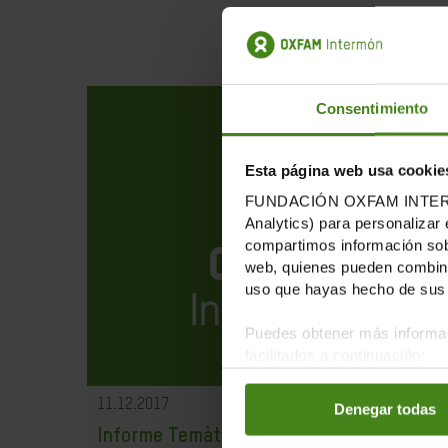
Consentimiento
Esta página web usa cookie
FUNDACIÓN OXFAM INTERMÓN u
Analytics) para personalizar 
compartimos información sobr
web, quienes pueden combinar
uso que hayas hecho de sus 
Puedes obtener más informac
facilitados a continuación:
11.12.2017
Denegar todas
Informe Temàtic sobre el treball en