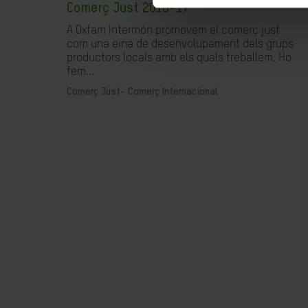
Comerç Just 2016-17
A Oxfam Intermón promovem el comerç just
com una eina de desenvolupament dels grups
productors locals amb els quals treballem. Ho
fem...
Comerç Just-
Comerç Internacional