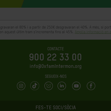
gravaran el 80% i a partir de 250€ desgravaran el 40%. A més, si po
en aquest últim tram s'incrementa fins al 45%.
Amplia informació en a
CONTACTE
900 22 33 00
info@OxfamIntermon.org
SEGUEIX-NOS
FES-TE SOCI/SÒCIA
LA IGUALTAT ÉS EL FUTUR