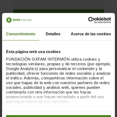
Consentimiento
Detalles
Acerca de las cookies
Esta página web usa cookies
FUNDACIÓN OXFAM INTERMÓN utiliza cookies y
tecnologías similares, propias y de terceros (por ejemplo,
Google Analytics) para personalizar el contenido y la
publicidad, ofrecer funciones de redes sociales y analizar
el tráfico. Además, compartimos información sobre el
uso que hagas de la web con nuestros partners de redes
sociales, publicidad y análisis web, quienes pueden
combinarla con otra información que les hayas
11.12.2017
proporcionado o que hayan recopilado a partir del uso
que hayas hecho de sus servicios.
Informe Temàtic sobre el treball en
Comerç Just 2016-17
Puedes obtener más información y modificar tus
preferencias accediendo a nuestra
o
Política de Cookies