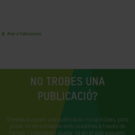
Anar a Publicacions
NO TROBES UNA
PUBLICACIÓ?
Si estàs buscant una publicació i no la trobes, pots
posar-te en contacte amb nosaltres a través de
l'email
i intentarem ajudar-te en el que puguem.