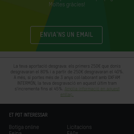
Moltes gràcies!
ENVIA'NS UN EMAIL
La teva aportació desgrava: els primers 250€ que donis
desgravaran el 80% i a partir de 250€ desgravaran el 40%.
A més, si portes més de 3 anys col·laborant amb OXFAM
INTERMÓN, la teva desgravació en aquest últim tram
s'incrementa fins al 45%.
Amplia informació en aquest
enllaç.
ET POT INTERESSAR
Botiga online
Licitacions
Feina
FAQs