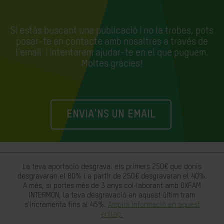
Si estàs buscant una publicació i no la trobes, pots
posar-te en contacte amb nosaltres a través de
l'email
i intentarem ajudar-te en el que puguem.
Moltes gràcies!
ENVIA'NS UN EMAIL
La teva aportació desgrava: els primers 250€ que donis
desgravaran el 80% i a partir de 250€ desgravaran el 40%.
A més, si portes més de 3 anys col·laborant amb OXFAM
INTERMÓN, la teva desgravació en aquest últim tram
s'incrementa fins al 45%.
Amplia informació en aquest
enllaç.